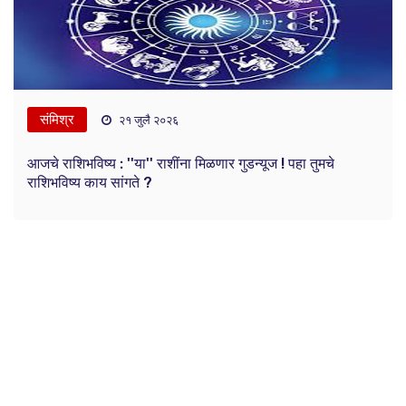
संमिश्र
२१ जुलै २०२६
आजचे राशिभविष्य : ''या'' राशींना मिळणार गुडन्यूज ! पहा तुमचे
राशिभविष्य काय सांगते ?