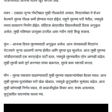
जोडप्यांसाठी आजचा दिवस खूप चांगला आहे.
मकर - एखाद्या जुन्या गोष्टीबद्दल तुम्ही गोंधळलेले असाल. मित्रासोबत ते शेअर
केल्याने तुमचा गोंधळ कमी होण्यास मदत होईल. पाहुणे तुमच्या घरी येतील, ज्यामुळे
व्यस्त वातावरण निर्माण होईल. तांत्रिक क्षेत्रातील विद्यार्थ्यांसाठी दिवस अनुकूल
असेल; तुम्ही भविष्यात उपयुक्त ठरतील अशा नवीन तंत्रे शिकू शकता.
कुंभ - आजचा दिवस तुमच्यासाठी अनुकूल असेल. आज संध्याकाळी मित्रांना
भेटल्याने जुन्या आठवणी जाग्या होतील आणि तुमचा मूड सुधारेल. आज तुम्ही तुमच्या
जोडीदारासाठी एक सरप्राईज पार्टी द्याल, ज्यामुळे तुमच्यातील प्रेम आणखी वाढेल.
तुम्ही तुमची कामे पूर्ण करण्यात संयम बाळगाल, तुमचे काम यशस्वी कराल.
मीन - तुमचा व्यवसाय वाढवण्यासाठी तुम्ही तुमच्या सहकाऱ्यांसोबत बैठका घ्याल. आज
तुम्ही तुमच्या मुलांसोबत घरी खेळ खेळाल, ज्यामुळे कुटुंबातील सुसंवाद वाढेल. आज
तुम्ही कोणताही निर्णय घ्याल, तो काळजीपूर्वक विचार करा. शक्य असल्यास,
कुटुंबातील सदस्यांचा सल्ला घ्या.