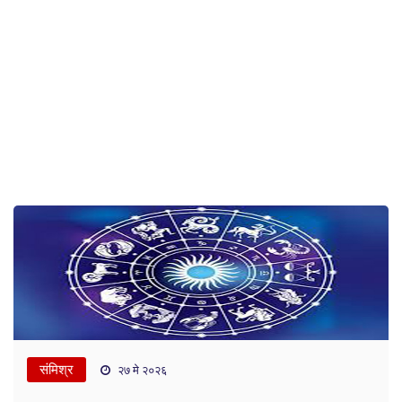
संमिश्र
२७ मे २०२६