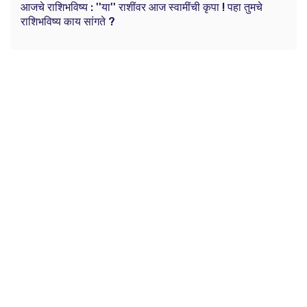
आजचे राशिभविष्य : ''या'' राशींवर आज स्वामींची कृपा ! पहा तुमचे
राशिभविष्य काय सांगते ?