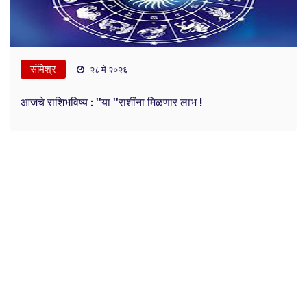
संमिश्र
२८ मे २०२६
आजचे राशिभविष्य : ''या ''राशींना मिळणार लाभ !