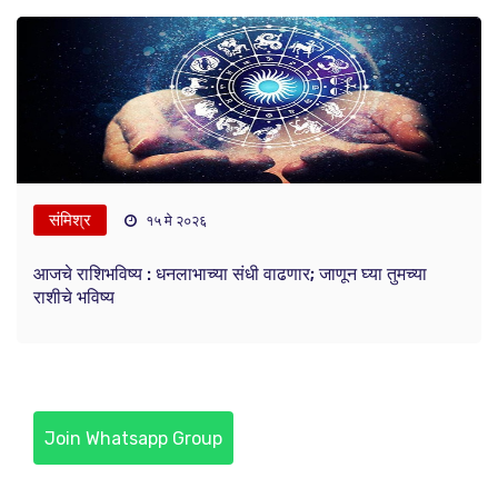
संमिश्र
१५ मे २०२६
आजचे राशिभविष्य : धनलाभाच्या संधी वाढणार; जाणून घ्या तुमच्या
राशीचे भविष्य
Join Whatsapp Group