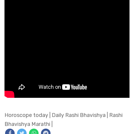
Horoscope today
|
Daily Rashi Bhavishya
|
Rashi
Bhavishya Marathi
|