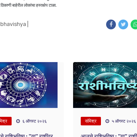
ठिकाणी बाहेरील लोकांचा हस्तक्षेप टाळा.
ibhavishya
|
मिश्र
संमिश्र
६ ऑगस्ट २०२६
५ ऑगस्ट २०२६
 राशिभविष्य : ''या'' राशींवर
आजचे राशिभविष्य : ''या'' राशीं