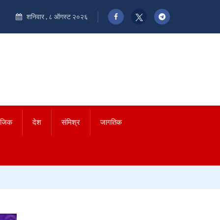
शनिवार , ८ ऑगस्ट २०२६
ाजिक
देश
संमिश्र
जागतिक