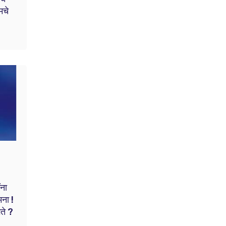
मचे
ंना
ना !
गते ?