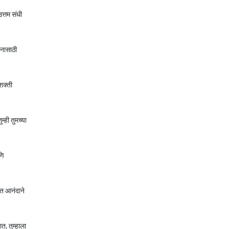
उत्तम संधी
तनासाठी
शक्ती
्ही तुमच्या
णि
बत आनंदाने
त, तुम्हाला