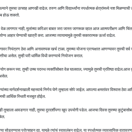
्याने तुमचा उत्साह आणखी वाढेल. तरुण आणि विद्यार्थ्यांना स्पर्धात्मक क्षेत्रांमध्ये यश मिळण्याची 
विलंब होऊ शकतो.
ा वेळ लागणार नाही, मुलांच्या करिअर बाबत जरा जास्त जागरूक व्हाल आज आत्मपरीक्षण आणि चिं
योग्य आहार घेण्याची खात्री करा. आजच्या व्यायामामुळे तुमची सकारात्मक ऊर्जा वाढेल.
 रागावर नियंत्रण ठेवा आणि अनावश्यक खर्च टाळा. तुमच्या योजना प्रत्यक्षात आणण्यावर तुमची सर्व 
तीचा असेल. तुम्ही घरी धार्मिक विधी करण्याचे नियोजन कराल.
ग करून घ्या. तुम्ही उच्च पदस्थ व्यक्तींसोबत वेळ घालवाल, ज्यामुळे तुमची प्रतिष्ठा वाढेल.आज तुम
 असेल.
च्या मार्गदर्शनाखाली महत्त्वाचे निर्णय घेणे तुम्हाला सोपे जाईल. आपल्या क्षमतांवर विश्वास ठेवा आ
 तुमची आर्थिक स्थिती मजबूत होईल.
 तुम्हाला आवडणार नाही, तुमचा दूरदर्शीपणा खूप उपयोगी पडेल. आजचा दिवस तुमच्या कुटुंबासो
ळेल.
्या सोडवण्यास प्रोत्साहन द्या. यामुळे त्यांचं स्वावलंबन वाढेल. या स्पर्धात्मक व्यावसायिक वातावरणा