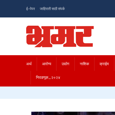
ई-पेपर
जाहिराती साठी संपर्क
अर्थ
आरोग्य
उद्योग
नाशिक
क्राईम
निवडणूक_२०२४