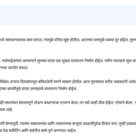
े समाधानकारक काम कराल, त्यामुळे वरिष्ठ खूश होतील, आजच्या यशामुळे थकवा दूर होईल. तुमच्
ल. नातेवाईकांच्या आगमनाने तुमच्या घरात एक सुखद वातावरण निर्माण होईल. नवीन व्यवसाय सुरू क
्ञानाचा उपयोग कराल.
िळेल, बऱ्याच दिवसांपासून बघितलेली स्वप्ने साकार होतील. आज तुमच्यावर बरीच जबाबदारी असेल,
ाच्या बातमीमुळे घरात उत्साहाचे वातावरण निर्माण होईल.
मस्येवर शांततापूर्ण तोडगा काढण्याचा प्रयत्न केला, तर सर्व काही ठीक होईल. प्रेमाने बोला , 
श्यक आहे.
ी घेण्यापूर्वी, त्याच्या सकारात्मक आणि नकारात्मक बाजूंचा काळजीपूर्वक विचार करा. तुम्ही एखाद्
 वेळ मार्केटिंग आणि बाहेरील कामे पूर्ण करण्यात जाईल.