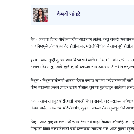
वैष्णवी सांगळे
मेष - आजचा दिवस थोडी मानसीक ओढाताण होईल, परंतु नोकरी व्यवसायामध्य
कार्यनिष्ठेमुळे लोक प्रभावित होतील. मालमत्तेसंबंधीची कामे आज पूर्ण होतील.
वृषभ - आज तुम्ही तुमच्या आत्मविश्वासाने आणि मनोबलाने नवीन टप्पे गाठा
आजचा दिवस शुभ आहे. तुम्ही तुमची कार्यक्षमता वाढवण्यासाठी नवीन तंत्रज
मिथुन - मिथुन राशीसाठी आजचा दिवस बऱ्याच जणांना परदेशागमनाची संधी म
योग्य व्यवस्था करून त्यावर उपाय शोधाल. तुमच्या मुलांकडून आलेल्या आनंद
कर्क - आज रागामुळे परिस्थिती आणखी बिघडू शकते. जर घरातल्या कोणत्याही स
गोडवा वाढेल. सध्याच्या परिस्थितीत, तुम्हाला काळाबरोबर जुळवून घेणे आव
सिंह - आज तुम्हाला कलांमध्ये रस वाटेल, नवं काही शिकाल. कोणतेही काम हात
मित्राशी किंवा नातेवाईकाशी चर्चा करण्याची शक्यता आहे. आज तुमचा बहुतेक