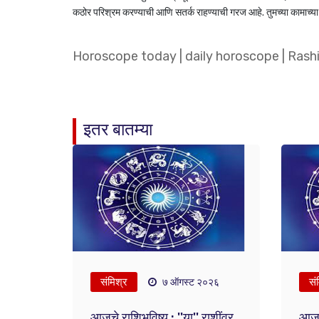
कठोर परिश्रम करण्याची आणि सतर्क राहण्याची गरज आहे. तुमच्या कामाच्या 
Horoscope today
|
daily horoscope
|
Rash
इतर बातम्या
संमिश्र
सं
७ ऑगस्ट २०२६
आजचे राशिभविष्य : ''या'' राशींवर
आजचे