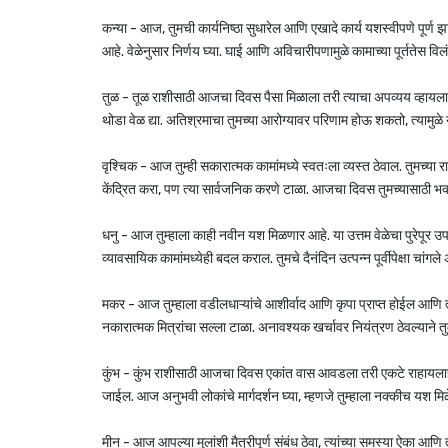
कन्या - आज, तुमची कार्यनिष्ठा सुधारेल आणि एखादे कार्य यशस्वीपणे पूर्ण झाल
आहे. वेळेनुसार निर्णय घ्या. घाई आणि अविचारीपणामुळे कामाच्या पूर्ततेस 
तुळ - तूळ राशीसाठी आजचा दिवस पैसा मिळाला तरी त्याचा अपव्यय व्हायल
थोडा वेळ द्या. अतिश्रमाचा तुमच्या आरोग्यावर परिणाम होऊ शकतो, त्यामुळे 
वृश्चिक - आज तुम्ही सकारात्मक कामांमध्ये स्वतःला व्यस्त ठेवाल. तुमच्या
केंद्रित करा, पण त्या सार्वजनिक करणे टाळा. आजचा दिवस तुमच्यासाठी भक्
धनु - आज तुम्हाला काही नवीन यश मिळणार आहे. या उत्तम वेळेचा पुरेपूर उपयो
व्यावसायिक कामांमध्येही बदल कराल. तुमचे दैनंदिन उत्पन्न पूर्वीपेक्षा चांगले
मकर - आज तुम्हाला वडीलधाऱ्यांचे आशीर्वाद आणि कृपा प्राप्त होईल आणि त्यां
नकारात्मक मित्रांचा सल्ला टाळा. अनावश्यक खर्चावर नियंत्रण ठेवल्याने
कुंभ - कुंभ राशीसाठी आजचा दिवस एकांत वास आवडला तरी एकटे राहायलाही
जाईल. आज अनुभवी लोकांचे मार्गदर्शन घ्या, म्हणजे तुम्हाला नक्कीच यश मि
मीन - आज आपल्या मुलांशी मैत्रीपूर्ण संबंध ठेवा, त्यांच्या समस्या ऐका आणि त