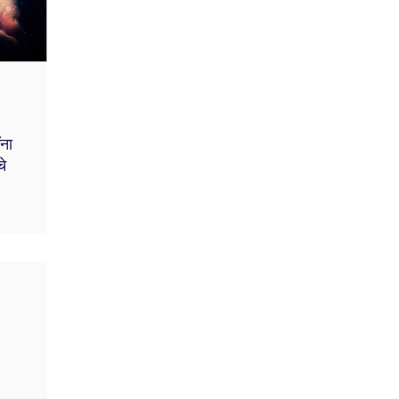
ंना
े