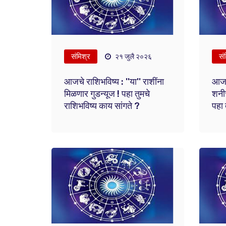
संमिश्र
सं
२१ जुलै २०२६
आजचे राशिभविष्य : ''या'' राशींना
आजचे
मिळणार गुडन्यूज ! पहा तुमचे
शनीच
राशिभविष्य काय सांगते ?
पहा 