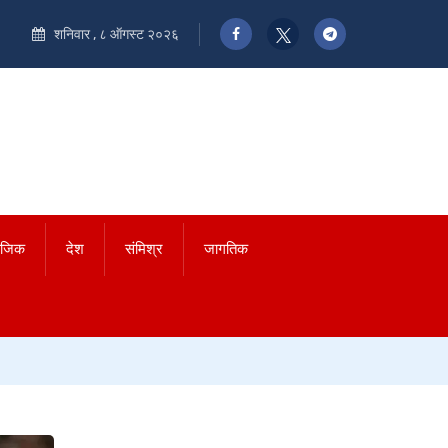
शनिवार , ८ ऑगस्ट २०२६
ाजिक
देश
संमिश्र
जागतिक