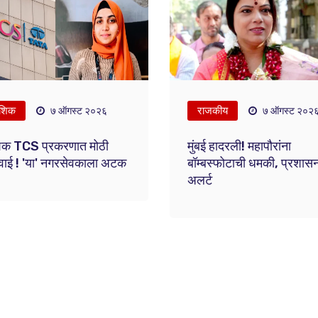
शिक
राजकीय
७ ऑगस्ट २०२६
७ ऑगस्ट २०२
िक TCS प्रकरणात मोठी
मुंबई हादरली! महापौरांना
वाई ! 'या' नगरसेवकाला अटक
बॉम्बस्फोटाची धमकी, प्रशास
अलर्ट