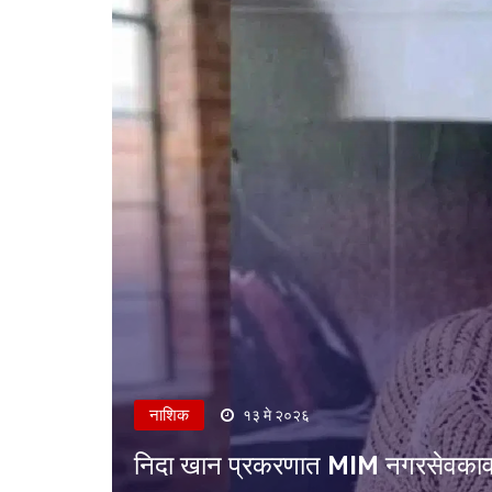
नाशिक
१३ मे २०२६
निदा खान प्रकरणात MIM नगरसेवकावर