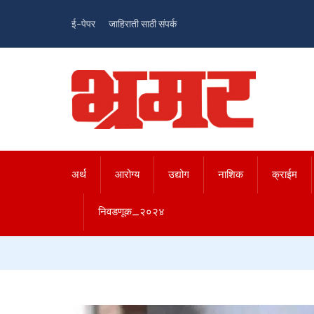
ई-पेपर
जाहिराती साठी संपर्क
अर्थ
आरोग्य
उद्योग
नाशिक
क्राईम
निवडणूक_२०२४