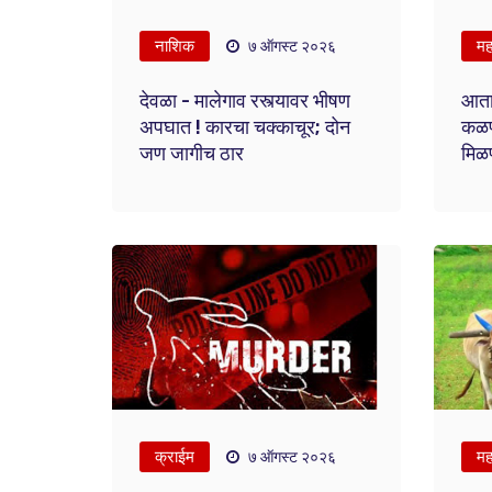
नाशिक
महा
७ ऑगस्ट २०२६
देवळा - मालेगाव रस्त्यावर भीषण
आता
अपघात ! कारचा चक्काचूर; दोन
कळणा
जण जागीच ठार
मिळण
क्राईम
महा
७ ऑगस्ट २०२६