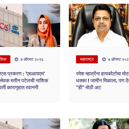
शिक
महाराष्ट्र
७ ऑगस्ट २०२६
७ ऑगस्ट २०
ीएस प्रकरण : 'एमआयएम'
रमेश म्हात्रेंना हायकोर्टाचा मोठ
सेवक मतीन पटेलची नाशिक
धक्का ! जामीन मिळाला, पण ठ
वर्ती कारागृहात रवानगी
''ही'' मोठी अट