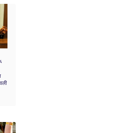
२६
ा
ेवली