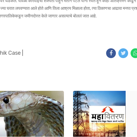
वर धडकले. यावेळी कारवाईची शक्यता पाहून मतीन पटेल यांनी स्वतःहून काही अतिक्रमण काढून 
नला ज्या घरात लपवण्यात आले होते आणि तिला आश्रय मिळाला होता, त्या ठिकाणचा आढावा मनपा प्र
ानगरपालिकेकडून जमीनदोस्त केले जाणार असल्याचे बोललं जात आहे.
hik Case
|