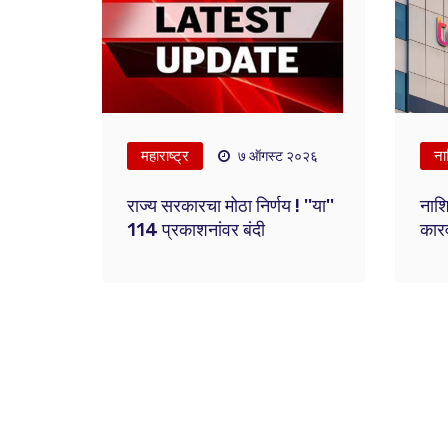
महाराष्ट्र
ना
७ ऑगस्ट २०२६
राज्य सरकारचा मोठा निर्णय ! ''या''
नाश
114 प्रकाशनांवर बंदी
कार