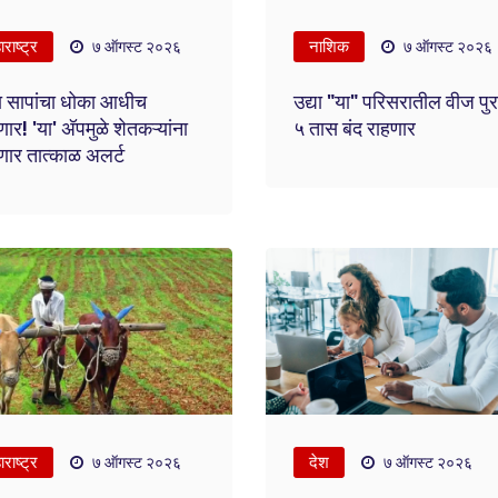
राष्ट्र
नाशिक
७ ऑगस्ट २०२६
७ ऑगस्ट २०२६
 सापांचा धोका आधीच
उद्या "या" परिसरातील वीज पु
र! 'या' अ‍ॅपमुळे शेतकऱ्यांना
५ तास बंद राहणार
ार तात्काळ अलर्ट
राष्ट्र
देश
७ ऑगस्ट २०२६
७ ऑगस्ट २०२६