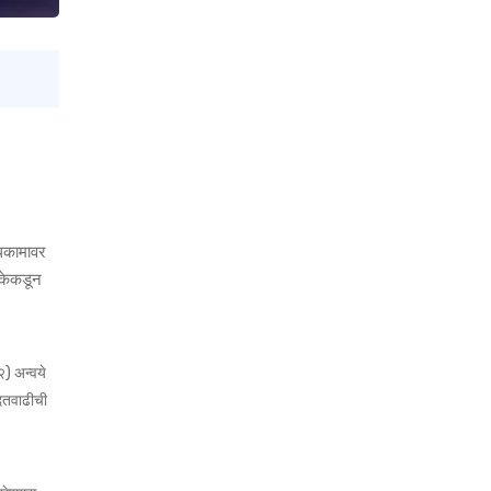
धकामावर
लिकेकडून
) अन्वये
ुदतवाढीची