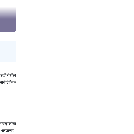
रुरकी येथील
 'सायंटिफिक
.
्त्रज्ञांचा
ि भारतासह