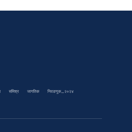
श
संमिश्र
जागतिक
निवडणूक_२०२४