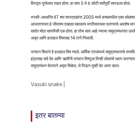
विस्तृत भूगोलात राहत होता. हा साप 5 ते 6 कोटी वर्षांपूर्वी सापडला होता.
रुरकी-आधारित IIT च्या शास्त्रज्ञांना 2005 मध्ये कच्छमधील एका कोळशाच्
आजतागायत हे जीवाश्म एखाद्या महाकाय मगरीसारख्या प्राण्याचे अवशेष मा
सर्वात मोठा सापांपैकी एक होता. हा तोच साप आहे ज्याचा समुद्रमंथनात उल्ले
अमृत आणि हलाहल विषासह 14 रत्ने निघाली.
भगवान शिवाने हे हलाहल विष प्याले. धार्मिक ग्रंथांमध्ये समुद्रमंथनाचे तपशी
इंद्रासह सर्व देव आणि ऋषींनी भगवान विष्णूला तिन्ही लोकांचे रक्षण करण्यासा
समुद्रमंथन केल्याने अमृत मिळेल, जे पिऊन तुम्ही देव अमर व्हाल.
Vasuki snake
|
इतर बातम्या