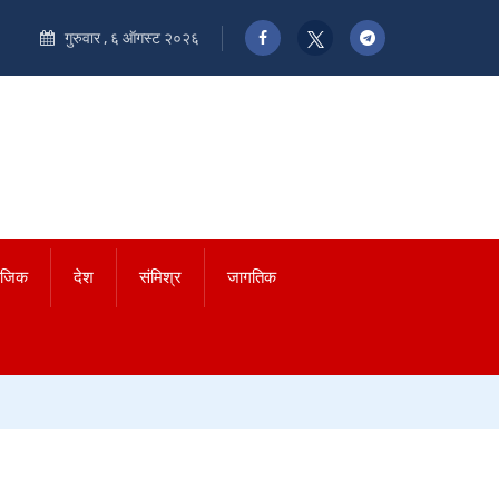
गुरुवार , ६ ऑगस्ट २०२६
ाजिक
देश
संमिश्र
जागतिक