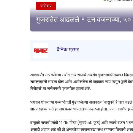
संमिश्र
२२ एप्रिल २०२४
गुजरातेत आढळले १ टन वजनाच्या, ५० फू
दैनिक भ्रमर
आतापर्यंत सापडलेल्या सर्वात लांब सापाचे अवशेष गुजरातमधीलकच्छ जिल्
शास्त्रज्ञांनी लावला होता आणि अलीकडेच तो महाकाय साप म्हणून पुष्टी क
रिपोर्ट्स' या जर्नलमध्ये प्रकाशित झाला आहे.
भगवान शंकराच्या गळ्याभोवती गुंडाळलेल्या नागावरून 'वासुकी' हे नाव पडले 
शास्त्रज्ञांच्या मते हा साप फक्त भारतातच आढळला होता. आता नामशेष झाले
वासुकी नागाची लांबी 11-15 मीटर (सुमारे 50 फूट) आणि त्याचे वजन 1 टन
असाही अंदाज आहे की तो ॲनाकोंडा सापासारखा संथ रांगणारा शिकारी असाव