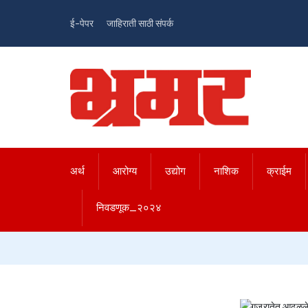
ई-पेपर
जाहिराती साठी संपर्क
अर्थ
आरोग्य
उद्योग
नाशिक
क्राईम
निवडणूक_२०२४