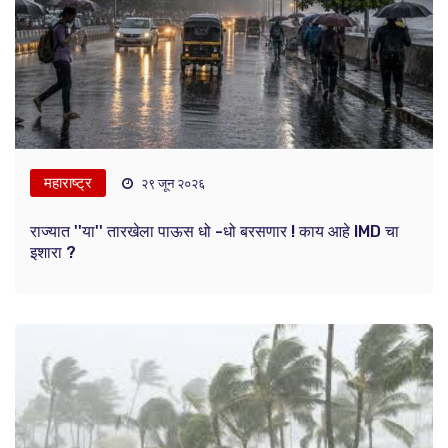
महाराष्ट्र
२९ जून २०२६
राज्यात ''या'' तारखेला पाऊस धो -धो बरसणार ! काय आहे IMD चा
इशारा ?