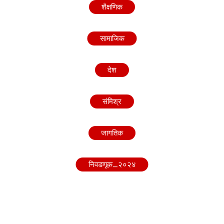
शैक्षणिक
सामाजिक
देश
संमिश्र
जागतिक
निवडणूक_२०२४