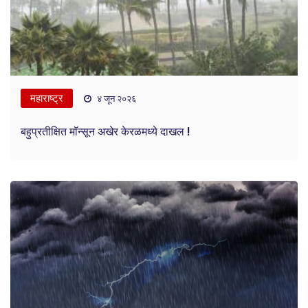
महाराष्ट्र
४ जून २०२६
बहुप्रतीक्षित मॉन्सून अखेर केरळमध्ये दाखल !