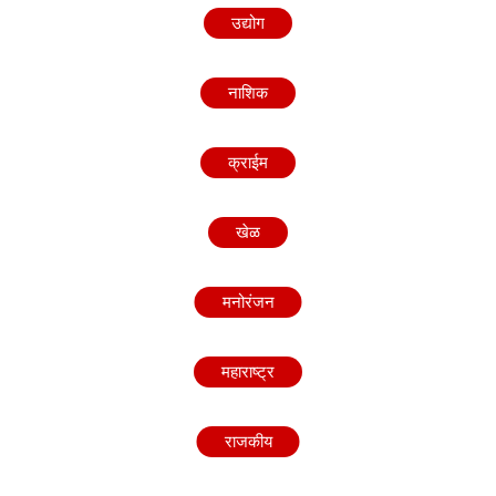
उद्योग
नाशिक
क्राईम
खेळ
मनोरंजन
महाराष्ट्र
राजकीय