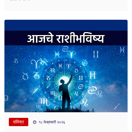
संमिश्र
१८ फेब्रुवारी २०२६