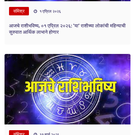
संमिश्र
१ एप्रिल २०२६
आजचे राशीभविष्य, ०१ एप्रिल २०२६: 'या' राशीच्या लोकांची महिन्याची
सुरुवात आर्थिक लाभाने होणार
संमिश्र
३१ मार्च २०२६