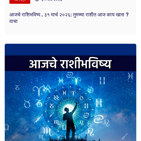
आजचे राशिभविष्य , ३१ मार्च २०२६: तुमच्या राशीत आज काय खास ?
वाचा