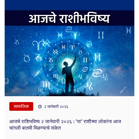
सामाजिक
२ जानेवारी २०२६
आजचे राशिभविष्य २ जानेवारी २०२६ : 'या' राशीच्या लोकांना आज
चांगली बातमी मिळण्याचे संकेत