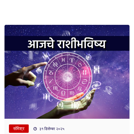
संमिश्र
३१ डिसेम्बर २०२५