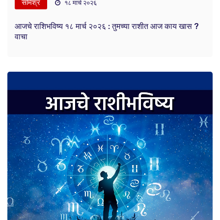
संमिश्र
१८ मार्च २०२६
आजचे राशिभविष्य १८ मार्च २०२६ : तुमच्या राशीत आज काय खास ?
वाचा