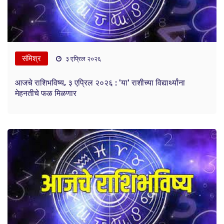
संमिश्र
३ एप्रिल २०२६
आजचे राशिभविष्य, ३ एप्रिल २०२६ : 'या' राशीच्या विद्यार्थ्यांना
मेहनतीचे फळ मिळणार