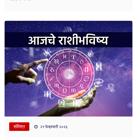
संमिश्र
२१ फेब्रुवारी २०२६