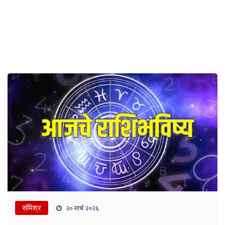
संमिश्र
२० मार्च २०२६