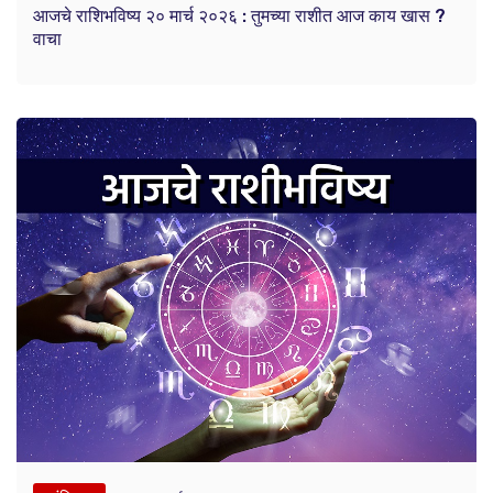
आजचे राशिभविष्य २० मार्च २०२६ : तुमच्या राशीत आज काय खास ?
वाचा