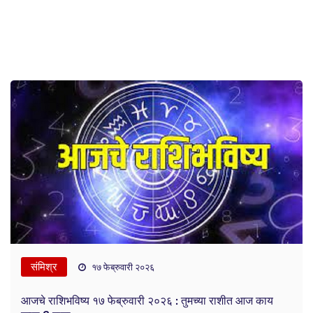
संमिश्र
१७ फेब्रुवारी २०२६
आजचे राशिभविष्य १७ फेब्रुवारी २०२६ : तुमच्या राशीत आज काय