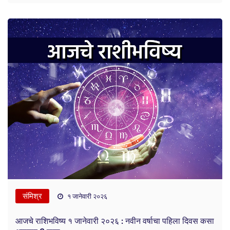
संमिश्र
१ जानेवारी २०२६
आजचे राशिभविष्य १ जानेवारी २०२६ : नवीन वर्षाचा पहिला दिवस कसा