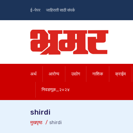
ई-पेपर
जाहिराती साठी संपर्क
अर्थ
आरोग्य
उद्योग
नाशिक
क्राईम
निवडणूक_२०२४
shirdi
मुखपृष्ठ
shirdi