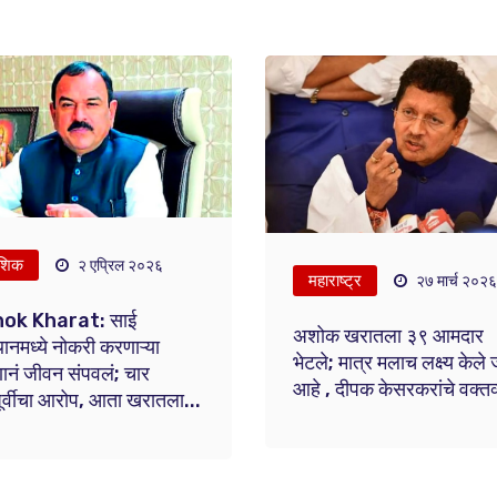
शिक
२ एप्रिल २०२६
महाराष्ट्र
२७ मार्च २०२६
ok Kharat: साई
अशोक खरातला ३९ आमदार
थानमध्ये नोकरी करणाऱ्या
भेटले; मात्र मलाच लक्ष्य केले
ानं जीवन संपवलं; चार
आहे , दीपक केसरकरांचे वक्तव
ांपूर्वीचा आरोप, आता खरातला...