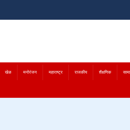
खेळ
मनोरंजन
महाराष्ट्र
राजकीय
शैक्षणिक
साम