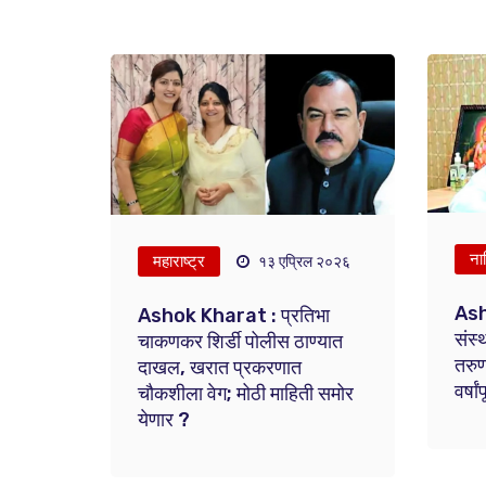
ना
महाराष्ट्र
१३ एप्रिल २०२६
Ash
Ashok Kharat : प्रतिभा
संस्
चाकणकर शिर्डी पोलीस ठाण्यात
तरुण
दाखल, खरात प्रकरणात
वर्ष
चौकशीला वेग; मोठी माहिती समोर
येणार ?