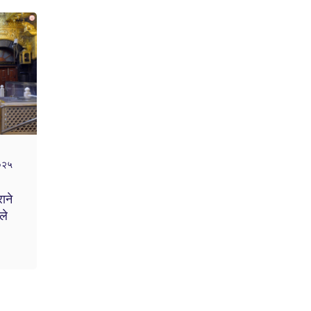
२०२५
राने
ले