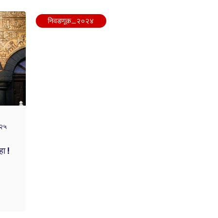
निवडणूक_२०२४
०२५
ा !