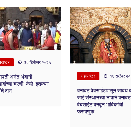
राष्ट्र
३० डिसेम्बर २०२५
महाराष्ट्र
१६ सप्टेंबर २
ोगपती अनंत अंबानी
ाबांच्या चरणी, केले 'इतक्या'
बनावट वेबसाईटपासून सावध व्ह
ंचे दान
साई संस्थानच्या नावाने बनावट
वेबसाईट बनवून भाविकांची
फसवणुक