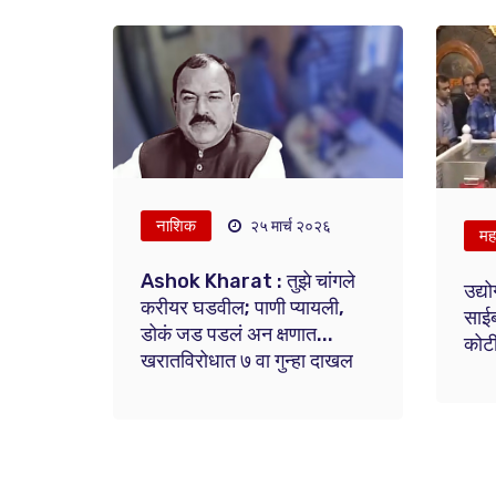
नाशिक
२५ मार्च २०२६
महा
Ashok Kharat : तुझे चांगले
उद्य
करीयर घडवील; पाणी प्यायली,
साईब
डोकं जड पडलं अन क्षणात...
कोटी
खरातविरोधात ७ वा गुन्हा दाखल