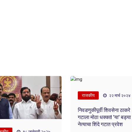
राजकीय
२२ मार्च २०२४
निवडणुकीपूर्वी शिवसेना ठाकरे
गटाला मोठा धक्का! 'या' बड्या
नेत्याचा शिंदे गटात प्रवेश
जकीय
१८ जानेवारी २०२५