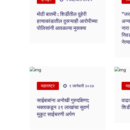
मोठी बातमी : शिर्डीतील दुहेरी
“जर
हत्याकांडातील दुसऱ्याही आरोपीच्या
अन्य
पोलिसांनी आवळल्या मुसक्या
नारा
निवड
नेत्
महाराष्ट्र
महा
९ जानेवारी २०२४
साईबाबांना अनोखी गुरुदक्षिणा;
वाढत
भक्ताकडून २९ लाखांचा सुवर्ण
शिर्
मुकुट साईचरणी अर्पण