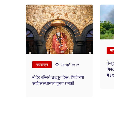
महा
केंद
महाराष्ट्र
२४ जुलै २०२५
गिफ्ट
₹२३९
मंदिर बॉम्बने उडवून देऊ, शिर्डीच्या
साई संस्थानला पुन्हा धमकी