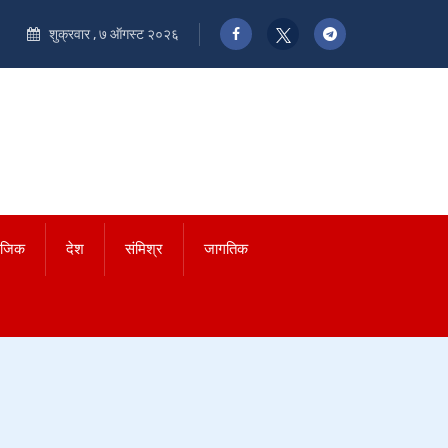
शुक्रवार , ७ ऑगस्ट २०२६
ाजिक
देश
संमिश्र
जागतिक