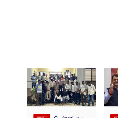
क्राईम
रा
५ फेब्रुवारी २०२५