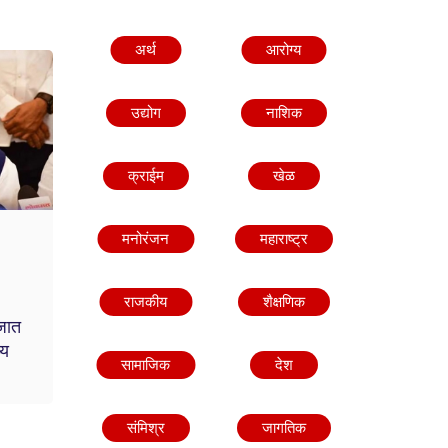
अर्थ
आरोग्य
उद्योग
नाशिक
क्राईम
खेळ
मनोरंजन
महाराष्ट्र
राजकीय
शैक्षणिक
 जात
्य
सामाजिक
देश
संमिश्र
जागतिक