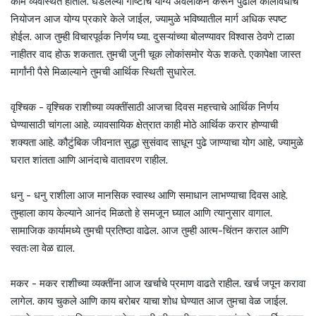
कामे व्यवस्थित होतील. घडलेल्या गोष्टींचे योग्य अवलोकन करून पुढील कालावधीचे
नियोजन आज योग्य प्रकारे केले जाईल, ज्यामुळे भविष्यातील मार्ग अधिक स्पष्ट
होईल. आज तुम्ही विचारपूर्वक निर्णय घ्या. दुसऱ्यांच्या बोलण्यावर विश्वास ठेवणे टाळा
नाहीतर वाद होऊ शकतात. तुमची जुनी चूक लोकांसमोर येऊ शकते. एकापेक्षा जास्त
मार्गांनी पैसे मिळाल्याने तुमची आर्थिक स्थिती सुधारेल.
वृश्चिक - वृश्चिक राशीच्या व्यक्तींसाठी आजचा दिवस महत्त्वाचे आर्थिक निर्णय
घेण्यासाठी चांगला आहे. व्यावसायिक क्षेत्रात काही मोठे आर्थिक करार होण्याची
शक्यता आहे. कौटुंबिक जीवनात सुद्धा सुसंवाद साधून पुढे जाण्याचा योग आहे, ज्यामुळे
घरात शांतता आणि आनंदाचे वातावरण राहील.
धनु - धनु राशीला आज मानसिक स्वास्थ आणि समाधान लाभण्याचा दिवस आहे.
तुम्हाला काय केल्याने आनंद मिळतो हे समजून घ्याल आणि त्यानुसार वागाल.
सामाजिक कार्यामध्ये तुमची प्रतिष्ठा वाढेल. आज तुम्ही आत्म-चिंतन कराल आणि
स्वतःला वेळ द्याल.
मकर - मकर राशीच्या व्यक्तींना आज खर्चाचे प्रमाण वाढते राहील. खर्च जपून करावा
लागेल. काय चुकले आणि काय बरोबर याचा शोध घेण्यात आज तुमचा वेळ जाईल.