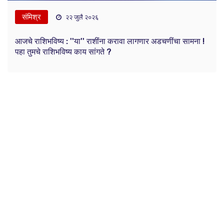
संमिश्र
२२ जुलै २०२६
आजचे राशिभविष्य : ''या'' राशींना करावा लागणार अडचणींचा सामना !
पहा तुमचे राशिभविष्य काय सांगते ?