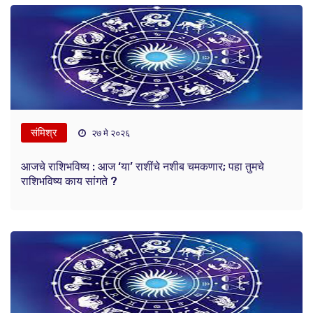
संमिश्र
२७ मे २०२६
आजचे राशिभविष्य : आज ‘या’ राशींचे नशीब चमकणार; पहा तुमचे
राशिभविष्य काय सांगते ?