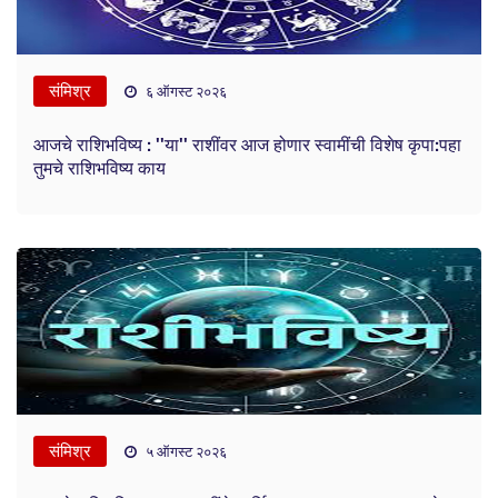
संमिश्र
६ ऑगस्ट २०२६
आजचे राशिभविष्य : ''या'' राशींवर आज होणार स्वामींची विशेष कृपा:पहा
तुमचे राशिभविष्य काय
संमिश्र
५ ऑगस्ट २०२६