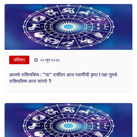
संमिश्र
२५ जून २०२६
आजचे राशिभविष्य : ''या'' राशींवर आज स्वामींची कृपा ! पहा तुमचे
राशिभविष्य काय सांगते ?