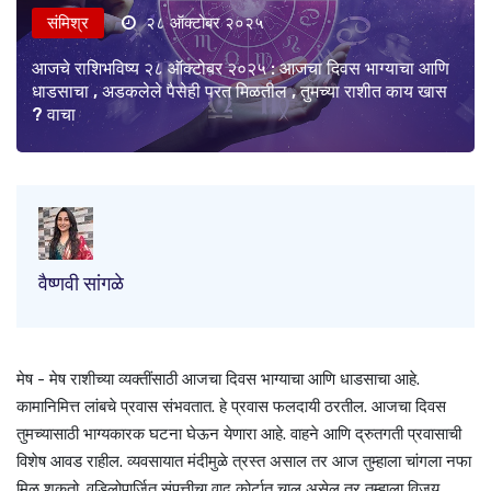
संमिश्र
२८ ऑक्टोबर २०२५
आजचे राशिभविष्य २८ ऑक्टोबर २०२५ : आजचा दिवस भाग्याचा आणि
धाडसाचा , अडकलेले पैसेही परत मिळतील , तुमच्या राशीत काय खास
? वाचा
वैष्णवी सांगळे
मेष - मेष राशीच्या व्यक्तींसाठी आजचा दिवस भाग्याचा आणि धाडसाचा आहे.
कामानिमित्त लांबचे प्रवास संभवतात. हे प्रवास फलदायी ठरतील. आजचा दिवस
तुमच्यासाठी भाग्यकारक घटना घेऊन येणारा आहे. वाहने आणि द्रुतगती प्रवासाची
विशेष आवड राहील. व्यवसायात मंदीमुळे त्रस्त असाल तर आज तुम्हाला चांगला नफा
मिळू शकतो. वडिलोपार्जित संपत्तीचा वाद कोर्टात चालू असेल तर तुम्हाला विजय