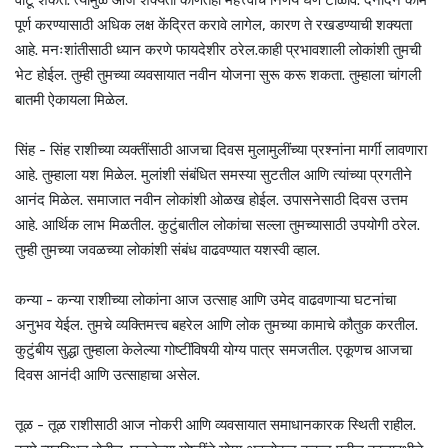
वाटू शकते. त्यामुळे आज शक्यतो कोणतेही महत्त्वाचे निर्णय घेणे टाळावे. दैनंदिन कामे
पूर्ण करण्यासाठी अधिक लक्ष केंद्रित करावे लागेल, कारण ते रखडण्याची शक्यता
आहे. मनःशांतीसाठी ध्यान करणे फायदेशीर ठरेल.काही प्रभावशाली लोकांशी तुमची
भेट होईल. तुम्ही तुमच्या व्यवसायात नवीन योजना सुरू करू शकता. तुम्हाला चांगली
बातमी ऐकायला मिळेल.
सिंह - सिंह राशीच्या व्यक्तींसाठी आजचा दिवस मुलामुलींच्या प्रश्नांना मार्गी लावणारा
आहे. तुम्हाला यश मिळेल. मुलांशी संबंधित समस्या सुटतील आणि त्यांच्या प्रगतीने
आनंद मिळेल. समाजात नवीन लोकांशी ओळख होईल. उपासनेसाठी दिवस उत्तम
आहे. आर्थिक लाभ मिळतील. कुटुंबातील लोकांचा सल्ला तुमच्यासाठी उपयोगी ठरेल.
तुम्ही तुमच्या जवळच्या लोकांशी संबंध वाढवण्यात यशस्वी व्हाल.
कन्या - कन्या राशीच्या लोकांना आज उत्साह आणि उमेद वाढवणाऱ्या घटनांचा
अनुभव येईल. तुमचे व्यक्तिमत्त्व बहरेल आणि लोक तुमच्या कामाचे कौतुक करतील.
कुटुंबीय सुद्धा तुम्हाला केलेल्या गोष्टींविषयी योग्य पात्र समजतील. एकूणच आजचा
दिवस आनंदी आणि उत्साहाचा असेल.
तूळ - तूळ राशीसाठी आज नोकरी आणि व्यवसायात समाधानकारक स्थिती राहील.