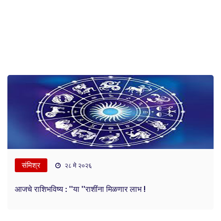
संमिश्र
२८ मे २०२६
आजचे राशिभविष्य : ''या ''राशींना मिळणार लाभ !