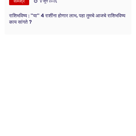
संमिश्र
४ जून २०२६
राशिभविष्य : ''या'' 4 राशींना होणार लाभ, पहा तुमचे आजचे राशिभविष्य
काय सांगते ?