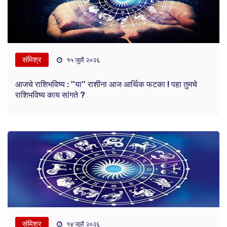
संमिश्र
१५ जुलै २०२६
आजचे राशिभविष्य : ''या'' राशींना आज आर्थिक फटका ! पहा तुमचे
राशिभविष्य काय सांगते ?
संमिश्र
१४ जुलै २०२६