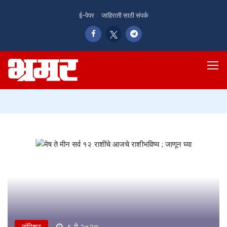
ई-पेपर
जाहिराती साठी संपर्क
संमिश्र
६ मे २०२४