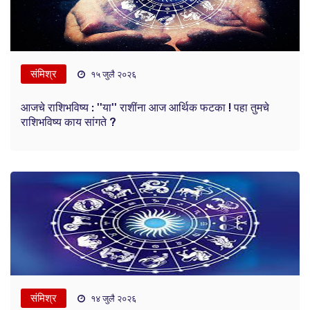
संमिश्र
१५ जुलै २०२६
आजचे राशिभविष्य : ''या'' राशींना आज आर्थिक फटका ! पहा तुमचे
राशिभविष्य काय सांगते ?
संमिश्र
१४ जुलै २०२६