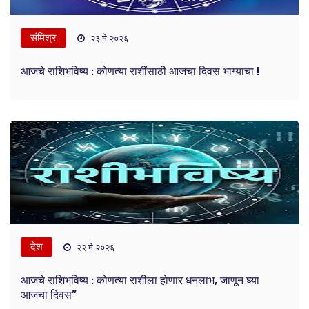
संमिश्र
२३ मे २०२६
आजचे राशिभविष्य : कोणत्या राशींसाठी आजचा दिवस भाग्याचा !
देश
२२ मे २०२६
आजचे राशिभविष्य : कोणत्या राशीला होणार धनलाभ, जाणून घ्या
आजचा दिवस”