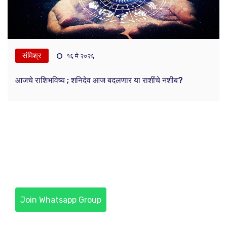
संमिश्र
१६ मे २०२६
आजचे राशिभविष्य ; शनिदेव आज बदलणार या राशींचे नशीब?
Join Whatsapp Group