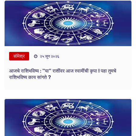
संमिश्र
२५ जून २०२६
आजचे राशिभविष्य : ''या'' राशींवर आज स्वामींची कृपा ! पहा तुमचे
राशिभविष्य काय सांगते ?