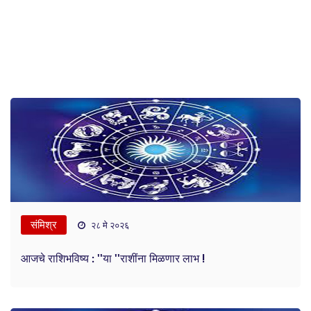
संमिश्र
२८ मे २०२६
आजचे राशिभविष्य : ''या ''राशींना मिळणार लाभ !