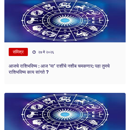
संमिश्र
२७ मे २०२६
आजचे राशिभविष्य : आज ‘या’ राशींचे नशीब चमकणार; पहा तुमचे
राशिभविष्य काय सांगते ?