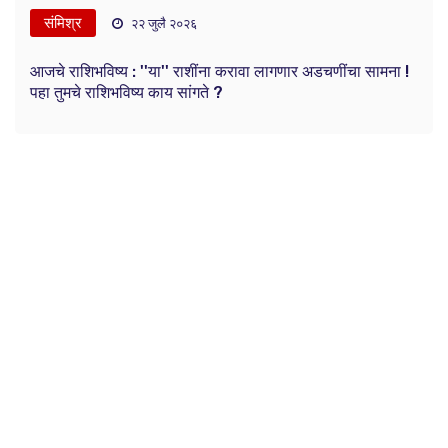
संमिश्र
२२ जुलै २०२६
आजचे राशिभविष्य : ''या'' राशींना करावा लागणार अडचणींचा सामना !
पहा तुमचे राशिभविष्य काय सांगते ?