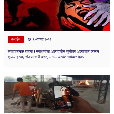
क्राईम
६ ऑगस्ट २०२६
संतापजनक घटना ! नराधमांचा अल्पवयीन मुलीवर अत्याचार करून
क्रूर हत्या, रॉडसारखी वस्तु अन... अत्यंत भयंकर कृत्य