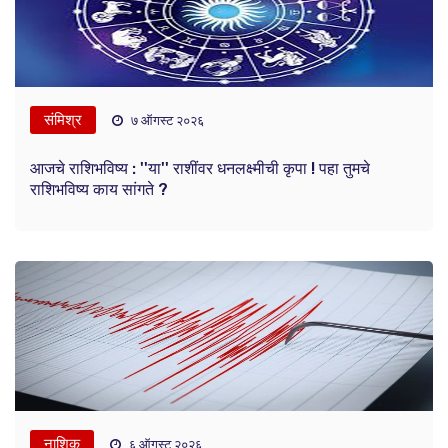
संमिश्र
७ ऑगस्ट २०२६
आजचे राशिभविष्य : ''या'' राशींवर धनलक्ष्मीची कृपा ! पहा तुमचे
राशिभविष्य काय सांगते ?
नाशिक
६ ऑगस्ट २०२६