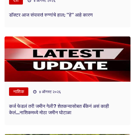
देश
४ ऑगस्ट २०२६
डॉक्टर आज संपावर! रुग्णांचे हाल; ''हे'' आहे कारण
नाशिक
४ ऑगस्ट २०२६
कर्ज फेडलं तरी जमीन गेली? शेतकऱ्यासोबत बँकेनं असं काही
केलं...नाशिकमध्ये मोठा जमीन घोटाळा