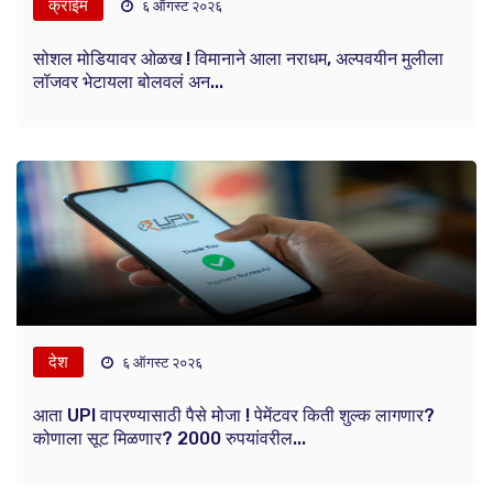
क्राईम
६ ऑगस्ट २०२६
सोशल मोडियावर ओळख ! विमानाने आला नराधम, अल्पवयीन मुलीला
लॉजवर भेटायला बोलवलं अन...
देश
६ ऑगस्ट २०२६
आता UPI वापरण्यासाठी पैसे मोजा ! पेमेंटवर किती शुल्क लागणार?
कोणाला सूट मिळणार? 2000 रुपयांवरील...