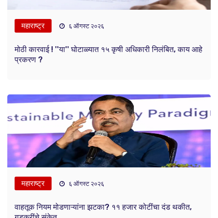
महाराष्ट्र
६ ऑगस्ट २०२६
मोठी कारवाई ! ''या'' घोटाळ्यात १५ कृषी अधिकारी निलंबित, काय आहे
प्रकरण ?
महाराष्ट्र
६ ऑगस्ट २०२६
वाहतूक नियम मोडणाऱ्यांना झटका? ११ हजार कोटींचा दंड थकीत,
गडकरींचे संकेत