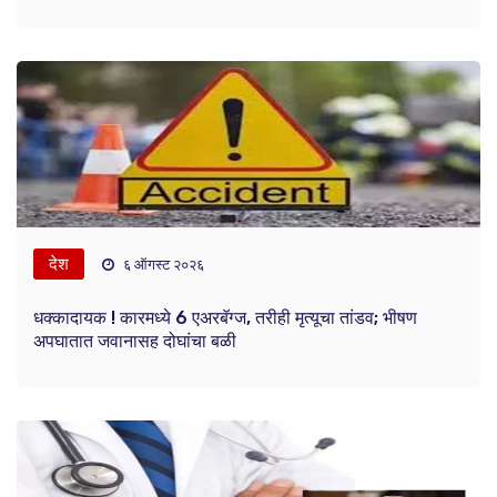
देश
६ ऑगस्ट २०२६
धक्कादायक ! कारमध्ये 6 एअरबॅग्ज, तरीही मृत्यूचा तांडव; भीषण
अपघातात जवानासह दोघांचा बळी