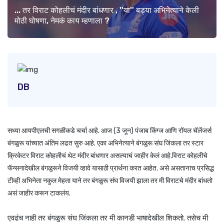
... तर विराट कोहलीचं मंदीर बांधणार , ''या'' बड्या अभिनेत्याने केली
मोठी घोषणा, नेमकं काय म्हणाला ?
DB
सध्या आयपीएलची सगळीकडे चर्चा आहे. आज (3 जून) पंजाब किंग्ज आणि रॉयल चॅलेंजर्स
बंगळुरू यांच्यात अंतिम लढत सुरु आहे. एका अभिनेत्याने बंगळुरू संघ जिंकला तर स्टार
क्रिकेटर विराट कोहलीचं थेट मंदीर बांधणार असल्याचं जाहीर केलं आहे.विराट कोहलीचे
फॅन्सनादेखील बंगळुरूने विजयी व्हावे यासाठी प्रार्थना करत आहेत. असे असतानाच प्रसिद्ध
टीव्ही अभिनेता नकुल मेहता याने तर बंगळुरू संघ विजयी झाला तर मी विराटचे मंदीर बांधतो
असं जाहीर करून टाकलंय.
एवढंच नाही तर बंगळुरू संघ जिंकला तर मी कानडी भाषादेखील शिकतो. तसेच मी