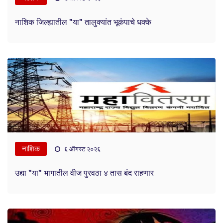
नाशिक जिल्ह्यातील "या" तालुक्यांत भूकंपाचे धक्के
नाशिक
६ ऑगस्ट २०२६
उद्या "या" भागातील वीज पुरवठा ४ तास बंद राहणार