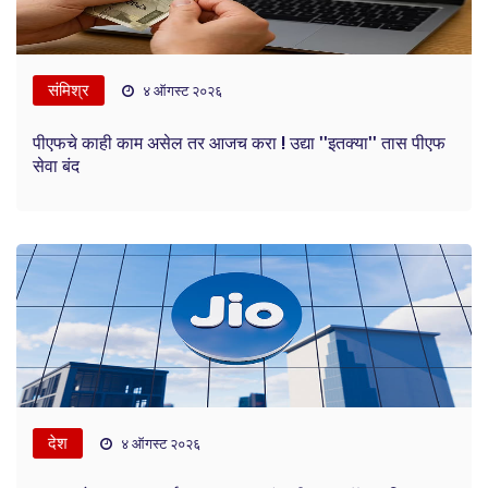
संमिश्र
४ ऑगस्ट २०२६
पीएफचे काही काम असेल तर आजच करा ! उद्या ''इतक्या'' तास पीएफ
सेवा बंद
देश
४ ऑगस्ट २०२६