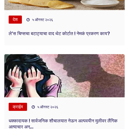
देश
५ ऑगस्ट २०२६
ले’स चिप्सचा बटाट्याचा वाद थेट कोर्टात ! नेमकं प्रकरण काय?
क्राईम
५ ऑगस्ट २०२६
धक्कादायक ! सार्वजनिक शौचालयात नेऊन अल्पवयीन मुलीवर लैंगिक
अत्याचार अन्...