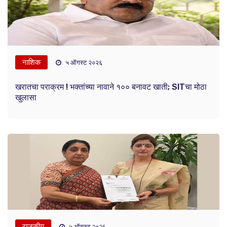
नाशिक
५ ऑगस्ट २०२६
खरातचा पराक्रम ! भक्तांच्या नावाने १०० बनावट खाती; SITचा मोठा
खुलासा
राजकीय
५ ऑगस्ट २०२६