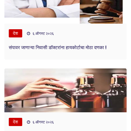
देश
६ ऑगस्ट २०२६
संपावर जाणाऱ्या निवासी डॉक्टरांना हायकोर्टाचा मोठा दणका !
देश
६ ऑगस्ट २०२६