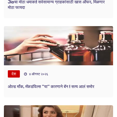
Jioचा मोठा धमाका! सर्वसामान्य ग्राहकांसाठी खास ऑफर, मिळणार
मोठा फायदा
देश
४ ऑगस्ट २०२६
ओल्ड माँक, मॅकडॉवेल्स ''या'' कारणाने बॅन ! सत्य आलं समोर