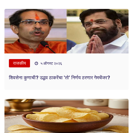
राजकीय
५ ऑगस्ट २०२६
शिवसेना कुणाची? उद्धव ठाकरेंचा 'तो' निर्णय ठरणार गेमचेंजर?