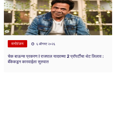
मनोरंजन
६ ऑगस्ट २०२६
चेक बाऊन्स प्रकरण ! राजपाल यादवच्या 2 प्रॉपर्टींचा थेट लिलाव :
बँकेकडून कारवाईला सुरुवात