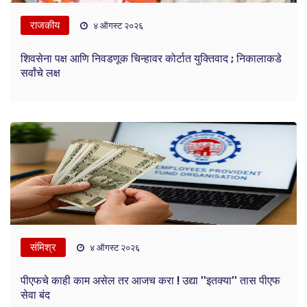
राजकीय
४ ऑगस्ट २०२६
शिवसेना पक्ष आणि निवडणूक चिन्हावर कोर्टात युक्तिवाद ; निकालाकडे
सर्वांचे लक्ष
संमिश्र
४ ऑगस्ट २०२६
पीएफचे काही काम असेल तर आजच करा ! उद्या ''इतक्या'' तास पीएफ
सेवा बंद