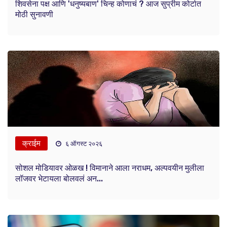
शिवसेना पक्ष आणि 'धनुष्यबाण' चिन्ह कोणाचं ? आज सुप्रीम कोर्टात
मोठी सुनावणी
क्राईम
६ ऑगस्ट २०२६
सोशल मोडियावर ओळख ! विमानाने आला नराधम, अल्पवयीन मुलीला
लॉजवर भेटायला बोलवलं अन...