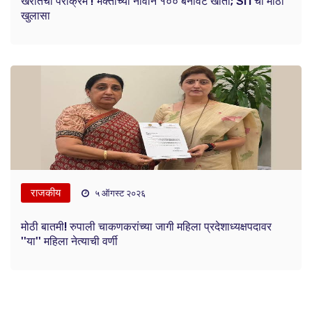
खरातचा पराक्रम ! भक्तांच्या नावाने १०० बनावट खाती; SITचा मोठा
खुलासा
राजकीय
५ ऑगस्ट २०२६
मोठी बातमी! रुपाली चाकणकरांच्या जागी महिला प्रदेशाध्यक्षपदावर
''या'' महिला नेत्याची वर्णी