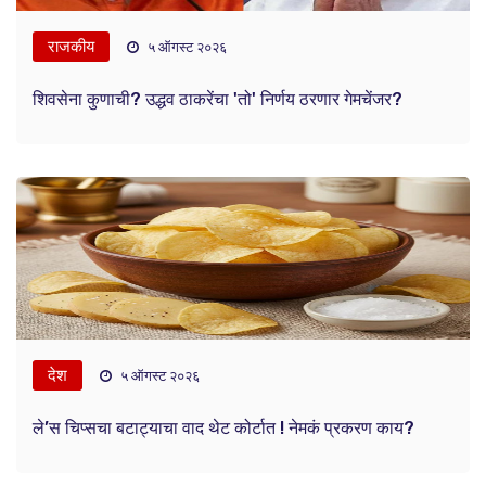
राजकीय
५ ऑगस्ट २०२६
शिवसेना कुणाची? उद्धव ठाकरेंचा 'तो' निर्णय ठरणार गेमचेंजर?
देश
५ ऑगस्ट २०२६
ले’स चिप्सचा बटाट्याचा वाद थेट कोर्टात ! नेमकं प्रकरण काय?