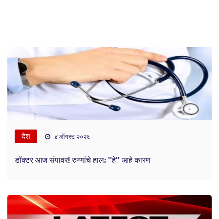
देश
४ ऑगस्ट २०२६
डॉक्टर आज संपावर! रुग्णांचे हाल; ''हे'' आहे कारण