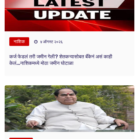
नाशिक
४ ऑगस्ट २०२६
कर्ज फेडलं तरी जमीन गेली? शेतकऱ्यासोबत बँकेनं असं काही
केलं...नाशिकमध्ये मोठा जमीन घोटाळा