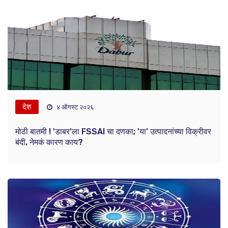
देश
४ ऑगस्ट २०२६
मोठी बातमी ! 'डाबर'ला FSSAI चा दणका; 'या' उत्पादनांच्या विक्रीवर
बंदी, नेमकं कारण काय?