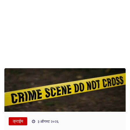
क्राईम
३ ऑगस्ट २०२६