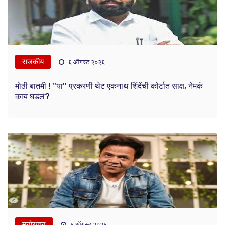
राजकीय
६ ऑगस्ट २०२६
मोठी बातमी ! ''या'' प्रकरणी थेट एकनाथ शिंदेंची कोर्टात साक्ष, नेमकं
काय घडलं?
मनोरंजन
६ ऑगस्ट २०२६