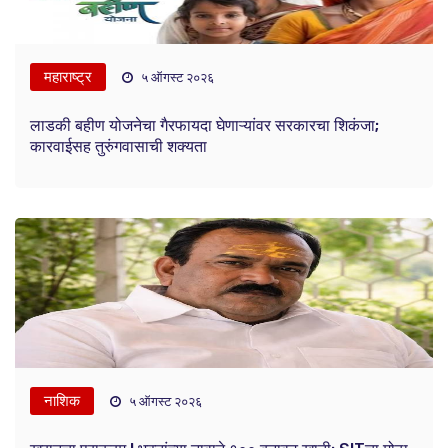
महाराष्ट्र
५ ऑगस्ट २०२६
लाडकी बहीण योजनेचा गैरफायदा घेणाऱ्यांवर सरकारचा शिकंजा;
कारवाईसह तुरुंगवासाची शक्यता
नाशिक
५ ऑगस्ट २०२६