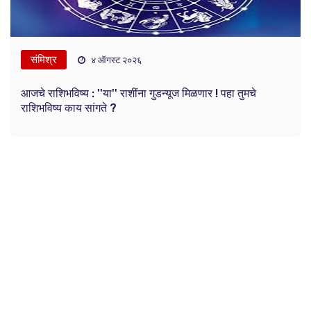
संमिश्र
४ ऑगस्ट २०२६
आजचे राशिभविष्य : ''या'' राशींना गुडन्यूज मिळणार ! पहा तुमचे
राशिभविष्य काय सांगते ?