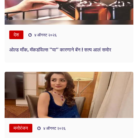
देश
४ ऑगस्ट २०२६
ओल्ड माँक, मॅकडॉवेल्स ''या'' कारणाने बॅन ! सत्य आलं समोर
मनोरंजन
४ ऑगस्ट २०२६