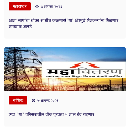
महाराष्ट्र
७ ऑगस्ट २०२६
आता सापांचा धोका आधीच कळणार! 'या' अ‍ॅपमुळे शेतकऱ्यांना मिळणार
तात्काळ अलर्ट
नाशिक
७ ऑगस्ट २०२६
उद्या "या" परिसरातील वीज पुरवठा ५ तास बंद राहणार