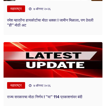
महाराष्ट्र
७ ऑगस्ट २०२६
रमेश म्हात्रेंना हायकोर्टाचा मोठा धक्का ! जामीन मिळाला, पण ठेवली
''ही'' मोठी अट
महाराष्ट्र
७ ऑगस्ट २०२६
राज्य सरकारचा मोठा निर्णय ! ''या'' 114 प्रकाशनांवर बंदी