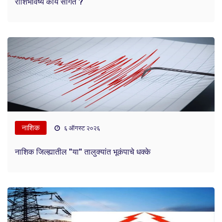
राशिभविष्य काय सांगते ?
नाशिक
६ ऑगस्ट २०२६
नाशिक जिल्ह्यातील "या" तालुक्यांत भूकंपाचे धक्के