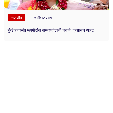
राजकीय
७ ऑगस्ट २०२६
मुंबई हादरली! महापौरांना बॉम्बस्फोटाची धमकी, प्रशासन अलर्ट