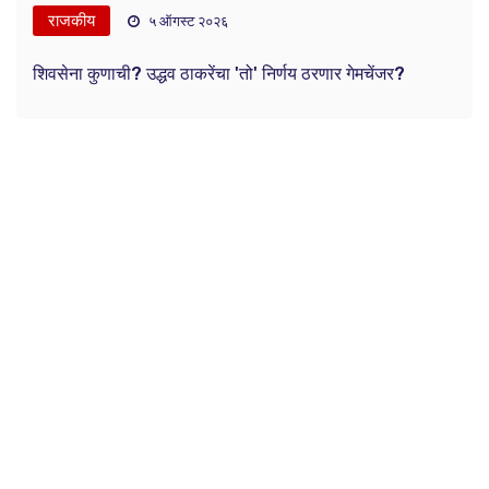
राजकीय
५ ऑगस्ट २०२६
शिवसेना कुणाची? उद्धव ठाकरेंचा 'तो' निर्णय ठरणार गेमचेंजर?