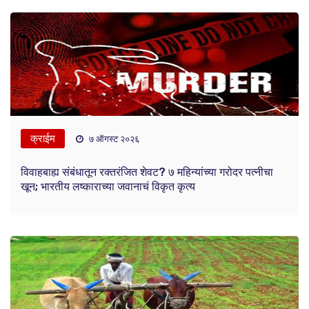
क्राईम
७ ऑगस्ट २०२६
विवाहबाह्य संबंधातून रक्तरंजित शेवट? ७ महिन्यांच्या गरोदर पत्नीचा
खून; भारतीय लष्काराच्या जवानाचं विकृत कृत्य