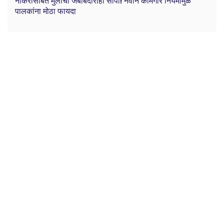
नोकरीसोबत मुलांची जबाबदारीही सोपी! नवीन कामगार नियमांमुळे
पालकांना मोठा फायदा