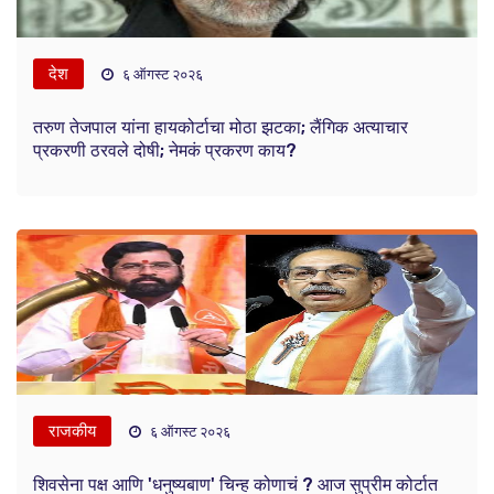
देश
६ ऑगस्ट २०२६
तरुण तेजपाल यांना हायकोर्टाचा मोठा झटका; लैंगिक अत्याचार
प्रकरणी ठरवले दोषी; नेमकं प्रकरण काय?
राजकीय
६ ऑगस्ट २०२६
शिवसेना पक्ष आणि 'धनुष्यबाण' चिन्ह कोणाचं ? आज सुप्रीम कोर्टात