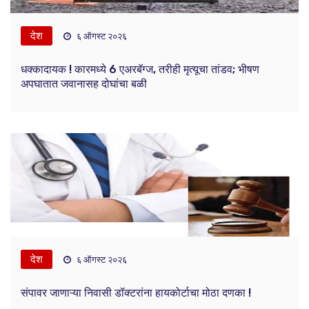
देश
६ ऑगस्ट २०२६
धक्कादायक ! कारमध्ये 6 एअरबॅग्ज, तरीही मृत्यूचा तांडव; भीषण
अपघातात जवानासह दोघांचा बळी
देश
६ ऑगस्ट २०२६
संपावर जाणाऱ्या निवासी डॉक्टरांना हायकोर्टाचा मोठा दणका !