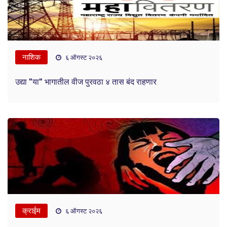
नाशिक
६ ऑगस्ट २०२६
उद्या "या" भागातील वीज पुरवठा ४ तास बंद राहणार
क्राईम
६ ऑगस्ट २०२६