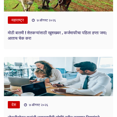
महाराष्ट्र
७ ऑगस्ट २०२६
मोठी बातमी ! शेतकऱ्यांसाठी खुशखबर , कर्जमाफीचा पहिला हप्ता जमा;
आताच चेक करा
देश
७ ऑगस्ट २०२६