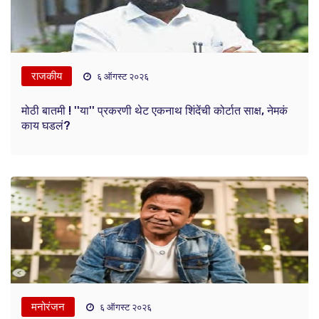
राजकीय
६ ऑगस्ट २०२६
मोठी बातमी ! ''या'' प्रकरणी थेट एकनाथ शिंदेंची कोर्टात साक्ष, नेमकं
काय घडलं?
मनोरंजन
६ ऑगस्ट २०२६