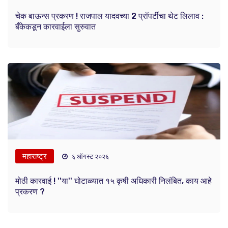
चेक बाऊन्स प्रकरण ! राजपाल यादवच्या 2 प्रॉपर्टींचा थेट लिलाव :
बँकेकडून कारवाईला सुरुवात
महाराष्ट्र
६ ऑगस्ट २०२६
मोठी कारवाई ! ''या'' घोटाळ्यात १५ कृषी अधिकारी निलंबित, काय आहे
प्रकरण ?