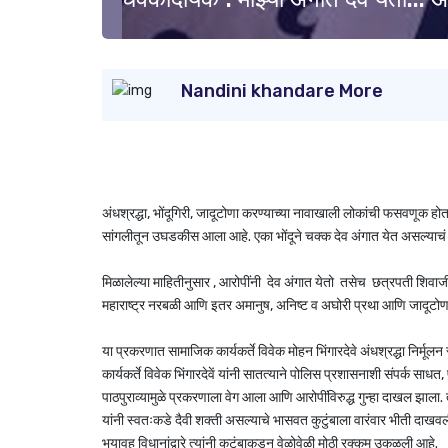
Nandini khandare More
अंधश्रद्धा, भोंदूगिरी, जादूटोणा करण्याच्या नावाखाली लोकांची फसवणू
सांगलीतून उघडकीस आला आहे. एका भोंदूने चक्क देव अंगात येत असल्याचं 
मिळालेल्या माहितीनुसार , आरोपींनी देव अंगात येतो तसेच छत्रपती शिवाजी
महाराष्ट्र नरबळी आणि इतर अमानुष, अनिष्ट व अघोरी प्रथा आणि जादूटोणा 
या प्रकरणात सामाजिक कार्यकर्ते विवेक मोहन भिंगारदेवे अंधश्रद्धा निर्मूलन
कार्यकर्ते विवेक भिंगारदेवें यांनी सातत्याने पोलिस प्रशासनाशी संपर्क साधत
पाठपुराव्यामुळे प्रकरणाला वेग आला आणि आरोपींविरुद्ध गुन्हा दाखल झाला.
यांनी स्वतःकडे दैवी शक्ती असल्याचे भासवत कुटुंबाला वारंवार भीती दाख
भयावह विधानांद्वारे त्यांनी कुटुंबाकडून वेळोवेळी मोठी रक्कम उकळली आहे.