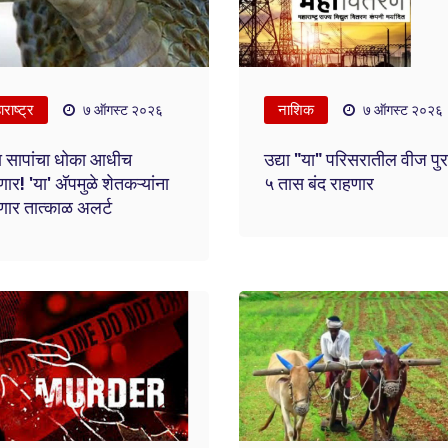
राष्ट्र
नाशिक
७ ऑगस्ट २०२६
७ ऑगस्ट २०२६
 सापांचा धोका आधीच
उद्या "या" परिसरातील वीज पु
र! 'या' अ‍ॅपमुळे शेतकऱ्यांना
५ तास बंद राहणार
ार तात्काळ अलर्ट