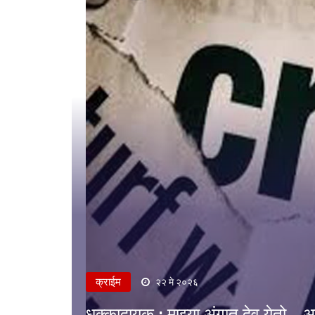
क्राईम
२२ मे २०२६
धक्कादायक : माझ्या अंगात देव येतो...