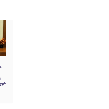
२६
ा
ेवली