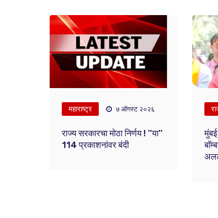
महाराष्ट्र
रा
७ ऑगस्ट २०२६
राज्य सरकारचा मोठा निर्णय ! ''या''
मुंब
114 प्रकाशनांवर बंदी
बॉम्
अलर्