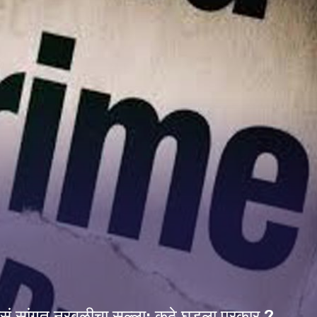
 असं सांगत नरबळीचा सल्ला; कुठे घडला प्रकार ?