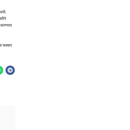
असे.
ितीने
ी करण्यात
िला चक्कर