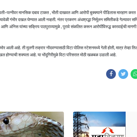
 पती-पत्नीवर मानसिक दबाव टाकत , भीती दाखवत आणि आरोपी बुक्क्याने पीडितास मारहाण करत 
र त्यावेळी गंभीर दखल घेण्यात आली नव्हती. नंतर प्रकरण अंधश्रद्धा निर्मूलन समितीकडे गेल्यावर सम
ें आणि अंनिस यांच्या सक्रिय पाठपुराव्यामुळे , पुरावे संकलित करून आरोपींविरुद्ध कारवाईची मागण
र आली आहे. ती मुलगी तक्रार नोंदवण्यासाठी विटा पोलिस स्टेशनमध्ये गेली होती, मात्र तेव्हा त
दाखल होण्याची शक्यता आहे. या भोंदूगिरीमुळे विटा परिसरात मोठी खळबळ उडाली आहे.