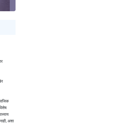
ार
ेर
सामाजिक
विशेष
पाध्याय
 नाही, अशा