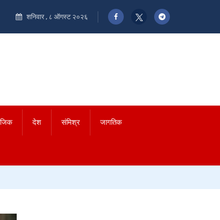
शनिवार , ८ ऑगस्ट २०२६
ाजिक
देश
संमिश्र
जागतिक