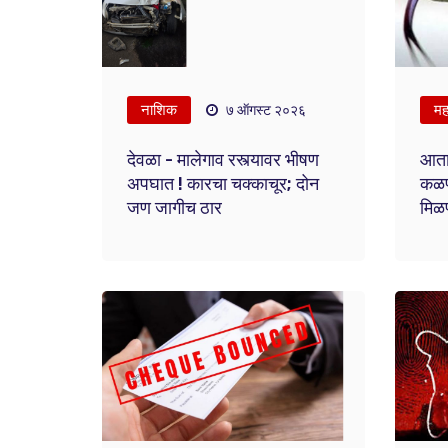
नाशिक
महा
७ ऑगस्ट २०२६
देवळा - मालेगाव रस्त्यावर भीषण
आता
अपघात ! कारचा चक्काचूर; दोन
कळणा
जण जागीच ठार
मिळण