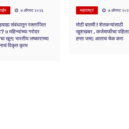
राईम
महाराष्ट्र
७ ऑगस्ट २०२६
७ ऑगस्ट २०
हबाह्य संबंधातून रक्तरंजित
मोठी बातमी ! शेतकऱ्यांसाठी
? ७ महिन्यांच्या गरोदर
खुशखबर , कर्जमाफीचा पहिला
ीचा खून; भारतीय लष्काराच्या
हप्ता जमा; आताच चेक करा
ाचं विकृत कृत्य