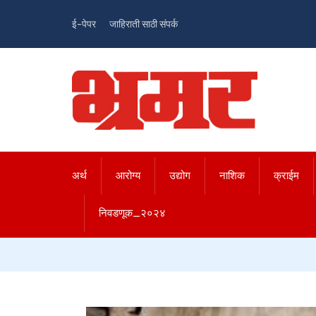
ई-पेपर
जाहिराती साठी संपर्क
अर्थ
आरोग्य
उद्योग
नाशिक
क्राईम
निवडणूक_२०२४