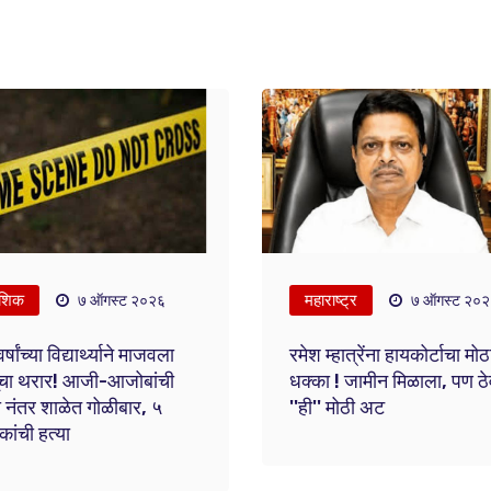
शिक
महाराष्ट्र
७ ऑगस्ट २०२६
७ ऑगस्ट २०
्षांच्या विद्यार्थ्याने माजवला
रमेश म्हात्रेंना हायकोर्टाचा मोठ
यूचा थरार! आजी-आजोबांची
धक्का ! जामीन मिळाला, पण ठ
ा नंतर शाळेत गोळीबार, ५
''ही'' मोठी अट
षकांची हत्या