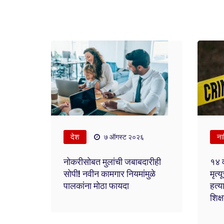
देश
ना
७ ऑगस्ट २०२६
नोकरीसोबत मुलांची जबाबदारीही
१४ वर
सोपी! नवीन कामगार नियमांमुळे
मृत्
पालकांना मोठा फायदा
हत्य
शिक्