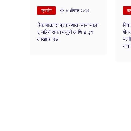
क्राईम
क्
७ ऑगस्ट २०२६
चेक बाऊन्स प्रकरणात व्यापाऱ्याला
विवा
६ महिने सक्त मजुरी आणि ४.३१
शेवट
लाखांचा दंड
पत्न
जवान