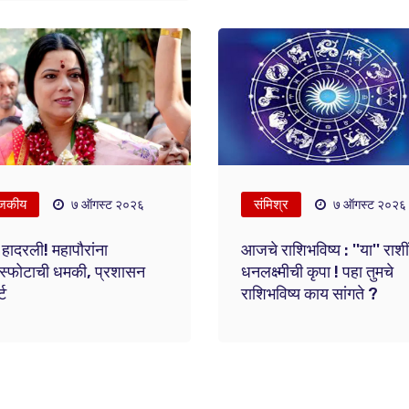
जकीय
संमिश्र
७ ऑगस्ट २०२६
७ ऑगस्ट २०२६
ई हादरली! महापौरांना
आजचे राशिभविष्य : ''या'' राशी
बस्फोटाची धमकी, प्रशासन
धनलक्ष्मीची कृपा ! पहा तुमचे
ट
राशिभविष्य काय सांगते ?