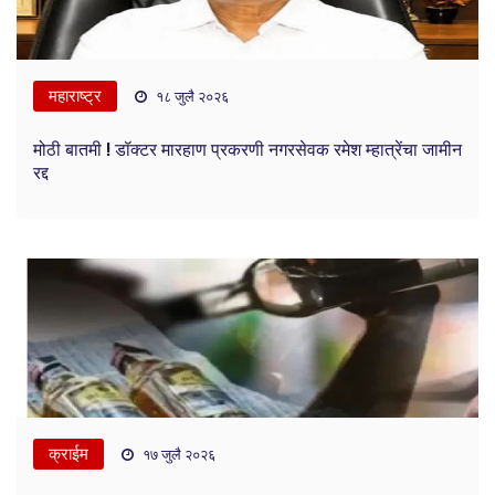
महाराष्ट्र
१८ जुलै २०२६
मोठी बातमी ! डॉक्टर मारहाण प्रकरणी नगरसेवक रमेश म्हात्रेंचा जामीन
रद्द
क्राईम
१७ जुलै २०२६