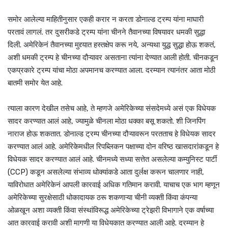
समोर आलेल्या माहितीनुसार एकही करार न करता डोनाल्ड ट्रम्प यांना माघारी
परतावं लागलं. तर दुसरीकडे ट्रम्प यांना चीनने तैवानच्या विषयावर धमकी सुद्धा
दिली. अमेरिकेनं तैवानच्या मुद्द्यात हस्तक्षेप करू नये, अन्यथा युद्ध सुद्धा होऊ शकतं,
अशी धमकी ट्रम्प हे चीनच्या दौऱ्यावर असताना त्यांना देण्यात आली होती. चीनकडून
एकप्रकारे ट्रम्प यांचा मोठा अपमानच करण्यात आला. दरम्यान त्यानंतर आता मोठी
बातमी समोर येत आहे.
त्याला कारण देखील तसेच आहे, ते म्हणजे अमेरिकेच्या संसदेमध्ये असं एक विधेयक
सादर करण्यात आलं आहे, ज्यामुळे चीनला मोठा धक्का बसू शकतो. शी जिनपिंग
नाराज होऊ शकतात. डोनाल्ड ट्रम्प चीनच्या दौऱ्यावरून परतताच हे विधेयक सादर
करण्यात आलं आहे. अमेरिकेमधील रिपब्लिकन पक्षाच्या दोन वरिष्ठ खासदारांकडून हे
विधेयक सादर करण्यात आलं आहे. चीनमध्ये सध्या सत्तेत असलेल्या कम्युनिस्ट पार्टी
(CCP) कडून असलेल्या संभाव्य धोक्यांकडे आता दुर्लक्ष करून चालणार नाही,
याविरोधात अमेरिकेनं आपली कारवाई अधिक गतिमान करावी. याचाच एक भाग म्हणून
अमेरिकेच्या सुरक्षेसाठी धोकादायक ठरू शकणाऱ्या चीनी व्यक्ती किंवा कंपन्या
ओळखून अशा व्यक्ती किंवा संस्थांविरूद्ध अमेरिकेच्या ट्रेझरी विभागाने एक वर्षाच्या
आत कारवाई करावी अशी मागणी या विधेयकात करण्यात आली आहे. दरम्यान हे