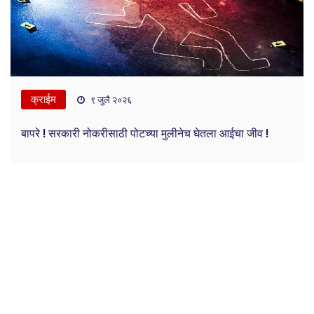
क्राईम
९ जुलै २०२६
बापरे ! सरकारी नोकरीसाठी पोटच्या मुलीनेच घेतला आईचा जीव !