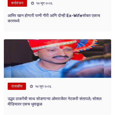
मनोरंजन
१७ जून २०२६
आमिर खान होणारी पत्नी गौरी आणि दोन्ही Ex-Wifeसोबत एकाच
कारमध्ये
राजकीय
१७ जून २०२६
उद्धव ठाकरेंची साथ सोडणाऱ्या ओमराजेंवर नेटकरी संतापले; सोशल
मीडियावर एकच धुमाकूळ