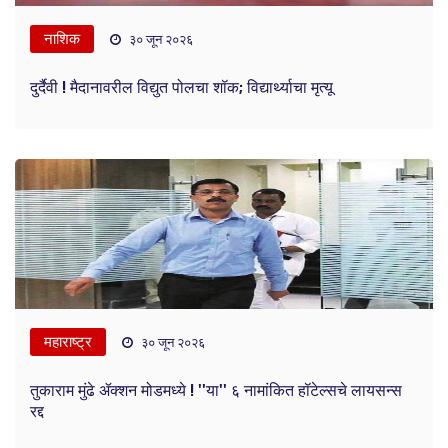
नाशिक
३० जून २०२६
दुर्दैवी ! मैदानावरील विद्युत पोलचा शॉक; विद्यार्थ्याचा मृत्यू
महाराष्ट्र
३० जून २०२६
तुकाराम मुंढे ॲक्शन मोडमध्ये ! ''या'' ६ नामांकित हॉटेल्सचे लायसन्स
रद्द