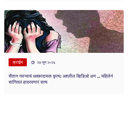
क्राईम
२७ जून २०२६
सैतान नवऱ्याचं धक्कादायक कृत्य; अश्लील व्हिडिओ अन ... महिलेनं
सांगितलं हादरवणारं सत्य