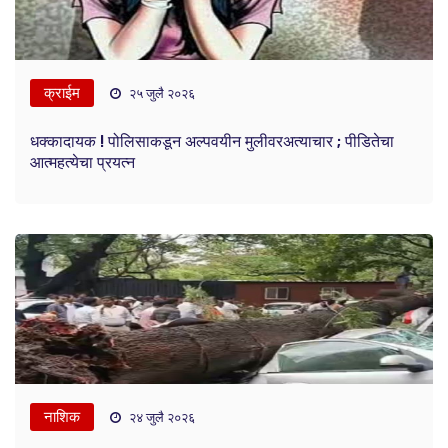
क्राईम
२५ जुलै २०२६
धक्कादायक ! पोलिसाकडून अल्पवयीन मुलीवरअत्याचार ; पीडितेचा
आत्महत्येचा प्रयत्न
नाशिक
२४ जुलै २०२६