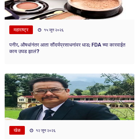
महाराष्ट्र
१५ जून २०२६
पनीर, औषधांनंतर आता सौंदर्यप्रसाधनांवर धाड; FDA च्या कारवाईत
काय उघड झालं?
खेळ
१२ जून २०२६