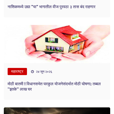
नाशिकमध्ये उद्या "या" भागातील वीज पुरवठा ३ तास बंद राहणार
महाराष्ट्र
२४ जून २०२६
मोठी बातमी ! विधानसभेत घरकुल योजनेसंदर्भात मोठी घोषणा; तब्बल
''इतके'' लाख घर