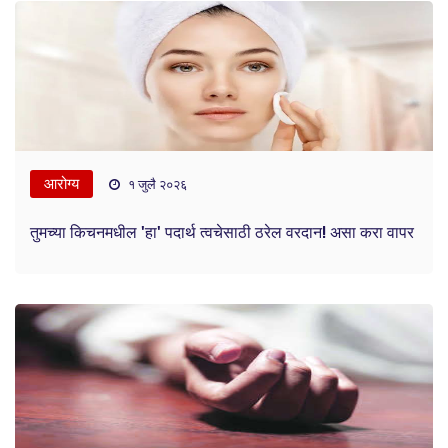
आरोग्य
१ जुलै २०२६
तुमच्या किचनमधील 'हा' पदार्थ त्वचेसाठी ठरेल वरदान! असा करा वापर