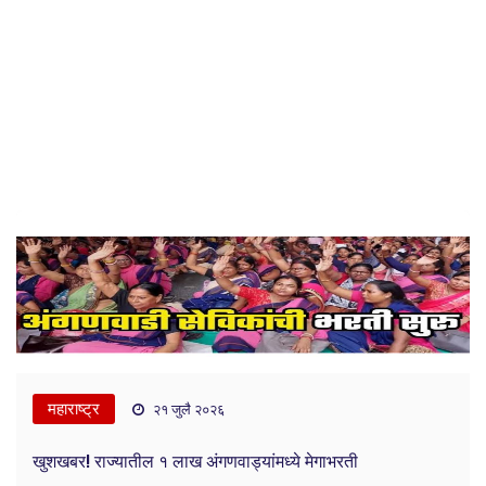
महाराष्ट्र
२१ जुलै २०२६
खुशखबर! राज्यातील १ लाख अंगणवाड्यांमध्ये मेगाभरती