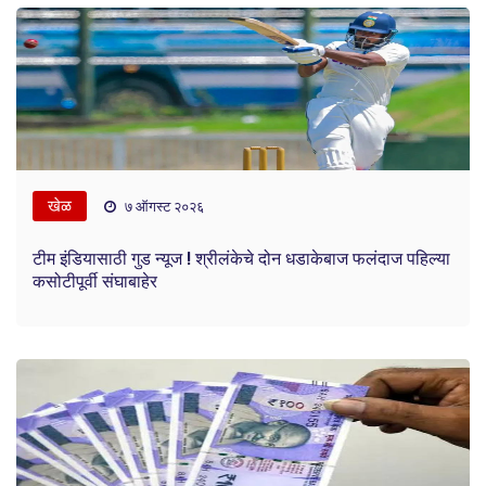
खेळ
७ ऑगस्ट २०२६
टीम इंडियासाठी गुड न्यूज ! श्रीलंकेचे दोन धडाकेबाज फलंदाज पहिल्या
कसोटीपूर्वी संघाबाहेर