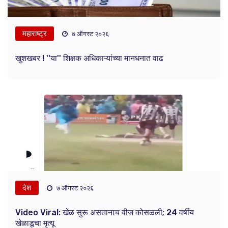
महाराष्ट्र
७ ऑगस्ट २०२६
खुशखबर ! ''या'' शिक्षक अधिकाऱ्यांच्या मानधनात वाढ
देश
७ ऑगस्ट २०२६
Video Viral: खेळ सुरू असतानाच वीज कोसळली; 24 वर्षीय
खेळाडूचा मृत्यू