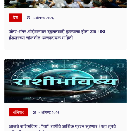
देश
५ ऑगस्ट २०२६
जंतर-मंतर आंदोलनावर दहशतवादी हल्ल्याचा होता डाव ! ISI
हँडलरच्या चौकशीत धक्कादायक माहिती
संमिश्र
५ ऑगस्ट २०२६
आजचे राशिभविष्य : ''या'' राशींचे आर्थिक प्रश्न सुटणार ! पहा तुमचे