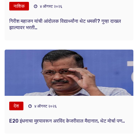
नाशिक
४ ऑगस्ट २०२६
गिरीश महाजन यांची आंदोलक विद्यार्थ्यांना थेट धमकी? गुन्हा दाखल
झाल्यावर भरती..
देश
४ ऑगस्ट २०२६
E20 इंधनाचा मुद्द्यावरून अरविंद केजरीवाल मैदानात, थेट मोर्चा पण..