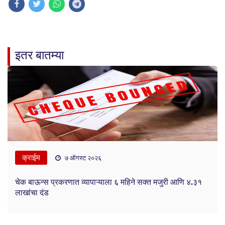
इतर बातम्या
क्राईम
७ ऑगस्ट २०२६
चेक बाऊन्स प्रकरणात व्यापाऱ्याला ६ महिने सक्त मजुरी आणि ४.३१
लाखांचा दंड