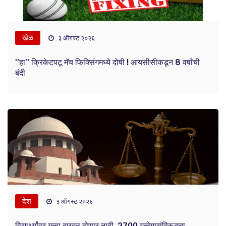
खेळ
३ ऑगस्ट २०२६
''हा'' क्रिकेटपटू मॅच फिक्सिंगमध्ये दोषी ! आयसीसीकडून 8 वर्षांची
बंदी
देश
३ ऑगस्ट २०२६
विद्यार्थ्यांवर गुन्हा दाखल होणार नाही, 2700 गुन्हेगारांविरुद्धचा