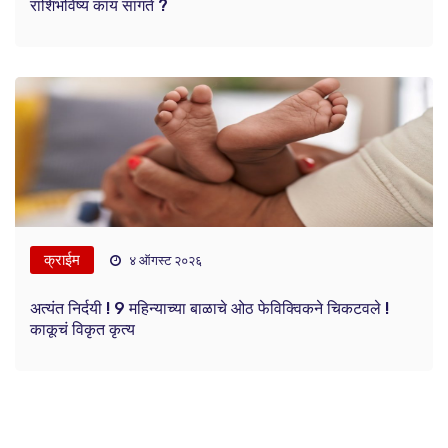
राशिभविष्य काय सांगते ?
क्राईम
४ ऑगस्ट २०२६
अत्यंत निर्दयी ! 9 महिन्याच्या बाळाचे ओठ फेविक्विकने चिकटवले !
काकूचं विकृत कृत्य