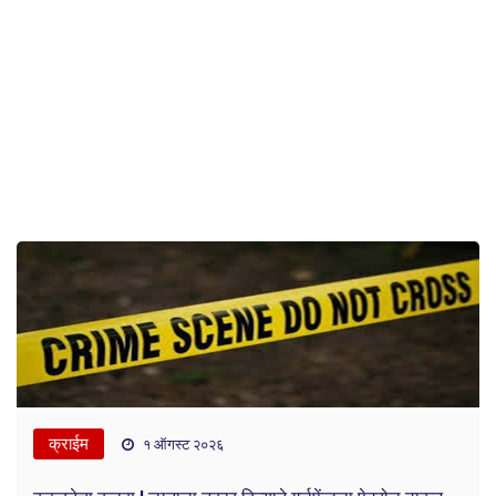
क्राईम
१ ऑगस्ट २०२६