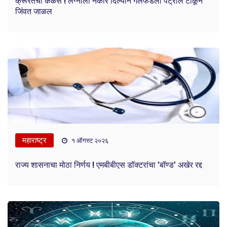
क्रूरतेचा कळस ! लग्नाला नकार दिल्याने गर्लफेंडला पेट्रोल टाकून
जिंवत जाळल
महाराष्ट्र
१ ऑगस्ट २०२६
राज्य शासनाचा मोठा निर्णय ! एमबीबीएस डॉक्टरांचा 'बॉण्ड' अखेर रद्द