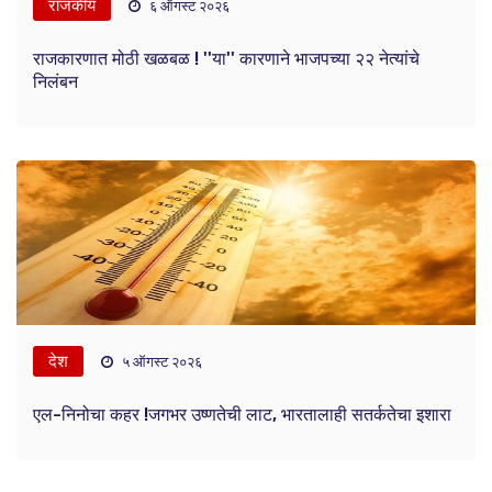
राजकीय
६ ऑगस्ट २०२६
राजकारणात मोठी खळबळ ! ''या'' कारणाने भाजपच्या २२ नेत्यांचे
निलंबन
देश
५ ऑगस्ट २०२६
एल-निनोचा कहर !जगभर उष्णतेची लाट, भारतालाही सतर्कतेचा इशारा