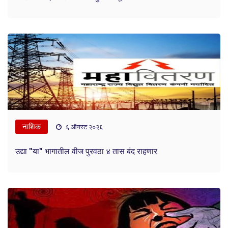
नाशिक
६ ऑगस्ट २०२६
उद्या "या" भागातील वीज पुरवठा ४ तास बंद राहणार