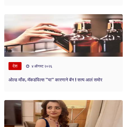
देश
४ ऑगस्ट २०२६
ओल्ड माँक, मॅकडॉवेल्स ''या'' कारणाने बॅन ! सत्य आलं समोर