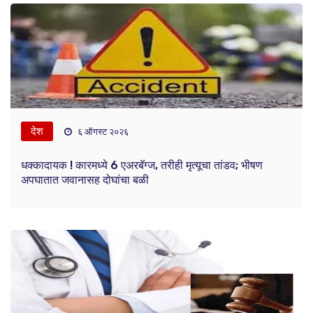
देश
६ ऑगस्ट २०२६
धक्कादायक ! कारमध्ये 6 एअरबॅग्ज, तरीही मृत्यूचा तांडव; भीषण
अपघातात जवानासह दोघांचा बळी