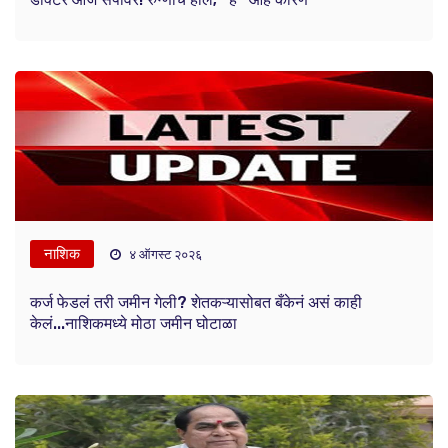
नाशिक
४ ऑगस्ट २०२६
कर्ज फेडलं तरी जमीन गेली? शेतकऱ्यासोबत बँकेनं असं काही
केलं...नाशिकमध्ये मोठा जमीन घोटाळा