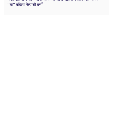
''या'' महिला नेत्याची वर्णी