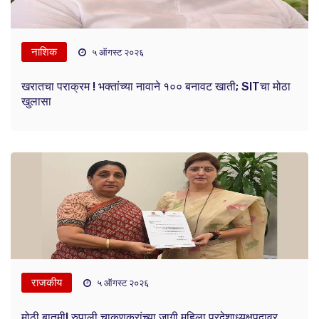
नाशिक
५ ऑगस्ट २०२६
खरातचा पराक्रम ! भक्तांच्या नावाने १०० बनावट खाती; SITचा मोठा
खुलासा
राजकीय
५ ऑगस्ट २०२६
मोठी बातमी! रुपाली चाकणकरांच्या जागी महिला प्रदेशाध्यक्षपदावर