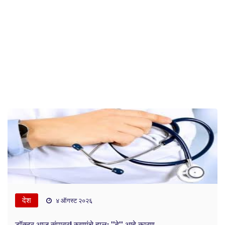
देश
४ ऑगस्ट २०२६
डॉक्टर आज संपावर! रुग्णांचे हाल; ''हे'' आहे कारण