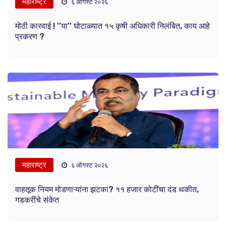
महाराष्ट्र
६ ऑगस्ट २०२६
मोठी कारवाई ! ''या'' घोटाळ्यात १५ कृषी अधिकारी निलंबित, काय आहे
प्रकरण ?
महाराष्ट्र
६ ऑगस्ट २०२६
वाहतूक नियम मोडणाऱ्यांना झटका? ११ हजार कोटींचा दंड थकीत,
गडकरींचे संकेत