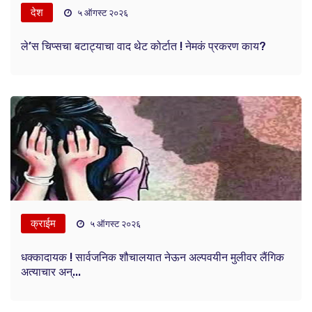
देश
५ ऑगस्ट २०२६
ले’स चिप्सचा बटाट्याचा वाद थेट कोर्टात ! नेमकं प्रकरण काय?
क्राईम
५ ऑगस्ट २०२६
धक्कादायक ! सार्वजनिक शौचालयात नेऊन अल्पवयीन मुलीवर लैंगिक
अत्याचार अन्...