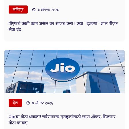
संमिश्र
४ ऑगस्ट २०२६
पीएफचे काही काम असेल तर आजच करा ! उद्या ''इतक्या'' तास पीएफ
सेवा बंद
देश
४ ऑगस्ट २०२६
Jioचा मोठा धमाका! सर्वसामान्य ग्राहकांसाठी खास ऑफर, मिळणार
मोठा फायदा