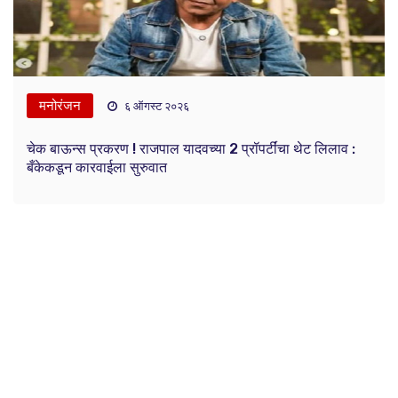
मनोरंजन
६ ऑगस्ट २०२६
चेक बाऊन्स प्रकरण ! राजपाल यादवच्या 2 प्रॉपर्टींचा थेट लिलाव :
बँकेकडून कारवाईला सुरुवात