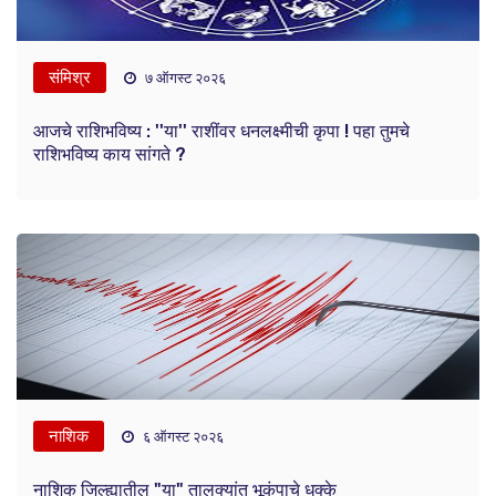
संमिश्र
७ ऑगस्ट २०२६
आजचे राशिभविष्य : ''या'' राशींवर धनलक्ष्मीची कृपा ! पहा तुमचे
राशिभविष्य काय सांगते ?
नाशिक
६ ऑगस्ट २०२६
नाशिक जिल्ह्यातील "या" तालुक्यांत भूकंपाचे धक्के