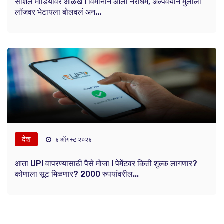
सोशल मोडियावर ओळख ! विमानाने आला नराधम, अल्पवयीन मुलीला
लॉजवर भेटायला बोलवलं अन...
देश
६ ऑगस्ट २०२६
आता UPI वापरण्यासाठी पैसे मोजा ! पेमेंटवर किती शुल्क लागणार?
कोणाला सूट मिळणार? 2000 रुपयांवरील...