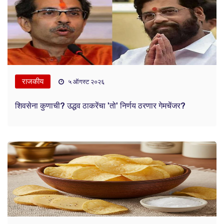
राजकीय
५ ऑगस्ट २०२६
शिवसेना कुणाची? उद्धव ठाकरेंचा 'तो' निर्णय ठरणार गेमचेंजर?