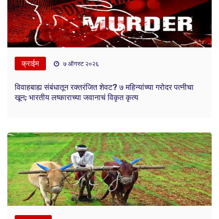
क्राईम
७ ऑगस्ट २०२६
विवाहबाह्य संबंधातून रक्तरंजित शेवट? ७ महिन्यांच्या गरोदर पत्नीचा
खून; भारतीय लष्काराच्या जवानाचं विकृत कृत्य