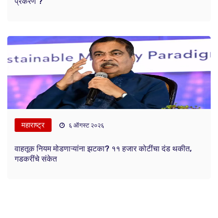
प्रकरण ?
महाराष्ट्र
६ ऑगस्ट २०२६
वाहतूक नियम मोडणाऱ्यांना झटका? ११ हजार कोटींचा दंड थकीत,
गडकरींचे संकेत