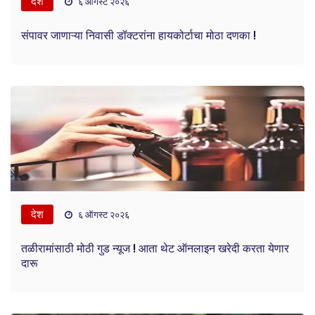
देश
६ ऑगस्ट २०२६
संपावर जाणाऱ्या निवासी डॉक्टरांना हायकोर्टाचा मोठा दणका !
देश
६ ऑगस्ट २०२६
तळीरामांसाठी मोठी गुड न्यूज ! आता थेट ऑनलाइन खरेदी करता येणार
दारू