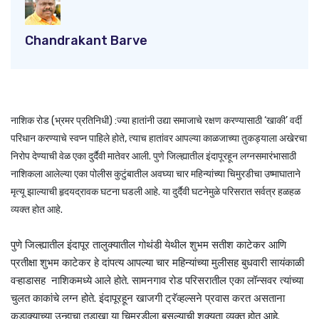
Chandrakant Barve
नाशिक रोड (भ्रमर प्रतिनिधी) :
ज्या हातांनी उद्या समाजाचे रक्षण करण्यासाठी ‘खाकी’ वर्दी
परिधान करण्याचे स्वप्न पाहिले होते, त्याच हातांवर आपल्या काळजाच्या तुकड्याला अखेरचा
निरोप देण्याची वेळ एका दुर्दैवी मातेवर आली. पुणे जिल्ह्यातील इंदापूरहून लग्नसमारंभासाठी
नाशिकला आलेल्या एका पोलीस कुटुंबातील अवघ्या चार महिन्यांच्या चिमुरडीचा उष्माघाताने
मृत्यू झाल्याची हृदयद्रावक घटना घडली आहे. या दुर्दैवी घटनेमुळे परिसरात सर्वत्र हळहळ
व्यक्त होत आहे.
पुणे जिल्ह्यातील इंदापूर तालुक्यातील गोथंडी येथील शुभम सतीश काटेकर आणि
प्रतीक्षा शुभम काटेकर हे दांपत्य आपल्या चार महिन्यांच्या मुलीसह बुधवारी सायंकाळी
वऱ्हाडासह नाशिकमध्ये आले होते. सामनगाव रोड परिसरातील एका लॉन्सवर त्यांच्या
चुलत काकांचे लग्न होते. इंदापूरहून खाजगी ट्रॅव्हल्सने प्रवास करत असताना
कडाक्याच्या उन्हाचा तडाखा या चिमुरडीला बसल्याची शक्यता व्यक्त होत आहे.