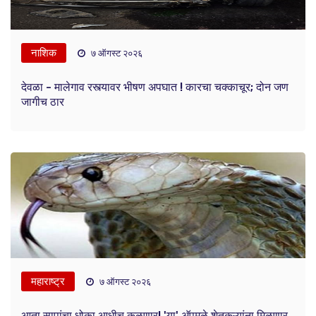
नाशिक
७ ऑगस्ट २०२६
देवळा - मालेगाव रस्त्यावर भीषण अपघात ! कारचा चक्काचूर; दोन जण
जागीच ठार
महाराष्ट्र
७ ऑगस्ट २०२६
आता सापांचा धोका आधीच कळणार! 'या' अ‍ॅपमुळे शेतकऱ्यांना मिळणार