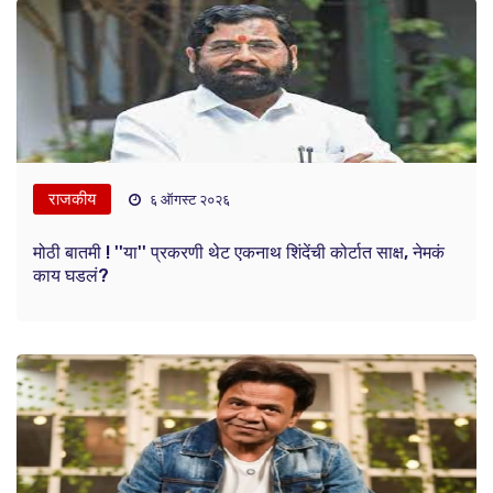
राजकीय
६ ऑगस्ट २०२६
मोठी बातमी ! ''या'' प्रकरणी थेट एकनाथ शिंदेंची कोर्टात साक्ष, नेमकं
काय घडलं?