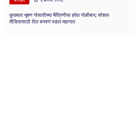
क्राईम
६ ऑगस्ट २०२६
कुख्यात भूषण गोसावीच्या मैत्रिणीचा हवेत गोळीबार; सोशल
मीडियासाठी रील बनवणं पडलं महागात