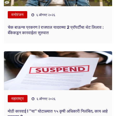
मनोरंजन
६ ऑगस्ट २०२६
चेक बाऊन्स प्रकरण ! राजपाल यादवच्या 2 प्रॉपर्टींचा थेट लिलाव :
बँकेकडून कारवाईला सुरुवात
महाराष्ट्र
६ ऑगस्ट २०२६
मोठी कारवाई ! ''या'' घोटाळ्यात १५ कृषी अधिकारी निलंबित, काय आहे