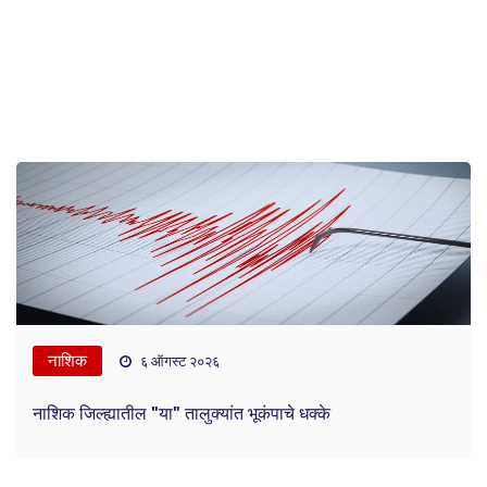
नाशिक
६ ऑगस्ट २०२६
नाशिक जिल्ह्यातील "या" तालुक्यांत भूकंपाचे धक्के