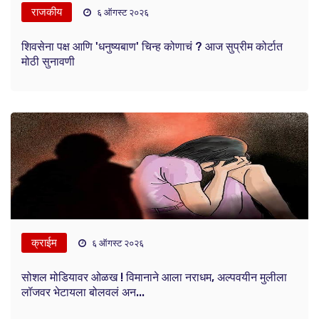
राजकीय
६ ऑगस्ट २०२६
शिवसेना पक्ष आणि 'धनुष्यबाण' चिन्ह कोणाचं ? आज सुप्रीम कोर्टात
मोठी सुनावणी
क्राईम
६ ऑगस्ट २०२६
सोशल मोडियावर ओळख ! विमानाने आला नराधम, अल्पवयीन मुलीला
लॉजवर भेटायला बोलवलं अन...