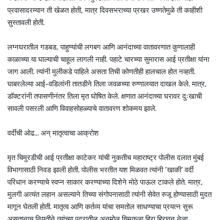
प्रवासादरम्यान ती खेळत होती, मात्र दिवसभराच्या प्रखर उष्णतेमुळे ती काहीशी
सुस्तावली होती.
लग्नघरातील गडबड, पाहुण्यांची लगबग आणि आनंदाच्या वातावरणात कुणालाही
काळाच्या या घाल्याची चाहूल लागली नाही. पहाटे चारच्या सुमारास आई प्रतीक्षा यांना
जाग आली. त्यांनी मुलीकडे पाहिले असता तिची कोणतीही हालचाल होत नव्हती.
घाबरलेल्या आई-वडिलांनी तातडीने तिला जवळच्या रुग्णालयात दाखल केले. मात्र,
डॉक्टरांनी तपासणीनंतर तिला मृत घोषित केले. क्षणात आनंदाच्या घरावर दुःखाची
सावली पसरली आणि विवाहसोहळ्याचे वातावरण शोकमय झाले.
वर्दीची ओढ... अन् मातृत्वाचा आक्रोश
मृत चिमुरडीची आई प्रतीक्षा काटेकर यांची नुकतीच महाराष्ट्र पोलीस दलात मुंबई
विभागासाठी निवड झाली होती. पोलीस भरतीत यश मिळवत त्यांनी ‘खाकी’ वर्दी
परिधान करण्याचे स्वप्न साकार करण्याच्या दिशेने मोठे पाऊल टाकले होते. मात्र,
मुलगी अत्यंत लहान असल्याने तिच्या संगोपनासाठी त्यांनी सेवेत रुजू होण्यासाठी मुदत
मागून घेतली होती. मातृत्व आणि कर्तव्य यांचा समतोल साधण्याचा प्रयत्न सुरू
असतानाच नियतीने त्यांच्या पदरातील अनमोल चिमुकला हिरा हिरावून नेला.