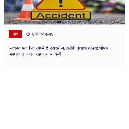
देश
६ ऑगस्ट २०२६
धक्कादायक ! कारमध्ये 6 एअरबॅग्ज, तरीही मृत्यूचा तांडव; भीषण
अपघातात जवानासह दोघांचा बळी