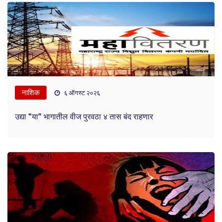
नाशिक
६ ऑगस्ट २०२६
उद्या "या" भागातील वीज पुरवठा ४ तास बंद राहणार