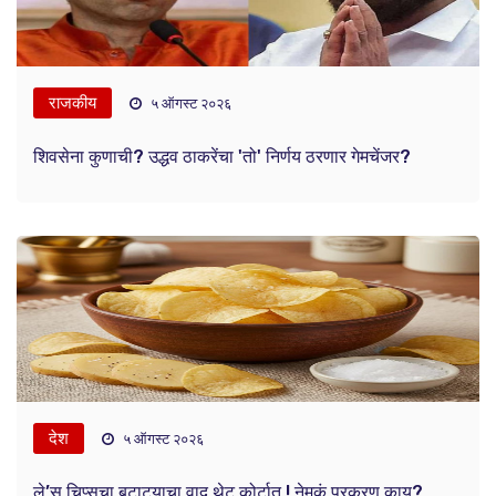
राजकीय
५ ऑगस्ट २०२६
शिवसेना कुणाची? उद्धव ठाकरेंचा 'तो' निर्णय ठरणार गेमचेंजर?
देश
५ ऑगस्ट २०२६
ले’स चिप्सचा बटाट्याचा वाद थेट कोर्टात ! नेमकं प्रकरण काय?