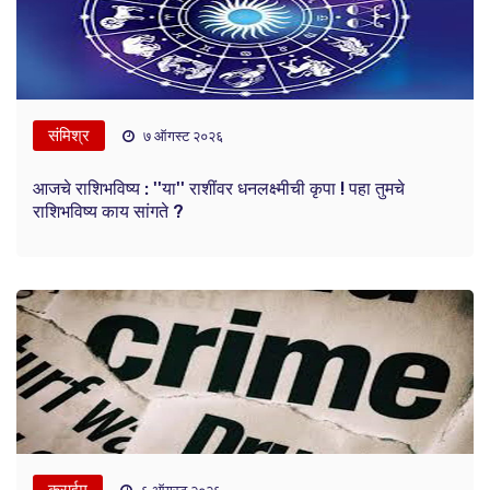
संमिश्र
७ ऑगस्ट २०२६
आजचे राशिभविष्य : ''या'' राशींवर धनलक्ष्मीची कृपा ! पहा तुमचे
राशिभविष्य काय सांगते ?