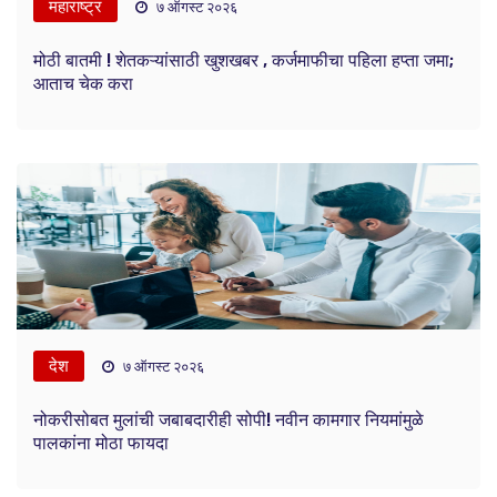
महाराष्ट्र
७ ऑगस्ट २०२६
मोठी बातमी ! शेतकऱ्यांसाठी खुशखबर , कर्जमाफीचा पहिला हप्ता जमा;
आताच चेक करा
देश
७ ऑगस्ट २०२६
नोकरीसोबत मुलांची जबाबदारीही सोपी! नवीन कामगार नियमांमुळे
पालकांना मोठा फायदा