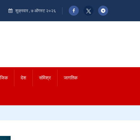
शुक्रवार , ७ ऑगस्ट २०२६
ाजिक
देश
संमिश्र
जागतिक