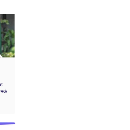
६
ेट
नेमकं