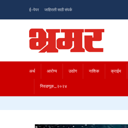
ई-पेपर
जाहिराती साठी संपर्क
अर्थ
आरोग्य
उद्योग
नाशिक
क्राईम
निवडणूक_२०२४