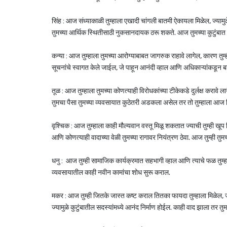
सिंह : आज संध्याकाळी तुम्हाला एखादी चांगली बातमी ऐकायला मिळेल, ज्यामुळे
तुमच्या आर्थिक स्थितीसाठी नुकसानदायक ठरू शकते. आज तुमच्या कुटुंबात 
कन्या : आज तुम्हाला तुमच्या आरोग्याबाबत जागरुक राहावे लागेल, कारण
सूचनांचे स्वागत केले जाईल, जे पाहून आनंदी व्हाल आणि अधिकाऱ्यांकडून बढ
तूळ :
आज तुम्हाला तुमच्या कोणत्याही विरोधकांच्या टीकेकडे दुर्लक्ष कराव
तुमचा पैसा तुमच्या व्यवसायात कुठेतरी अडकला असेल तर तो तुम्हाला आज म
वृश्चिक : आज तुम्हाला काही मौल्यवान वस्तू मिळू शकतात ज्याची तुम्ही खूप द
आणि कोणत्याही वादाच्या वेळी तुमच्या रागावर नियंत्रण ठेवा. आज तुम्ही 
धनु : आज तुम्ही सामाजिक कार्यक्रमात सहभागी व्हाल आणि त्याचे फळ तुम्हाल
व्यवसायातील काही नवीन कामांचा शोध सुरू कराल.
मकर : आज तुम्ही जितके जास्त कष्ट कराल तितका फायदा तुम्हाला मिळेल, ज्य
ज्यामुळे कुटुंबातील सदस्यांमध्ये आनंद निर्माण होईल. काही वाद झाला तर त