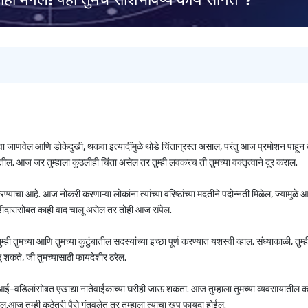
वा जाणवेल आणि डोकेदुखी, थकवा इत्यादींमुळे थोडे चिंताग्रस्त असाल, परंतु आज प्रमोशन पाहून 
ल. आज जर तुम्हाला कुठलीही चिंता असेल तर तुम्ही लवकरच ती तुमच्या वक्तृत्वाने दूर कराल.​
याचा आहे. आज नोकरी करणाऱ्या लोकांना त्यांच्या वरिष्ठांच्या मदतीने पदोन्नती मिळेल, ज्यामुळे 
ोडीदारासोबत काही वाद चालू असेल तर तोही आज संपेल.
ी तुमच्या आणि तुमच्या कुटुंबातील सदस्यांच्या इच्छा पूर्ण करण्यात यशस्वी व्हाल. संध्याकाळी, तुम्ही
िळू शकते, जी तुमच्यासाठी फायदेशीर ठरेल.
आई-वडिलांसोबत एखाद्या नातेवाईकाच्या घरीही जाऊ शकता. आज तुम्हाला तुमच्या व्यवसायातील का
ल.आज तुम्ही कुठेतरी पैसे गुंतवलेत तर तुम्हाला त्याचा खूप फायदा होईल.