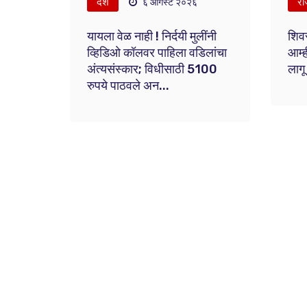
देश
रा
६ ऑगस्ट २०२६
यायला वेळ नाही ! निर्दयी मुलींनी
शिवस
व्हिडिओ कॉलवर पाहिला वडिलांचा
आम्ह
अंत्यसंस्कार; विधीसाठी 5100
लागू
रुपये पाठवले अन...