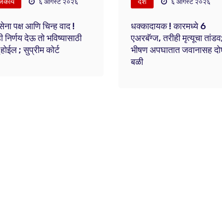
जकीय
देश
६ ऑगस्ट २०२६
६ ऑगस्ट २०२६
ेना पक्ष आणि चिन्ह वाद !
धक्कादायक ! कारमध्ये 6
ी निर्णय देऊ तो भविष्यासाठी
एअरबॅग्ज, तरीही मृत्यूचा तांडव
 होईल ; सुप्रीम कोर्ट
भीषण अपघातात जवानासह दोघ
बळी