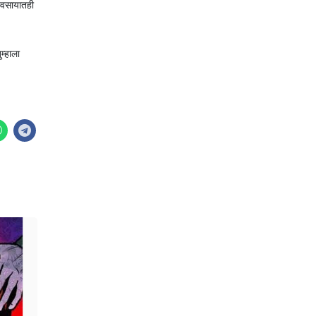
्यवसायातही
म्हाला