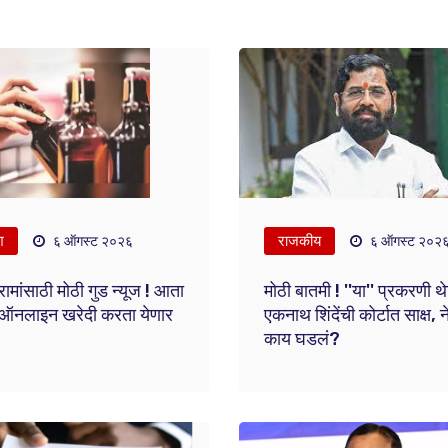
श
राजकीय
६ ऑगस्ट २०२६
६ ऑगस्ट २०२
ामांसाठी मोठी गुड न्यूज ! आता
मोठी बातमी ! ''या'' प्रकरणी थ
 ऑनलाइन खरेदी करता येणार
एकनाथ शिंदेंची कोर्टात साक्ष, 
काय घडलं?