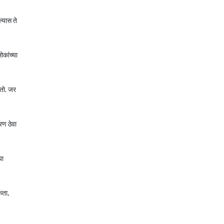
ल्यास ते
कांच्या
कतो. जर
रण ठेवा
या
कता,