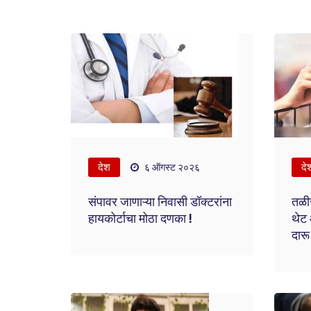
देश
दे
६ ऑगस्ट २०२६
संपावर जाणाऱ्या निवासी डॉक्टरांना
तळीर
हायकोर्टाचा मोठा दणका !
थेट
दारू