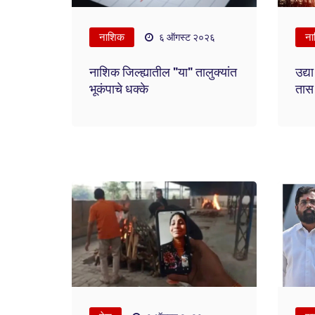
नाशिक
ना
६ ऑगस्ट २०२६
नाशिक जिल्ह्यातील "या" तालुक्यांत
उद्य
भूकंपाचे धक्के
तास 