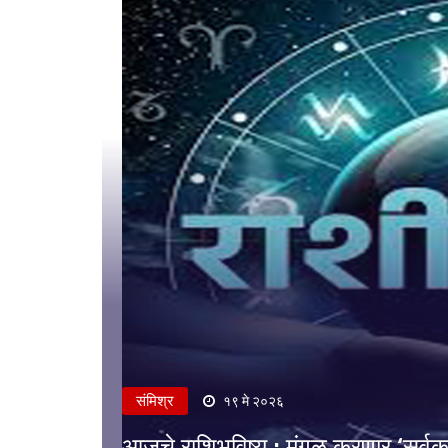
संमिश्र
१९ मे २०२६
आजचे राशिभविष्य : मंगळ करणार ‘सर्वका