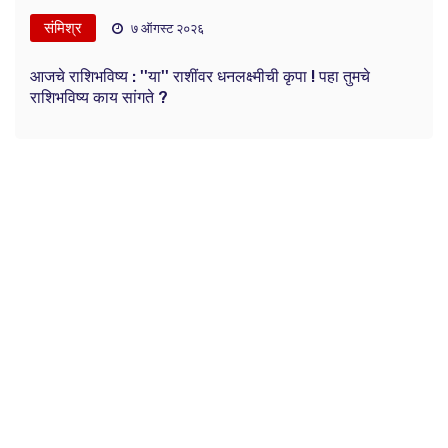
संमिश्र
७ ऑगस्ट २०२६
आजचे राशिभविष्य : ''या'' राशींवर धनलक्ष्मीची कृपा ! पहा तुमचे
राशिभविष्य काय सांगते ?