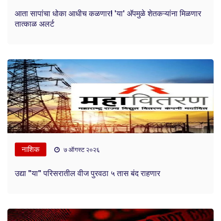
आता सापांचा धोका आधीच कळणार! 'या' अ‍ॅपमुळे शेतकऱ्यांना मिळणार
तात्काळ अलर्ट
नाशिक
७ ऑगस्ट २०२६
उद्या "या" परिसरातील वीज पुरवठा ५ तास बंद राहणार