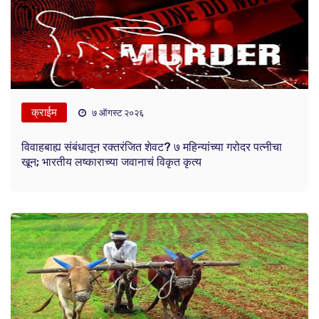
क्राईम
७ ऑगस्ट २०२६
विवाहबाह्य संबंधातून रक्तरंजित शेवट? ७ महिन्यांच्या गरोदर पत्नीचा
खून; भारतीय लष्काराच्या जवानाचं विकृत कृत्य