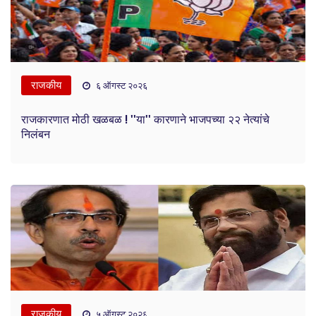
राजकीय
६ ऑगस्ट २०२६
राजकारणात मोठी खळबळ ! ''या'' कारणाने भाजपच्या २२ नेत्यांचे
निलंबन
राजकीय
५ ऑगस्ट २०२६