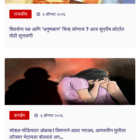
राजकीय
६ ऑगस्ट २०२६
शिवसेना पक्ष आणि 'धनुष्यबाण' चिन्ह कोणाचं ? आज सुप्रीम कोर्टात
मोठी सुनावणी
क्राईम
६ ऑगस्ट २०२६
सोशल मोडियावर ओळख ! विमानाने आला नराधम, अल्पवयीन मुलीला
लॉजवर भेटायला बोलवलं अन...