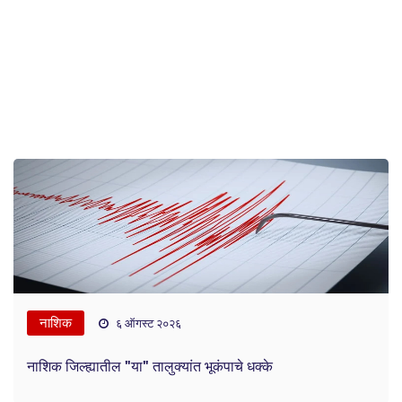
नाशिक
६ ऑगस्ट २०२६
नाशिक जिल्ह्यातील "या" तालुक्यांत भूकंपाचे धक्के