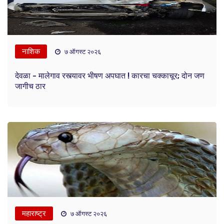
नाशिक
७ ऑगस्ट २०२६
देवळा - मालेगाव रस्त्यावर भीषण अपघात ! कारचा चक्काचूर; दोन जण
जागीच ठार
महाराष्ट्र
७ ऑगस्ट २०२६