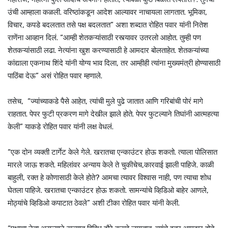
उंची आम्हाला कळली. वरिष्ठांकडून आदेश आल्यावर नाचायला लागतात. भूमिका,
विचार, कपडे बदलतात तसे पक्ष बदलतात” अशा शब्दात रोहित पवार यांनी नितेश
राणेंना आव्हान दिलं. “आम्ही शेतकऱ्यांसाठी रस्त्यावर उतरलो आहोत. तुम्ही पण
शेतकऱ्यांसाठी लढा. नेत्यांना खुश करण्यासाठी हे आमदार बोलताहेत. शेतकऱ्यांच्या
कांद्याला एकनाथ शिंदे यांनी योग्य भाव दिला, तर आम्हीही त्यांना मुख्यमंत्री होण्यासाठी
पाठिंबा देऊ” असं रोहित पवार म्हणाले.
तसेच, “ज्यांच्याकडे पैसे आहेत, त्यांची मुले पुढे जातात आणि गरिबांची पोरं मागे
राहतात. पेपर फुटी प्रकरण मागे देखील झाले होते. पेपर फुटल्याने तिघांनी आत्महत्या
केली” याकडे रोहित पवार यांनी लक्ष वेधलं.
“एक दोन व्यक्ती टार्गेट केले गेले. खरातचा एन्काउंटर होऊ शकतो. त्याला पोलिसात
मारले जाऊ शकते. महिलांवर अन्याय केले ते चुकीचेच,कारवाई झाली पाहिजे. काळी
बाहुली, रक्त हे कोणासाठी केले होते? आमचा त्यावर विश्वास नाही, पण त्याचा शोध
घेतला पाहिजे. खरातचा एन्काउंटर होऊ शकतो. सामन्यांचे व्हिडिओ बाहेर आणले,
मोठ्यांचे व्हिडिओ कपाटात ठेवले” अशी टीका रोहित पवार यांनी केली.