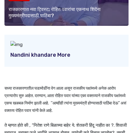
राजकारणात नवा ट्विस्ट; रोहित पवारांचा एकनाथ शिंदेंना
मुख्यमंत्रीपदासाठी पाठिंबा?
Nandini khandare More
सध्या राजकारणातील घडामोडींना वेग आला असून राजकीय पक्षांमध्ये अनेक आरोप
प्रत्यारोप सुरु आहेत. दरम्यान, आता रोहित पवार यांच्या एका वक्तव्याने राजकीय पक्षांमध्ये
एकच खळबळ निर्माण झाली आहे. ''आम्हीही त्यांना मुख्यमंत्री होण्यासाठी पाठिंबा देऊ” असं
वक्तव्य रोहित पवार यांनी केले आहे.
ते म्हणत होते की , “नितेश राणे बिळाच्या बाहेर ये. शेतकरी हिंदू नाहीत का ?. शिवाजी
महाराज, महात्मा फुले आदींचे अपमान होतात, त्यावेळी कुठे बिळात लपतोस?. तुमची