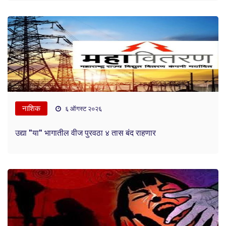
नाशिक
६ ऑगस्ट २०२६
उद्या "या" भागातील वीज पुरवठा ४ तास बंद राहणार