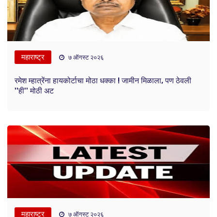
महाराष्ट्र
७ ऑगस्ट २०२६
रमेश म्हात्रेंना हायकोर्टाचा मोठा धक्का ! जामीन मिळाला, पण ठेवली
''ही'' मोठी अट
महाराष्ट्र
७ ऑगस्ट २०२६