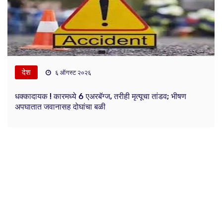
देश
६ ऑगस्ट २०२६
धक्कादायक ! कारमध्ये 6 एअरबॅग्ज, तरीही मृत्यूचा तांडव; भीषण
अपघातात जवानासह दोघांचा बळी