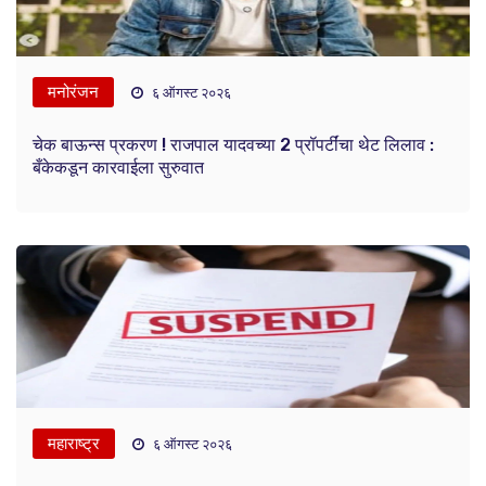
मनोरंजन
६ ऑगस्ट २०२६
चेक बाऊन्स प्रकरण ! राजपाल यादवच्या 2 प्रॉपर्टींचा थेट लिलाव :
बँकेकडून कारवाईला सुरुवात
महाराष्ट्र
६ ऑगस्ट २०२६