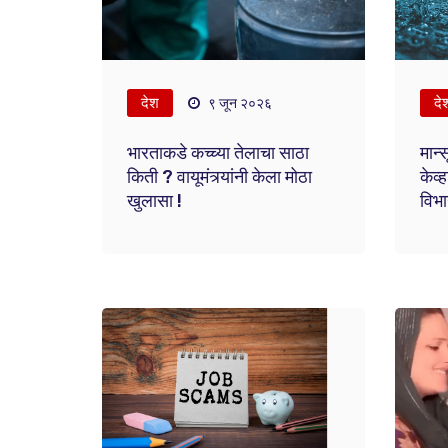
देश
दे
९ जून २०२६
भारताकडे कच्च्या तेलाचा साठा
मान्
किती ? वायूमंत्र्यांनी केला मोठा
केव्
खुलासा !
विभा