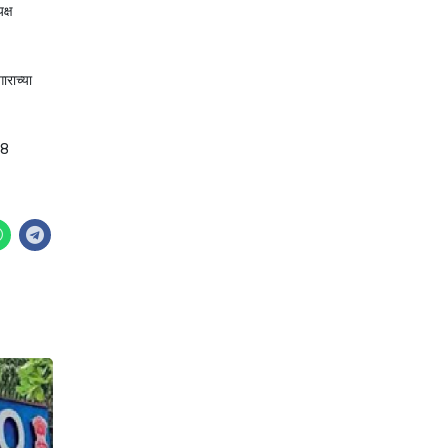
क्ष
ाराच्या
18