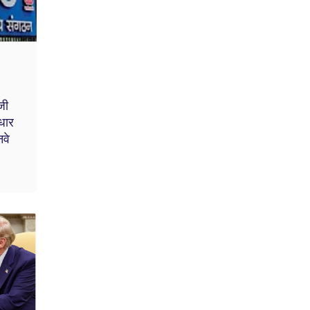
जी
धार
नवे