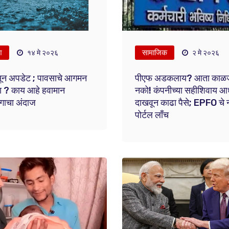
श
सामाजिक
१४ मे २०२६
२ मे २०२६
सून अपडेट ; पावसाचे आगमन
पीएफ अडकलाय? आता काळ
हा ? काय आहे हवामान
नको! कंपनीच्या सहीशिवाय आ
गाचा अंदाज
दाखवून काढा पैसे; EPFO चे 
पोर्टल लाँच