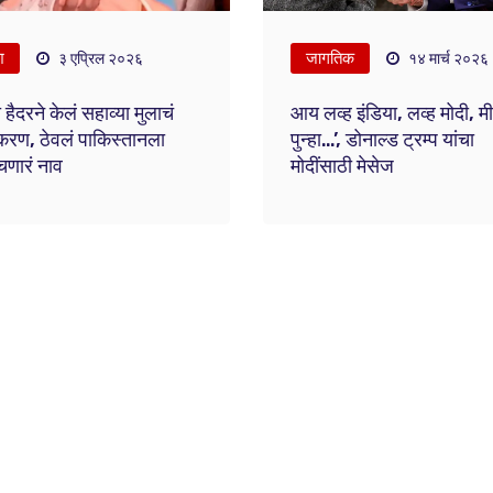
श
जागतिक
३ एप्रिल २०२६
१४ मार्च २०२६
 हैदरने केलं सहाव्या मुलाचं
आय लव्ह इंडिया, लव्ह मोदी, मी
रण, ठेवलं पाकिस्तानला
पुन्हा…’, डोनाल्ड ट्रम्प यांचा
णारं नाव
मोदींसाठी मेसेज