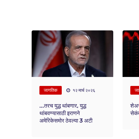
जागतिक
ज
१२ मार्च २०२६
...तरच युद्ध थांबणार, युद्ध
शेअर
थांबवण्यासाठी इराणने
सेकं
अमेरिकेसमोर ठेवल्या 3 अटी