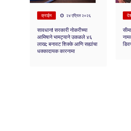
क्राईम
दे
२४ एप्रिल २०२६
सावधान! सरकारी नोकरीच्या
सीमा
आमिषाने भामट्याने उकळले ४६
नामक
लाख; बनावट शिक्के आणि सह्यांचा
डिवच
धक्कादायक कारनामा