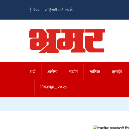
ई-पेपर
जाहिराती साठी संपर्क
अर्थ
आरोग्य
उद्योग
नाशिक
क्राईम
निवडणूक_२०२४