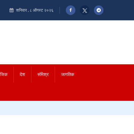
शनिवार , ८ ऑगस्ट २०२६
ाजिक
देश
संमिश्र
जागतिक