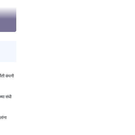
िती कंपनी
्या संधी
लांना