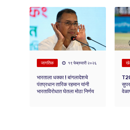
जागतिक
ख
१९ फेब्रुवारी २०२६
भारताला धक्का ! बांगलादेशचे
T20
पंतप्रधान तारिक रहमान यांनी
सुपर
भारताविरोधात घेतला मोठा निर्णय
वेळ