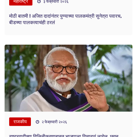
महाराष्ट्र
३ फेब्रुवारी २०२६
मोठी बातमी ! अजित दादांनंतर पुण्याच्या पालकमंत्री सुनेत्रा पवारच,
बीडच्या पालकत्वाचंही ठरलं
राजकीय
२ फेब्रुवारी २०२६
राष्ट्रवादीच्या विलिनीकरणाबाबत भाजपाला विचारावं लागेल, छगन