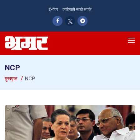
ई-पेपर
जाहिराती साठी संपर्क
NCP
मुखपृष्ठ
NCP