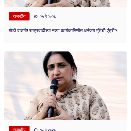
राजकीय
२१ मे २०२६
मोठी बातमी! राष्ट्रवादीच्या नव्या कार्यकारिणीत धनंजय मुंडेंची एंट्री?
राजकीय
१८ मे २०२६