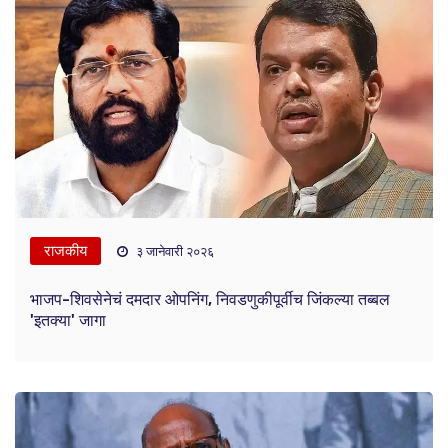
राजकीय
३ जानेवारी २०२६
भाजप-शिवसेनेचं दमदार ओपनिंग, निवडणुकीपूर्वीच जिंकल्या तब्बल
'इतक्या' जागा