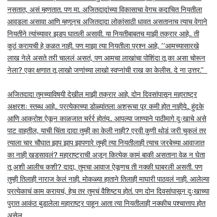
नसतात, असं म्हणतात. पण मा. अजितदादांच्या विकासाचा वेगच कदाचित नियतीला
आवडला असावा आणि म्हणूनच अजितदादा लोकांसाठी धावत असतानाच त्याच वेगाने
नियतीने त्यांच्यावर झडप घातली असावी. या नियतीबाबतच माझी तक्रार आहे.. ती
कुठं करायची हे कळत नाही. पण माझा त्या नियतीला प्रश्न आहे, ‘‘आमच्यासारखे
लाख नेले असते तरी चाललं असतं, पण आमचा लाखांचा पोशिंदा तू का असा चोरून
नेला? एका क्षणात तू लाखो जणांच्या लाखो स्वप्नांची राख का केलीस. दे ना उत्तर.’’
अजितदादा तुमच्याविषयी देखील माझी तक्रार आहे. दोन दिवसांपासून महाराष्ट्र
अक्षरशः स्तब्ध आहे.. प्रत्येकाच्या डोळ्यांतला अश्रूचा पूर कमी होत नाहीये.. हुंदके
आणि आक्रोश ऐकून काळजात चर्रर्र होतंय.. आपल्या जाण्याने पाठीमागे दुःखाचे असे
पाट वाहतील, याची चिंता दादा तुम्ही का केली नाही? एरवी कुणी थोडं जरी चुकलं तर
त्याला चार चौघात झाप झाप झापणारे तुम्ही त्या नियतीलाही त्याच जरबेच्या आवाजात
का नाही खडसावलं? महाराष्ट्राची अजून कित्येक कामं बाकी असताना वेळ न घेता
तू अशी आलीच कशी? दादा, तुमचा आवाज ऐकूणच ती नक्की घाबरली असती. पण
तुम्ही तिलाही नाराज केलं नाही. मोकळ्या हाताने तिलाही माघारी पाठवलं नाही. आलेल्या
प्रत्येकाचं काम करायचं, हेच तर तुमचं वैशिष्टय होतं. पण दोन दिवसांपासून दुःखाच्या
पुरात आकंठ बुडालेला महाराष्ट्र पाहून आता त्या नियतीलाही नक्कीच पश्चात्ताप होत
असेल.