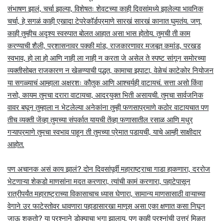
संभाषण झालं, चर्चा झाल्या, विशेषतः शेवटच्या काही दिवसांमध्ये झालेल्या भावनिक
चर्चा, हे सगळं काही एखादा टेपरेकॉर्डप्रमाणे सारखं सारखं कानात घुमतंय. जणू
काही तुम्हीच अदृश्य स्वरुपात बोलत आहात असा भास होतोय. तुमची ती काम
करण्याची शैली, प्रशासनावर पक्की मांड, राजकारणावर मजबूत कमांड, परखड
स्वभाव, हो ला हो आणि नाही ला नाही न करता जे असेल ते स्पष्ट सांगून समोरच्या
व्यक्तीसोबत राजकारण न खेळण्याची पद्धत, कामाचा झपाटा, वेळेचं काटेकोर नियोजन
या सगळ्याचं आम्हाला अक्षरशः कौतुक आणि आश्चर्यही वाटायचं. सत्ता असो किंवा
नसो, कायम तुमचा दरारा वाटायचा, आदरयुक्त भिती असायची. तुमचा सार्वजनिक
वावर बघून तुम्हाला न भेटलेल्या अनेकांना तुम्ही फणसाप्रमाणे कठोर वाटायचात पण
तीच व्यक्ती जेंव्हा तुमच्या संपर्कात यायची तेंव्हा फणासातील रसाळ आणि मधुर
गऱ्याप्रमाणे तुमचा स्वभाव पाहून ती तुमच्या प्रेमात पडायची, याचे आम्ही साक्षीदार
आहोत.
पण अचानक असं काय झालं? दोन दिवसांपूर्वी महाराष्ट्राचा गाडा हाकणारा, दररोज
भेटणाऱ्या शेकडो माणसांना मदत करणारा, त्यांची कामं करणारा, पहाटेपासून
रात्रीपर्यंत महाराष्ट्राच्या विकासाचाच ध्यास घेणारा, सामान्य माणसासाठी वाऱ्याच्या
वेगाने उर फाटेस्तोवर धावणारा पहाडासारखा माणूस असा एका क्षणात कसा निघून
जाऊ शकतो? या प्रश्नाने डोक्याचा भुगा झालाय. पण काही प्रश्नांची उत्तरं मिळत