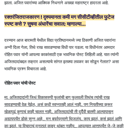
झाला. अजित पवारांच्या आक्मिक निधनाने अख्खा महाराष्ट्र हादरला आहे.
रक्तरंजितराजकारण ! दृश्यमानता कमी मग सीसीटीव्हीतील फुटेज
स्पष्ट कसे ? सुषमा अंधारेंचा सवाल; म्हणाल्या...
दरम्यान आज बारामती येथील विद्या प्रतिष्ठानमध्ये ज्या ठिकाणी अजित पवारांना
अग्नी दिला गेला, तिथे राख सावडण्याचा विधी पार पडला. या विधीनंतर आमदार
रोहित पवार यांनी आपल्या काकांसाठी एक भावनिक पोस्ट लिहिली आहे. यात त्यांनी
अजितदादांबद्दल तक्रार असल्याचे सांगत इतक्या लवकर का सोडून गेलात? असा
भावनिक प्रश्न विचारला आहे.
रोहित पवार यांची पोस्ट
मा. अजितदादांनी जिथं विकासरुपी फुलांची बाग फुलवली तिथंच त्यांची राख
सावडण्याची वेळ येईल, असं कधी स्वप्नातही आलं नाही.. पण नियतीच्या क्रूर
खेळापुढं कुणाचं काही चालत नाही.. अजितदादांची ती दुर्दैवी बातमी आल्यापासून
अद्यापपर्यंत डोकं सुन्न आहे… मन बर्फाप्रमाणे थिजलंय.. काय झालं, कसं झालं आणि
का झालं, या विचाराचं मनातलं काहूर थांबत नाहीय… आपल्यात आत्तापर्यंत जे-जे काही