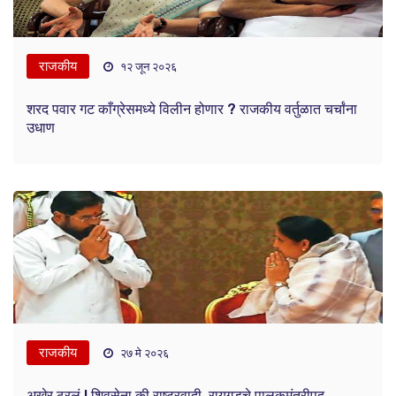
राजकीय
१२ जून २०२६
शरद पवार गट काँग्रेसमध्ये विलीन होणार ? राजकीय वर्तुळात चर्चांना
उधाण
राजकीय
२७ मे २०२६
अखेर ठरलं ! शिवसेना की राष्ट्रवादी, रायगडचे पालकमंत्रीपद