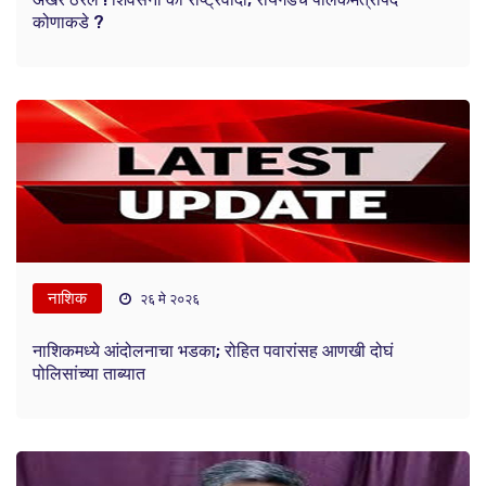
कोणाकडे ?
नाशिक
२६ मे २०२६
नाशिकमध्ये आंदोलनाचा भडका; रोहित पवारांसह आणखी दोघं
पोलिसांच्या ताब्यात