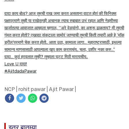
दादा काय बोलू? आज तुमची राख जमा करत असताना वाटत होतं की फिनिक्स
पक्षाप्रमाणे तुम्ही या राखेतूनही अचानक त्याच रुबाबात उभं रहाल आणि नेहमीच्या
खर्जातल्या आवाजात आम्हाला म्हणाल, ‘‘अरे वेड्यांनो, का अश्रू ढाळताय? मी तुमची
गंमत करत होतो? एखाद्या संकटाला सामोरं जाण्याची तुमची किती तयारी आहे हे ‘मॉक
ड्रील’प्रमाणे चेक करत होतो.. आता उठा, कामाला लागा… महाराष्ट्रासाठी, इथल्या
सामान्य माणसासाठी आपल्याला खूप काम करायचंय.. चला, उशीर नका करु…’’
दादा… कुठं हरवलात तुम्ही? तुम्हाला घट्ट मिठी मारायचीय..
Love U दादा!
#AjitdadaPawar
NCP
|
rohit pawar
|
Ajit Pawar
|
इतर बातम्या