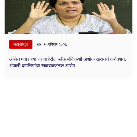
महाराष्ट्र
१५ एप्रिल २०२६
अजित पवारांच्या घराबाहेरील ब्लॅक मॅजिकशी अशोक खरातचं कनेक्शन,
अंजली दमानियांचा खळबळजनक आरोप