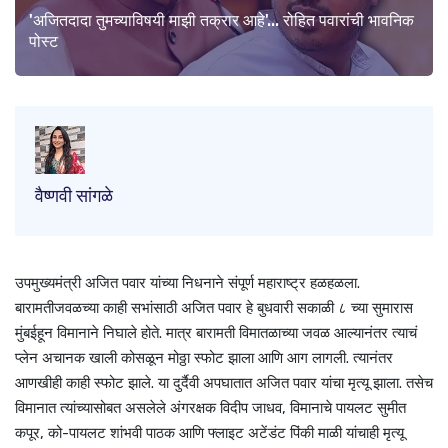
'अजितदादा तुमच्याविषयी माझी तक्रार आहे'... रोहित पवारांची भावनिक
पोस्ट
वैष्णवी सांगळे
उपमुख्यमंत्री अजित पवार यांच्या निधनाने संपूर्ण महाराष्ट्र हळहळला.
बारामतीजवळच्या काही सभांसाठी अजित पवार हे बुधवारी सकाळी ८ च्या सुमारास
मुंबईहून विमानाने निघाले होते. मात्र बारामती विमातळाच्या जवळ आल्यानंतर त्याचं
प्लेन अचानक खाली कोसळून मोठ्ठा स्फोट झाला आणि आग लागली. त्यानंतर
आणखीही काही स्फोट झाले. या दुर्दैवी अपघातात अजित पवार यांचा मृत्यू झाला. तसेच
विमानात त्यांच्यासोबत असलेले अंगरक्षक विदीप जाधव, विमानाचे पायलट सुमीत
कपूर, को-पायलट शांभवी पाठक आणि फ्लाइट अटेंडंट पिंकी माळी यांचाही मृत्यू