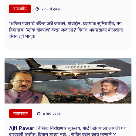
राजकीय
२४ मार्च २०२६
‘अजित पवारांचे जॅकेट अर्धे जळाले, मोबाईल, घड्याळ सुस्थितीत; मग
विमानाचा ‘ब्लॅक बॉक्सच’ कसा जळाला? विमान अपघातावर बोलताना
चेतन तुपे भावुक
महाराष्ट्र
४ मार्च २०२६
Ajit Pawar : बेसिक निरीक्षणच चुकलंय, गोळी डोक्याला लागली पण
दाखवली छातीत; विमान डाव्या नव्हे... रोहित पवार काय म्हणाले ?