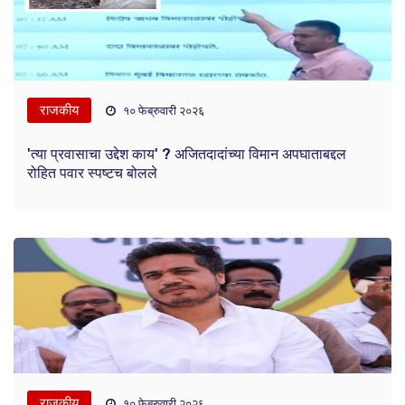
राजकीय
१० फेब्रुवारी २०२६
'त्या प्रवासाचा उद्देश काय' ? अजितदादांच्या विमान अपघाताबद्दल
रोहित पवार स्पष्टच बोलले
राजकीय
१० फेब्रुवारी २०२६