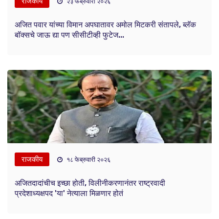
राजकीय
२३ फेब्रुवारी २०२६
अजित पवार यांच्या विमान अपघातावर अमोल मिटकरी संतापले, ब्लॅक
बॉक्सचे जाऊ द्या पण सीसीटीव्ही फुटेज...
राजकीय
१८ फेब्रुवारी २०२६
अजितदादांचीच इच्छा होती, विलीनीकरणानंतर राष्ट्रवादी
प्रदेशाध्यक्षपद 'या' नेत्याला मिळणार होतं