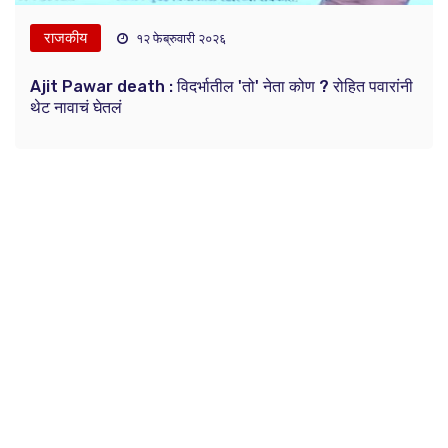
राजकीय
१२ फेब्रुवारी २०२६
Ajit Pawar death : विदर्भातील 'तो' नेता कोण ? रोहित पवारांनी
थेट नावाचं घेतलं