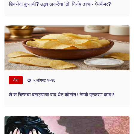
शिवसेना कुणाची? उद्धव ठाकरेंचा 'तो' निर्णय ठरणार गेमचेंजर?
देश
५ ऑगस्ट २०२६
ले’स चिप्सचा बटाट्याचा वाद थेट कोर्टात ! नेमकं प्रकरण काय?