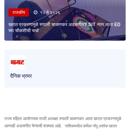
राजकीय
१२ मे २०२६
खरात प्रकरणामुळे रुपाली चाकणकर अडचणीत? SIT नंतर आता ED
च्या चौकशीची चर्चा
दैनिक भ्रमर
राज्य महिला आयोगाच्या माजी अध्यक्षा रुपाली चाकणकर आता खरात प्रकरणामुळे
आणखी अडचणीत येण्याची शक्यता आहे.
नाशिकमधील कथित भोंदू अशोक खरात