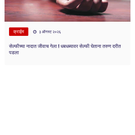
क्राईम
३ ऑगस्ट २०२६
सेल्फीच्या नादात जीवाच गेला ! धबधब्यावर सेल्फी घेताना तरुण दरीत
पडला