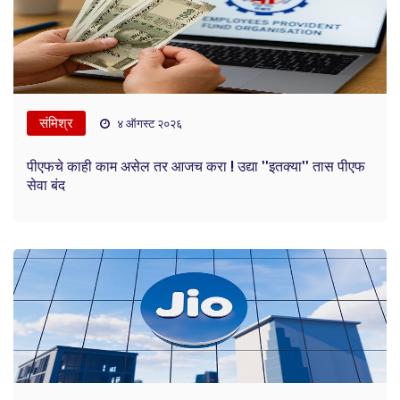
संमिश्र
४ ऑगस्ट २०२६
पीएफचे काही काम असेल तर आजच करा ! उद्या ''इतक्या'' तास पीएफ
सेवा बंद