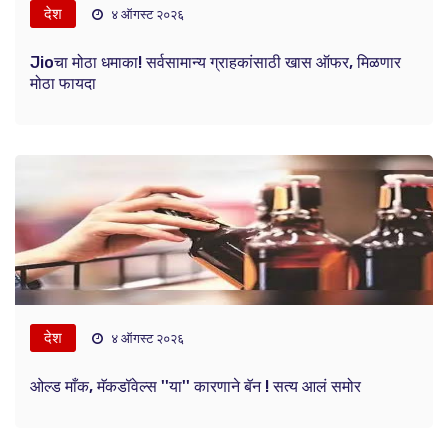
देश
४ ऑगस्ट २०२६
Jioचा मोठा धमाका! सर्वसामान्य ग्राहकांसाठी खास ऑफर, मिळणार
मोठा फायदा
देश
४ ऑगस्ट २०२६
ओल्ड माँक, मॅकडॉवेल्स ''या'' कारणाने बॅन ! सत्य आलं समोर