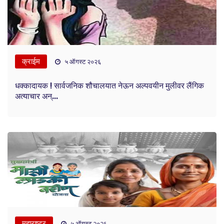
क्राईम
५ ऑगस्ट २०२६
धक्कादायक ! सार्वजनिक शौचालयात नेऊन अल्पवयीन मुलीवर लैंगिक
अत्याचार अन्...
महाराष्ट्र
५ ऑगस्ट २०२६