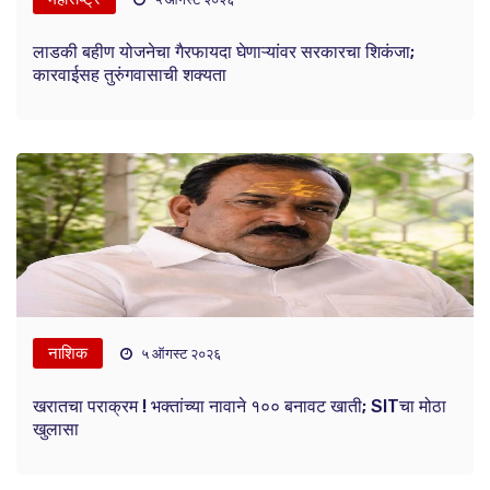
लाडकी बहीण योजनेचा गैरफायदा घेणाऱ्यांवर सरकारचा शिकंजा;
कारवाईसह तुरुंगवासाची शक्यता
नाशिक
५ ऑगस्ट २०२६
खरातचा पराक्रम ! भक्तांच्या नावाने १०० बनावट खाती; SITचा मोठा
खुलासा