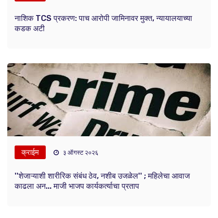
नाशिक TCS प्रकरण: पाच आरोपी जामिनावर मुक्त, न्यायालयाच्या
कडक अटी
क्राईम
३ ऑगस्ट २०२६
''शेजाऱ्याशी शारीरिक संबंध ठेव, नशीब उजळेल'' ; महिलेचा आवाज
काढला अन... माजी भाजप कार्यकर्त्याचा प्रताप