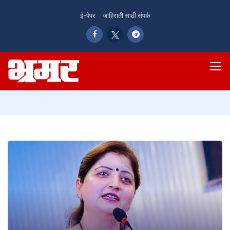
ई-पेपर
जाहिराती साठी संपर्क