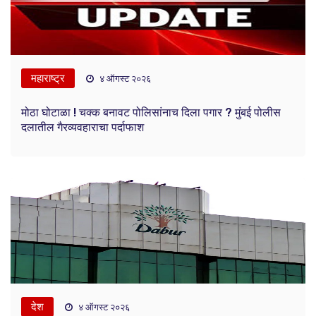
महाराष्ट्र
४ ऑगस्ट २०२६
मोठा घोटाळा ! चक्क बनावट पोलिसांनाच दिला पगार ? मुंबई पोलीस
दलातील गैरव्यवहाराचा पर्दाफाश
देश
४ ऑगस्ट २०२६