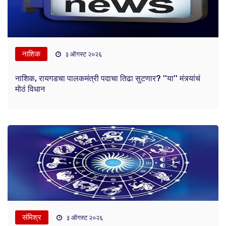
नाशिक
३ ऑगस्ट २०२६
नाशिक, रायगडचा पालकमंत्री पदाचा तिढा सुटणार? ''या'' मंत्र्यांचं
मोठं विधान
संमिश्र
३ ऑगस्ट २०२६