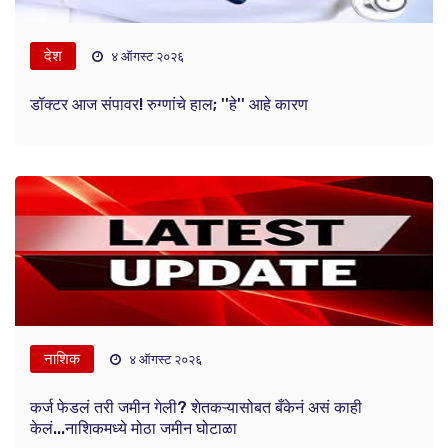
देश
४ ऑगस्ट २०२६
डॉक्टर आज संपावर! रुग्णांचे हाल; ''हे'' आहे कारण
नाशिक
४ ऑगस्ट २०२६
कर्ज फेडलं तरी जमीन गेली? शेतकऱ्यासोबत बँकेनं असं काही
केलं...नाशिकमध्ये मोठा जमीन घोटाळा