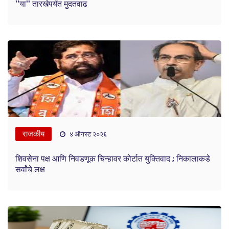
''या'' तारखेपर्यंत मुदतवाढ
राजकीय
४ ऑगस्ट २०२६
शिवसेना पक्ष आणि निवडणूक चिन्हावर कोर्टात युक्तिवाद ; निकालाकडे
सर्वांचे लक्ष