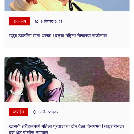
राजकीय
३ ऑगस्ट २०२६
उद्धव ठाकरेंना मोठा धक्का ! बड्या महिला नेत्याच्या राजीनामा
क्राईम
३ ऑगस्ट २०२६
खासगी ट्रॅव्हलमध्ये महिला प्रवाशाचा दोन वेळा विनयभंग ! तक्रारीनंतर
बस थेट पोलीस ठाण्यात