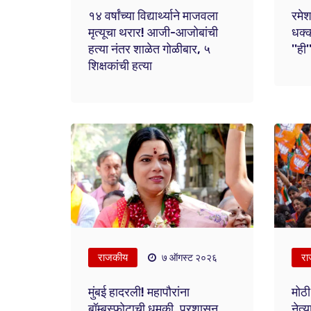
१४ वर्षांच्या विद्यार्थ्याने माजवला
रमेश 
मृत्यूचा थरार! आजी-आजोबांची
धक्क
हत्या नंतर शाळेत गोळीबार, ५
''ही
शिक्षकांची हत्या
राजकीय
रा
७ ऑगस्ट २०२६
मुंबई हादरली! महापौरांना
मोठी
बॉम्बस्फोटाची धमकी, प्रशासन
नेत्