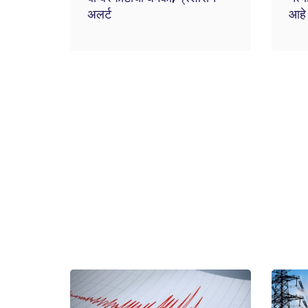
अलर्ट
आहे