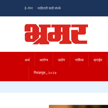
ई-पेपर
जाहिराती साठी संपर्क
अर्थ
आरोग्य
उद्योग
नाशिक
क्राईम
निवडणूक_२०२४