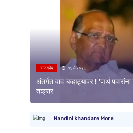
राजकीय
१६ मे २०२६
अंतर्गत वाद चव्हाट्यावर ! 'पार्थ पवारांना
तक्रार
Nandini khandare More