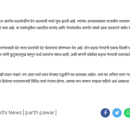
धील अंतर्गत घडामोडींना वेग आल्याची चर्चा सुरू झाली आहे. त्यांच्या अपघाताबाबत राजकीय स्तराव
जात आहे. या पार्श्वभूमीवर पक्षातील मतभेद आणि नेत्यांमधील अंतर्गत संघर्ष आता उघडपणे समोर 
र करण्यासाठी थेट शरद पवारांची भेट घेतल्याचं सांगण्यात येत आहे. दोन बड्या नेत्यांनी एकाच दिवशी
 यांनी कुटुंबप्रमुख म्हणून पार्थ पवारांना समज द्यावी, अशी मागणी संबंधित बड्या नेत्याची पवारांक
ी घडत नव्हतं. पण आता पार्थ पवार वेगळ्या पद्धतीने पक्ष हाताळत आहेत, असं मत अजित पवार गट
गाला दिलेल्या पत्रावरूनही विविध चर्चा रंगल्या होत्या. आमचा मान सन्मान राखला पाहिजे असं आम्हाला
athi News
|
parth pawar
|