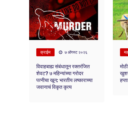
क्राईम
महा
७ ऑगस्ट २०२६
विवाहबाह्य संबंधातून रक्तरंजित
मोठी
शेवट? ७ महिन्यांच्या गरोदर
खुश
पत्नीचा खून; भारतीय लष्काराच्या
हप्
जवानाचं विकृत कृत्य