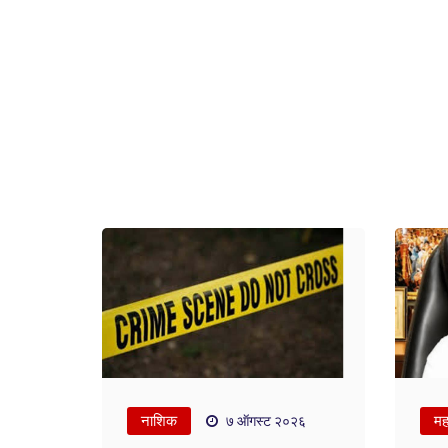
नाशिक
महा
७ ऑगस्ट २०२६