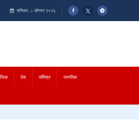
शनिवार , ८ ऑगस्ट २०२६
ाजिक
देश
संमिश्र
जागतिक