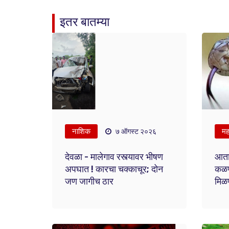
इतर बातम्या
नाशिक
महा
७ ऑगस्ट २०२६
देवळा - मालेगाव रस्त्यावर भीषण
आता
अपघात ! कारचा चक्काचूर; दोन
कळणा
जण जागीच ठार
मिळण