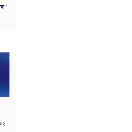
या''
ंवर