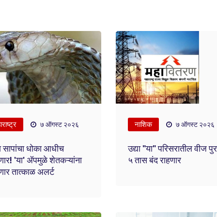
राष्ट्र
नाशिक
७ ऑगस्ट २०२६
७ ऑगस्ट २०२६
 सापांचा धोका आधीच
उद्या "या" परिसरातील वीज पु
र! 'या' अ‍ॅपमुळे शेतकऱ्यांना
५ तास बंद राहणार
ार तात्काळ अलर्ट