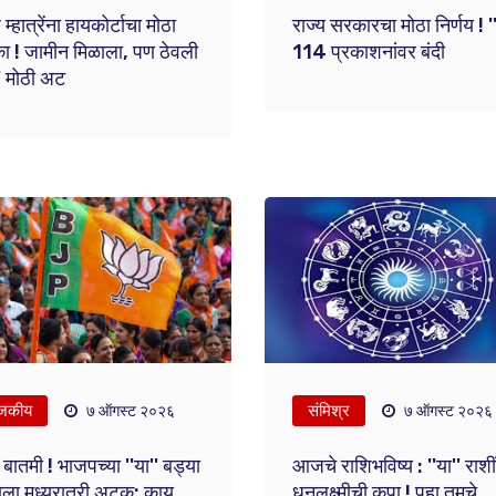
म्हात्रेंना हायकोर्टाचा मोठा
राज्य सरकारचा मोठा निर्णय ! ''
ा ! जामीन मिळाला, पण ठेवली
114 प्रकाशनांवर बंदी
'' मोठी अट
जकीय
संमिश्र
७ ऑगस्ट २०२६
७ ऑगस्ट २०२६
 बातमी ! भाजपच्या ''या'' बड्या
आजचे राशिभविष्य : ''या'' राशी
याला मध्यरात्री अटक; काय
धनलक्ष्मीची कृपा ! पहा तुमचे