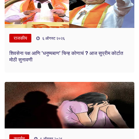
राजकीय
६ ऑगस्ट २०२६
शिवसेना पक्ष आणि 'धनुष्यबाण' चिन्ह कोणाचं ? आज सुप्रीम कोर्टात
मोठी सुनावणी
क्राईम
६ ऑगस्ट २०२६