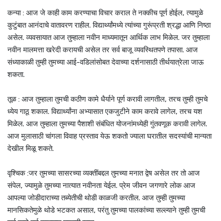
कन्या : आज जे काही काम करण्याचा विचार कराल ते नक्कीच पूर्ण होईल, त्यामुळे
कुटुंबात आनंदाचे वातावरण राहील. विद्यार्थ्यांमध्ये त्यांच्या गुरूंप्रती श्रद्धा आणि निष्ठा
असेल. व्यवसायात आज तुम्हाला नवीन माध्यमातून आर्थिक लाभ मिळेल. जर तुम्हाला
नवीन मालमत्ता खरेदी करायची असेल तर सर्व बाजू व्यवस्थितपणे तपासा. आज
संध्याकाळी तुम्ही तुमच्या आई-वडिलांसोबत देवाच्या दर्शनासाठी तीर्थयात्रेला जाऊ
शकता.
तूळ : आज तुम्हाला तुमची कठीण कामे धैर्याने पूर्ण करावी लागतील, तरच तुम्ही तुमचे
ध्येय गाठू शकाल. विद्यार्थ्यांना अभ्यासात एकजुटीने काम करावे लागेल, तरच यश
मिळेल. आज तुम्हाला तुमच्या पैशाशी संबंधित योजनांमध्येही गुंतवणूक करावी लागेल.
आज मुलासाठी चांगला विवाह प्रस्ताव येऊ शकतो ज्याला घरातील सदस्यांची मान्यता
देखील मिळू शकते.
वृश्चिक :जर तुमच्या सासरच्या व्यक्तींबद्दल तुमच्या मनात द्वेष असेल तर तो आज
संपेल, ज्यामुळे तुमच्या नात्यात नवीनता येईल. प्रेम जीवन जगणारे लोक आज
आपल्या जोडीदाराच्या तब्येतीची थोडी काळजी करतील. आज तुम्ही तुमच्या
मानसिकतेमुळे थोडे भटकत असाल, परंतु तुमच्या पालकांच्या सल्ल्याने तुम्ही तुमची