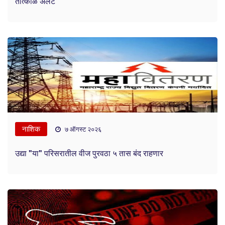
तात्काळ अलर्ट
नाशिक
७ ऑगस्ट २०२६
उद्या "या" परिसरातील वीज पुरवठा ५ तास बंद राहणार