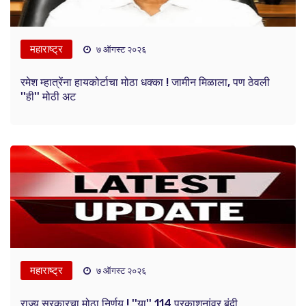
महाराष्ट्र
७ ऑगस्ट २०२६
रमेश म्हात्रेंना हायकोर्टाचा मोठा धक्का ! जामीन मिळाला, पण ठेवली
''ही'' मोठी अट
महाराष्ट्र
७ ऑगस्ट २०२६
राज्य सरकारचा मोठा निर्णय ! ''या'' 114 प्रकाशनांवर बंदी