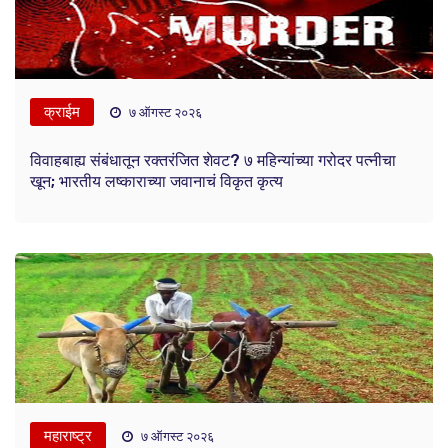
क्राईम
७ ऑगस्ट २०२६
विवाहबाह्य संबंधातून रक्तरंजित शेवट? ७ महिन्यांच्या गरोदर पत्नीचा
खून; भारतीय लष्काराच्या जवानाचं विकृत कृत्य
महाराष्ट्र
७ ऑगस्ट २०२६