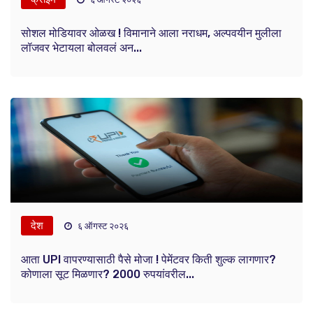
सोशल मोडियावर ओळख ! विमानाने आला नराधम, अल्पवयीन मुलीला
लॉजवर भेटायला बोलवलं अन...
देश
६ ऑगस्ट २०२६
आता UPI वापरण्यासाठी पैसे मोजा ! पेमेंटवर किती शुल्क लागणार?
कोणाला सूट मिळणार? 2000 रुपयांवरील...