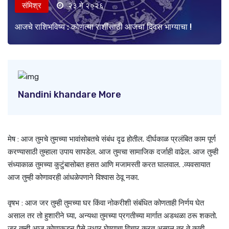
संमिश्र
२३ मे २०२६
आजचे राशिभविष्य : कोणत्या राशींसाठी आजचा दिवस भाग्याचा !
Nandini khandare More
मेष : आज तुमचे तुमच्या भावांसोबतचे संबंध दृढ होतील. दीर्घकाळ प्रलंबित काम पूर्ण
करण्यासाठी तुम्हाला उपाय सापडेल. आज तुमचा सामाजिक दर्जाही वाढेल. आज तुम्ही
संध्याकाळ तुमच्या कुटुंबासोबत हसत आणि मजामस्ती करत घालवाल. .व्यवसायात
आज तुम्ही कोणावरही आंधळेपणाने विश्वास ठेवू नका.
वृषभ : आज जर तुम्ही तुमच्या घर किंवा नोकरीशी संबंधित कोणताही निर्णय घेत
असाल तर तो हुशारीने घ्या, अन्यथा तुमच्या प्रगतीच्या मार्गात अडथळा ठरू शकतो.
जर तुम्ही आज कोणाकडून पैसे उधार घेण्याचा विचार करत असाल तर ते काही