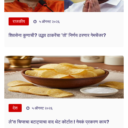
राजकीय
५ ऑगस्ट २०२६
शिवसेना कुणाची? उद्धव ठाकरेंचा 'तो' निर्णय ठरणार गेमचेंजर?
देश
५ ऑगस्ट २०२६
ले’स चिप्सचा बटाट्याचा वाद थेट कोर्टात ! नेमकं प्रकरण काय?