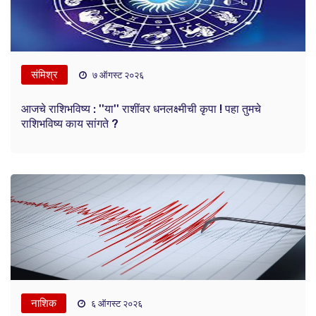
संमिश्र
७ ऑगस्ट २०२६
आजचे राशिभविष्य : ''या'' राशींवर धनलक्ष्मीची कृपा ! पहा तुमचे
राशिभविष्य काय सांगते ?
नाशिक
६ ऑगस्ट २०२६