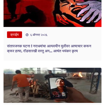
क्राईम
६ ऑगस्ट २०२६
संतापजनक घटना ! नराधमांचा अल्पवयीन मुलीवर अत्याचार करून
क्रूर हत्या, रॉडसारखी वस्तु अन... अत्यंत भयंकर कृत्य