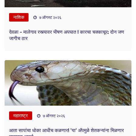
नाशिक
७ ऑगस्ट २०२६
देवळा - मालेगाव रस्त्यावर भीषण अपघात ! कारचा चक्काचूर; दोन जण
जागीच ठार
महाराष्ट्र
७ ऑगस्ट २०२६
आता सापांचा धोका आधीच कळणार! 'या' अ‍ॅपमुळे शेतकऱ्यांना मिळणार