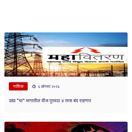
नाशिक
६ ऑगस्ट २०२६
उद्या "या" भागातील वीज पुरवठा ४ तास बंद राहणार