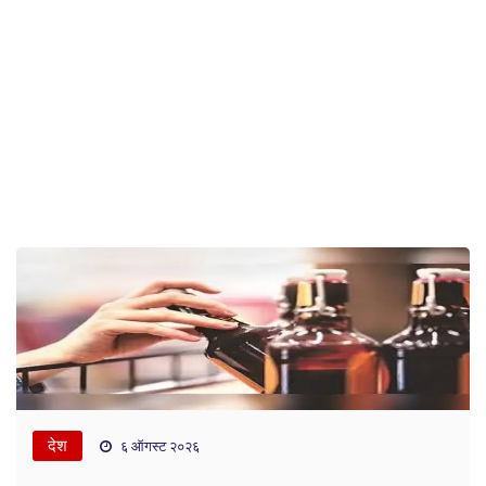
देश
६ ऑगस्ट २०२६