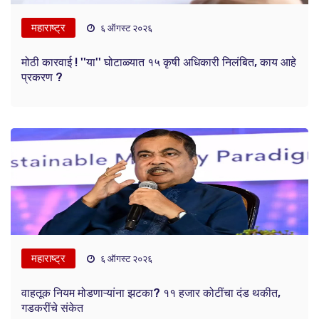
महाराष्ट्र
६ ऑगस्ट २०२६
मोठी कारवाई ! ''या'' घोटाळ्यात १५ कृषी अधिकारी निलंबित, काय आहे
प्रकरण ?
महाराष्ट्र
६ ऑगस्ट २०२६
वाहतूक नियम मोडणाऱ्यांना झटका? ११ हजार कोटींचा दंड थकीत,
गडकरींचे संकेत