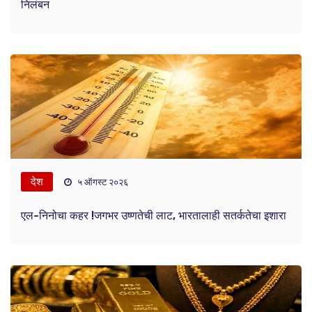
निलंबन
देश
५ ऑगस्ट २०२६
एल-निनोचा कहर !जगभर उष्णतेची लाट, भारतालाही सतर्कतेचा इशारा