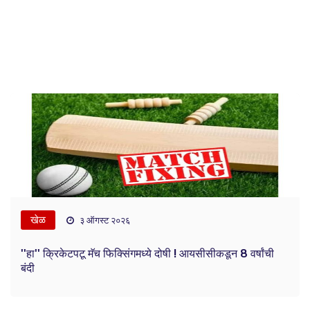
खेळ
३ ऑगस्ट २०२६
''हा'' क्रिकेटपटू मॅच फिक्सिंगमध्ये दोषी ! आयसीसीकडून 8 वर्षांची
बंदी