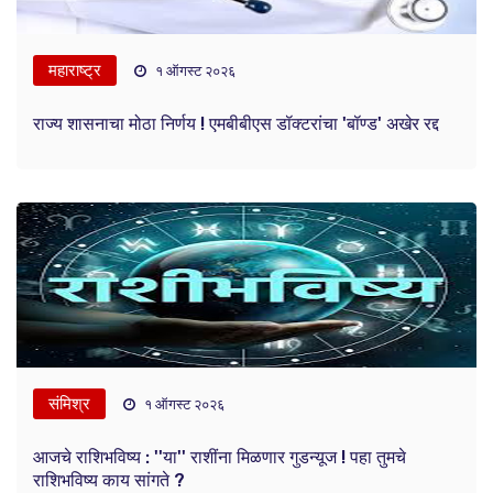
महाराष्ट्र
१ ऑगस्ट २०२६
राज्य शासनाचा मोठा निर्णय ! एमबीबीएस डॉक्टरांचा 'बॉण्ड' अखेर रद्द
संमिश्र
१ ऑगस्ट २०२६
आजचे राशिभविष्य : ''या'' राशींना मिळणार गुडन्यूज ! पहा तुमचे
राशिभविष्य काय सांगते ?