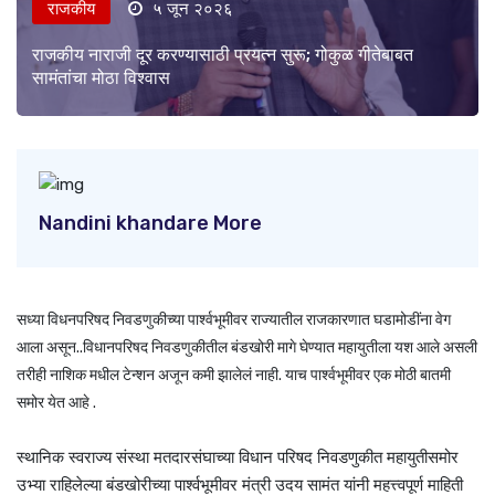
राजकीय
५ जून २०२६
राजकीय नाराजी दूर करण्यासाठी प्रयत्न सुरू; गोकुळ गीतेबाबत
सामंतांचा मोठा विश्वास
Nandini khandare More
सध्या विधनपरिषद निवडणुकीच्या पार्श्वभूमीवर राज्यातील राजकारणात घडामोडींना वेग
आला असून..विधानपरिषद निवडणुकीतील बंडखोरी मागे घेण्यात महायुतीला यश आले असली
तरीही नाशिक मधील टेन्शन अजून कमी झालेलं नाही. याच पार्श्वभूमीवर एक मोठी बातमी
समोर येत आहे .
स्थानिक स्वराज्य संस्था मतदारसंघाच्या विधान परिषद निवडणुकीत महायुतीसमोर
उभ्या राहिलेल्या बंडखोरीच्या पार्श्वभूमीवर मंत्री उदय सामंत यांनी महत्त्वपूर्ण माहिती