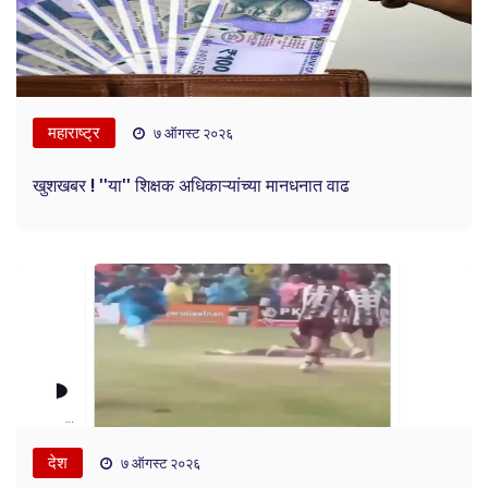
महाराष्ट्र
७ ऑगस्ट २०२६
खुशखबर ! ''या'' शिक्षक अधिकाऱ्यांच्या मानधनात वाढ
देश
७ ऑगस्ट २०२६