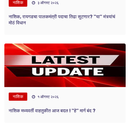
नाशिक
३ ऑगस्ट २०२६
नाशिक, रायगडचा पालकमंत्री पदाचा तिढा सुटणार? ''या'' मंत्र्यांचं
मोठं विधान
नाशिक
१ ऑगस्ट २०२६
नाशिक मध्यवर्ती वाहतुकीत आज बदल ! ''हे'' मार्ग बंद ?