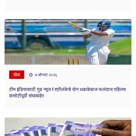
खेळ
७ ऑगस्ट २०२६
टीम इंडियासाठी गुड न्यूज ! श्रीलंकेचे दोन धडाकेबाज फलंदाज पहिल्या
कसोटीपूर्वी संघाबाहेर