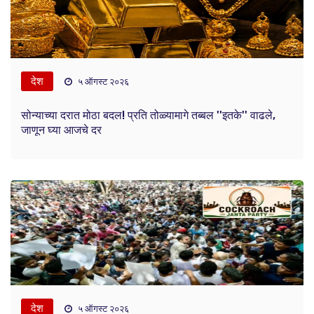
देश
५ ऑगस्ट २०२६
सोन्याच्या दरात मोठा बदल! प्रति तोळ्यामागे तब्बल ''इतके'' वाढले,
जाणून घ्या आजचे दर
देश
५ ऑगस्ट २०२६