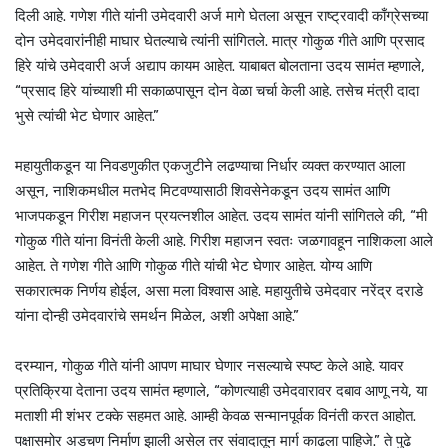
दिली आहे. गणेश गीते यांनी उमेदवारी अर्ज मागे घेतला असून राष्ट्रवादी काँग्रेसच्या
दोन उमेदवारांनीही माघार घेतल्याचे त्यांनी सांगितले. मात्र गोकुळ गीते आणि प्रसाद
हिरे यांचे उमेदवारी अर्ज अद्याप कायम आहेत. याबाबत बोलताना उदय सामंत म्हणाले,
“प्रसाद हिरे यांच्याशी मी सकाळपासून दोन वेळा चर्चा केली आहे. तसेच मंत्री दादा
भुसे त्यांची भेट घेणार आहेत.”
महायुतीकडून या निवडणुकीत एकजुटीने लढण्याचा निर्धार व्यक्त करण्यात आला
असून, नाशिकमधील मतभेद मिटवण्यासाठी शिवसेनेकडून उदय सामंत आणि
भाजपकडून गिरीश महाजन प्रयत्नशील आहेत. उदय सामंत यांनी सांगितले की, “मी
गोकुळ गीते यांना विनंती केली आहे. गिरीश महाजन स्वतः जळगावहून नाशिकला आले
आहेत. ते गणेश गीते आणि गोकुळ गीते यांची भेट घेणार आहेत. योग्य आणि
सकारात्मक निर्णय होईल, असा मला विश्वास आहे. महायुतीचे उमेदवार नरेंद्र दराडे
यांना दोन्ही उमेदवारांचे समर्थन मिळेल, अशी अपेक्षा आहे.”
दरम्यान, गोकुळ गीते यांनी आपण माघार घेणार नसल्याचे स्पष्ट केले आहे. यावर
प्रतिक्रिया देताना उदय सामंत म्हणाले, “कोणत्याही उमेदवारावर दबाव आणू नये, या
मताशी मी शंभर टक्के सहमत आहे. आम्ही केवळ सन्मानपूर्वक विनंती करत आहोत.
पक्षासमोर अडचण निर्माण झाली असेल तर संवादातून मार्ग काढला पाहिजे.” ते पुढे