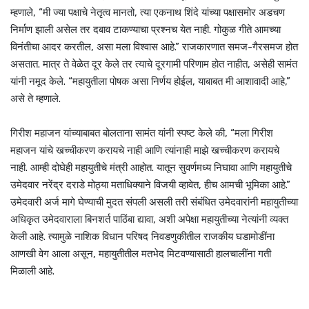
म्हणाले, “मी ज्या पक्षाचे नेतृत्व मानतो, त्या एकनाथ शिंदे यांच्या पक्षासमोर अडचण
निर्माण झाली असेल तर दबाव टाकण्याचा प्रश्नच येत नाही. गोकुळ गीते आमच्या
विनंतीचा आदर करतील, असा मला विश्वास आहे.” राजकारणात समज-गैरसमज होत
असतात. मात्र ते वेळेत दूर केले तर त्याचे दूरगामी परिणाम होत नाहीत, असेही सामंत
यांनी नमूद केले. “महायुतीला पोषक असा निर्णय होईल, याबाबत मी आशावादी आहे,”
असे ते म्हणाले.
गिरीश महाजन यांच्याबाबत बोलताना सामंत यांनी स्पष्ट केले की, “मला गिरीश
महाजन यांचे खच्चीकरण करायचे नाही आणि त्यांनाही माझे खच्चीकरण करायचे
नाही. आम्ही दोघेही महायुतीचे मंत्री आहोत. यातून सुवर्णमध्य निघावा आणि महायुतीचे
उमेदवार नरेंद्र दराडे मोठ्या मताधिक्याने विजयी व्हावेत, हीच आमची भूमिका आहे.”
उमेदवारी अर्ज मागे घेण्याची मुदत संपली असली तरी संबंधित उमेदवारांनी महायुतीच्या
अधिकृत उमेदवाराला बिनशर्त पाठिंबा द्यावा, अशी अपेक्षा महायुतीच्या नेत्यांनी व्यक्त
केली आहे. त्यामुळे नाशिक विधान परिषद निवडणुकीतील राजकीय घडामोडींना
आणखी वेग आला असून, महायुतीतील मतभेद मिटवण्यासाठी हालचालींना गती
मिळाली आहे.