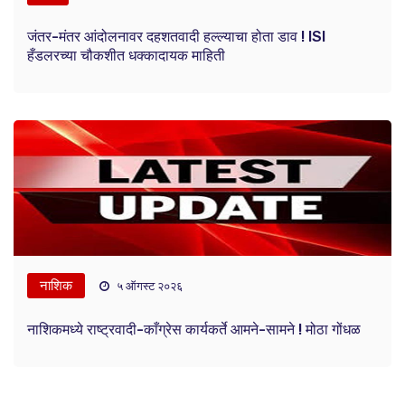
जंतर-मंतर आंदोलनावर दहशतवादी हल्ल्याचा होता डाव ! ISI
हँडलरच्या चौकशीत धक्कादायक माहिती
नाशिक
५ ऑगस्ट २०२६
नाशिकमध्ये राष्ट्रवादी-काँग्रेस कार्यकर्ते आमने-सामने ! मोठा गोंधळ