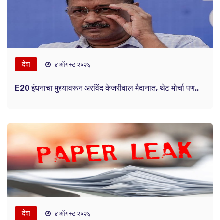
देश
४ ऑगस्ट २०२६
E20 इंधनाचा मुद्द्यावरून अरविंद केजरीवाल मैदानात, थेट मोर्चा पण..
देश
४ ऑगस्ट २०२६