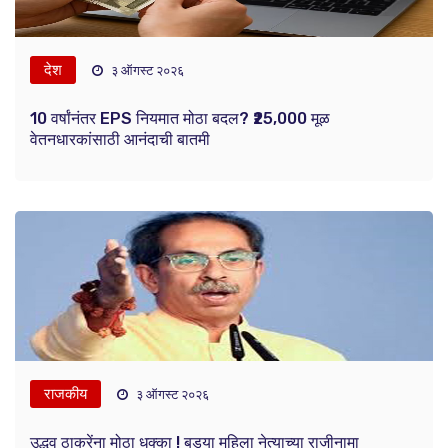
देश
३ ऑगस्ट २०२६
10 वर्षांनंतर EPS नियमात मोठा बदल? ₹25,000 मूळ
वेतनधारकांसाठी आनंदाची बातमी
राजकीय
३ ऑगस्ट २०२६
उद्धव ठाकरेंना मोठा धक्का ! बड्या महिला नेत्याच्या राजीनामा