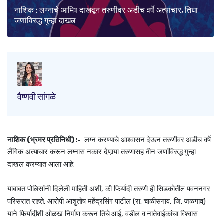
नाशिक : लग्नाचे आमिष दाखवून तरुणीवर अडीच वर्षे अत्याचार, तिघा
जणांविरुद्ध गुन्हा दाखल
वैष्णवी सांगळे
नाशिक (भ्रमर प्रतिनिधी) :-
लग्न करण्याचे आश्‍वासन देऊन तरुणीवर अडीच वर्षे
लैंगिक अत्याचार करून लग्नास नकार देणार्‍या तरुणासह तीन जणांविरुद्ध गुन्हा
दाखल करण्यात आला आहे.
याबाबत पोलिसांनी दिलेली माहिती अशी, की फिर्यादी तरुणी ही सिडकोतील पवननगर
परिसरात राहते. आरोपी आशुतोष महेंद्रसिंग पाटील (रा. चाळीसगाव, जि. जळगाव)
याने फिर्यादीशी ओळख निर्माण करून तिचे आई, वडील व नातेवाईकांचा विश्‍वास