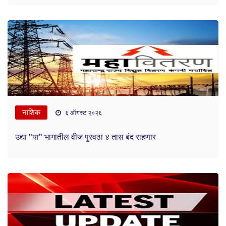
नाशिक
६ ऑगस्ट २०२६
उद्या "या" भागातील वीज पुरवठा ४ तास बंद राहणार