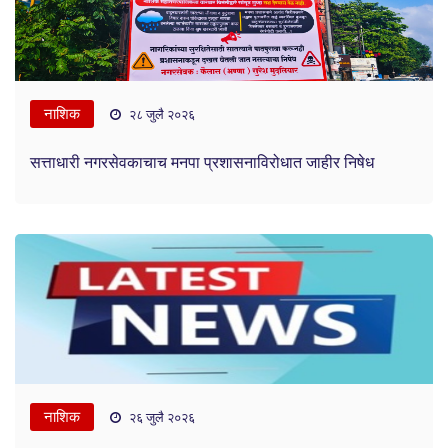
नाशिक
२८ जुलै २०२६
सत्ताधारी नगरसेवकाचाच मनपा प्रशासनाविरोधात जाहीर निषेध
नाशिक
२६ जुलै २०२६