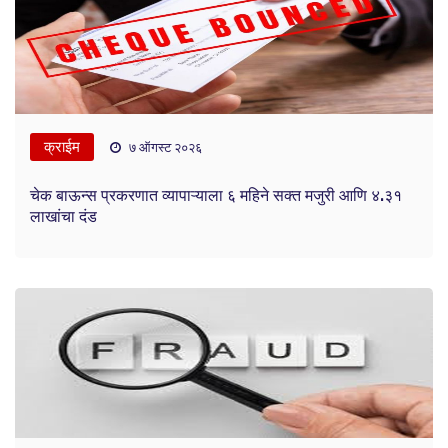
क्राईम
७ ऑगस्ट २०२६
चेक बाऊन्स प्रकरणात व्यापाऱ्याला ६ महिने सक्त मजुरी आणि ४.३१
लाखांचा दंड