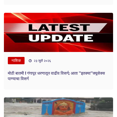
नाशिक
२३ जुलै २०२६
मोठी बातमी ! गंगापूर धरणातून वाढीव विसर्ग; आता ''इतक्या''क्यूसेक्स
पाण्याचा विसर्ग