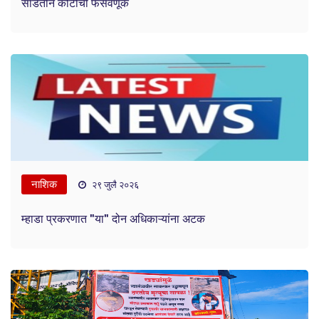
साडेतीन कोटींची फसवणूक
नाशिक
२९ जुलै २०२६
म्हाडा प्रकरणात "या" दोन अधिकाऱ्यांना अटक