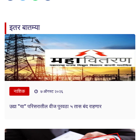
इतर बातम्या
नाशिक
७ ऑगस्ट २०२६
उद्या "या" परिसरातील वीज पुरवठा ५ तास बंद राहणार