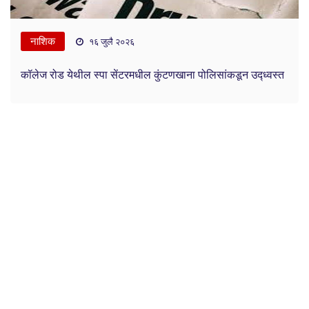
नाशिक
१६ जुलै २०२६
कॉलेज रोड येथील स्पा सेंटरमधील कुंटणखाना पोलिसांकडून उद्ध्वस्त