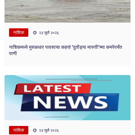
नाशिक
२३ जुलै २०२६
नाशिकमध्ये मुसळधार पावसाचा कहर! ‘दुतोंड्या मारुती’च्या कमरेपर्यंत
पाणी
नाशिक
२३ जुलै २०२६