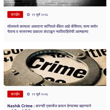
क्राईम
२९ जुलै २०२६
मॉलमध्ये कामाला असताना सांगितले बँकेत आहे कॅशियर; सत्य समोर
येताच व सासरच्या छळाला कंटाळून नवविवाहितेची आत्महत्या
क्राईम
२९ जुलै २०२६
Nashik Crime : करन्सी एक्स्चेंज करून देण्याच्या बहाण्याने