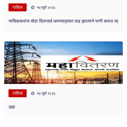
नाशिक
१७ जुलै २०२६
नाशिककरांना मोठा दिलासा! धरणसाठ्यात वाढ झाल्याने पाणी कपात रद्द
नाशिक
१७ जुलै २०२६
उद्या