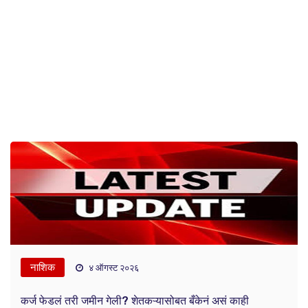
नाशिक
४ ऑगस्ट २०२६
कर्ज फेडलं तरी जमीन गेली? शेतकऱ्यासोबत बँकेनं असं काही