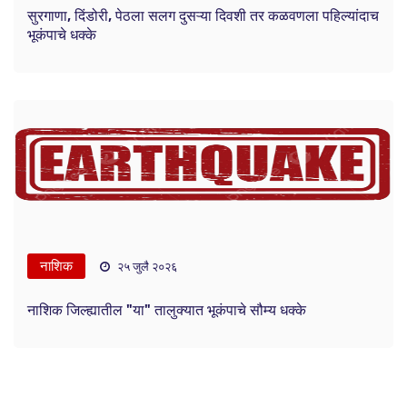
सुरगाणा, दिंडोरी, पेठला सलग दुसऱ्या दिवशी तर कळवणला पहिल्यांदाच
भूकंपाचे धक्के
नाशिक
२५ जुलै २०२६
नाशिक जिल्ह्यातील "या" तालुक्यात भूकंपाचे सौम्य धक्के