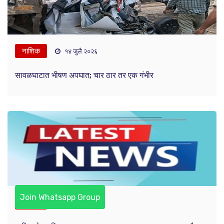
नाशिक
१४ जुलै २०२६
सावळघाटात भीषण अपघात; चार ठार तर एक गंभीर
Join Whatsapp Group
क्राईम
१४ जुलै २०२६