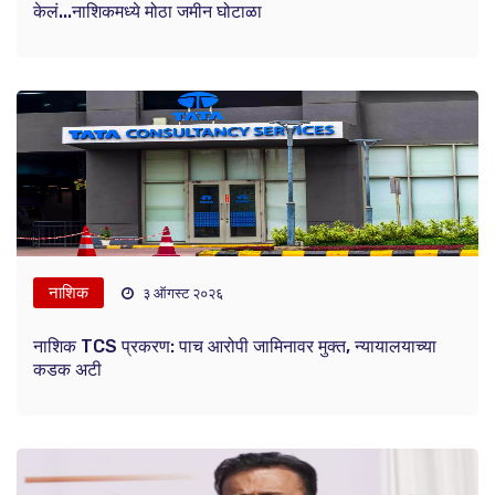
केलं...नाशिकमध्ये मोठा जमीन घोटाळा
नाशिक
३ ऑगस्ट २०२६
नाशिक TCS प्रकरण: पाच आरोपी जामिनावर मुक्त, न्यायालयाच्या
कडक अटी