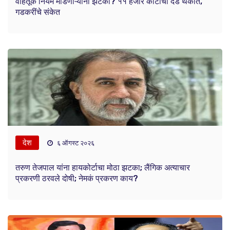
वाहतूक नियम मोडणाऱ्यांना झटका? ११ हजार कोटींचा दंड थकीत,
गडकरींचे संकेत
देश
६ ऑगस्ट २०२६
तरुण तेजपाल यांना हायकोर्टाचा मोठा झटका; लैंगिक अत्याचार
प्रकरणी ठरवले दोषी; नेमकं प्रकरण काय?