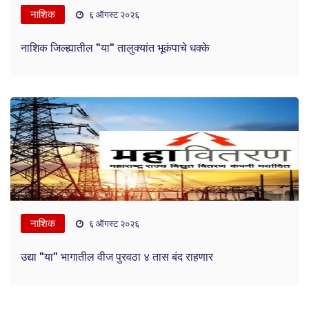
नाशिक
६ ऑगस्ट २०२६
नाशिक जिल्ह्यातील "या" तालुक्यांत भूकंपाचे धक्के
नाशिक
६ ऑगस्ट २०२६
उद्या "या" भागातील वीज पुरवठा ४ तास बंद राहणार