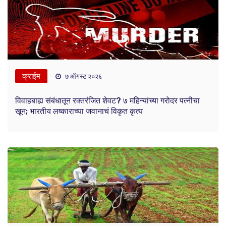
क्राईम
७ ऑगस्ट २०२६
विवाहबाह्य संबंधातून रक्तरंजित शेवट? ७ महिन्यांच्या गरोदर पत्नीचा
खून; भारतीय लष्काराच्या जवानाचं विकृत कृत्य