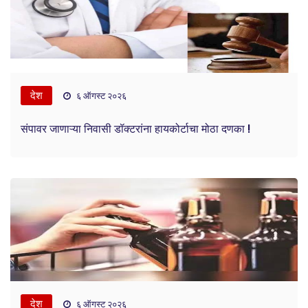
देश
६ ऑगस्ट २०२६
संपावर जाणाऱ्या निवासी डॉक्टरांना हायकोर्टाचा मोठा दणका !
देश
६ ऑगस्ट २०२६