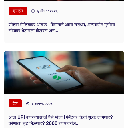
क्राईम
६ ऑगस्ट २०२६
सोशल मोडियावर ओळख ! विमानाने आला नराधम, अल्पवयीन मुलीला
लॉजवर भेटायला बोलवलं अन...
देश
६ ऑगस्ट २०२६
आता UPI वापरण्यासाठी पैसे मोजा ! पेमेंटवर किती शुल्क लागणार?
कोणाला सूट मिळणार? 2000 रुपयांवरील...