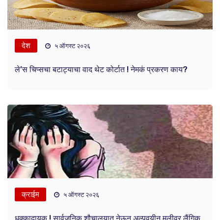
देश
५ ऑगस्ट २०२६
ले’स चिप्सचा बटाट्याचा वाद थेट कोर्टात ! नेमकं प्रकरण काय?
क्राईम
५ ऑगस्ट २०२६
धक्कादायक ! सार्वजनिक शौचालयात नेऊन अल्पवयीन मुलीवर लैंगिक