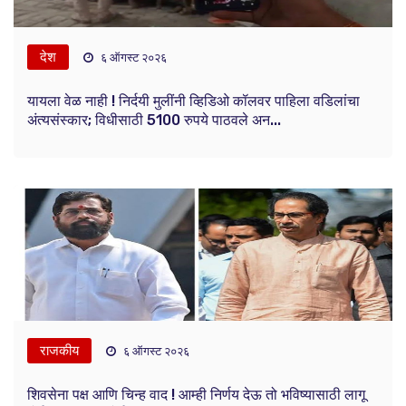
देश
६ ऑगस्ट २०२६
यायला वेळ नाही ! निर्दयी मुलींनी व्हिडिओ कॉलवर पाहिला वडिलांचा
अंत्यसंस्कार; विधीसाठी 5100 रुपये पाठवले अन...
राजकीय
६ ऑगस्ट २०२६
शिवसेना पक्ष आणि चिन्ह वाद ! आम्ही निर्णय देऊ तो भविष्यासाठी लागू