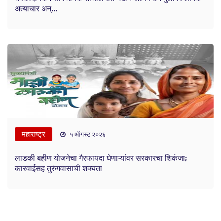
अत्याचार अन्...
महाराष्ट्र
५ ऑगस्ट २०२६
लाडकी बहीण योजनेचा गैरफायदा घेणाऱ्यांवर सरकारचा शिकंजा;
कारवाईसह तुरुंगवासाची शक्यता