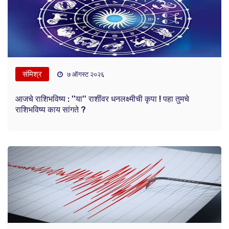
संमिश्र
७ ऑगस्ट २०२६
आजचे राशिभविष्य : ''या'' राशींवर धनलक्ष्मीची कृपा ! पहा तुमचे
राशिभविष्य काय सांगते ?