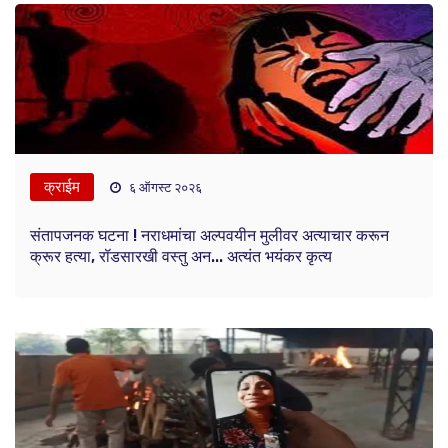
क्राईम
६ ऑगस्ट २०२६
संतापजनक घटना ! नराधमांचा अल्पवयीन मुलीवर अत्याचार करून
क्रूर हत्या, रॉडसारखी वस्तु अन... अत्यंत भयंकर कृत्य