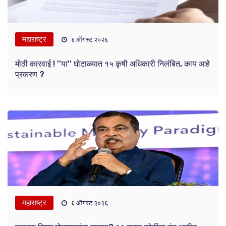
महाराष्ट्र
६ ऑगस्ट २०२६
मोठी कारवाई ! ''या'' घोटाळ्यात १५ कृषी अधिकारी निलंबित, काय आहे
प्रकरण ?
महाराष्ट्र
६ ऑगस्ट २०२६