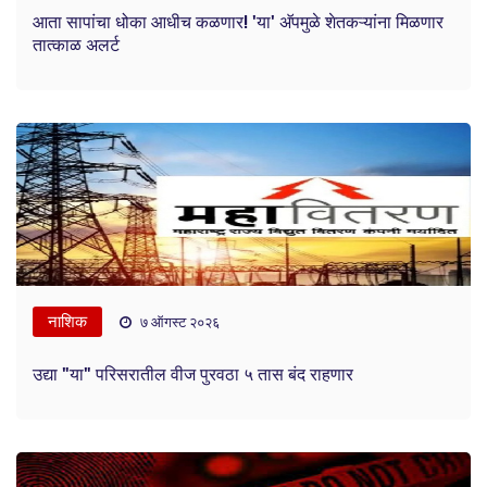
आता सापांचा धोका आधीच कळणार! 'या' अ‍ॅपमुळे शेतकऱ्यांना मिळणार
तात्काळ अलर्ट
नाशिक
७ ऑगस्ट २०२६
उद्या "या" परिसरातील वीज पुरवठा ५ तास बंद राहणार