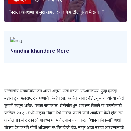
“मराठा आरक्षणाचा मुद्दा तापला; जरांगे पाटील पुन्हा मैदानात”
Nandini khandare More
राज्यातील घडामोडींना वेग आला असून आता मराठा आरक्षणावरून पुन्हा एकदा
महाराष्ट्र महाराष्ट्र तापण्याची चिन्हे दिसत आहेत. राबाद गॅझेटनुसार ज्यांच्या नोंदी
कुणबी म्हणून आहेत, मराठा समाजाला ओबीसीमधून आरक्षण मिळावे या मागणीसाठी
सप्टेंबर २०२५ मध्ये आझाद मैदान येथे मनोज जरांगे यांनी आंदोलन केले होते. त्या
आंदोलनावेळी सरकारने मागण्या मान्य केल्याचा दावा करत “आपण जिकलो” अशी
घोषणा देत जरांगे यांनी आंदोलन स्थगित केले होते. मात्र आता मराठा आरक्षणासाठी