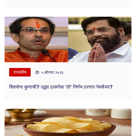
राजकीय
५ ऑगस्ट २०२६
शिवसेना कुणाची? उद्धव ठाकरेंचा 'तो' निर्णय ठरणार गेमचेंजर?