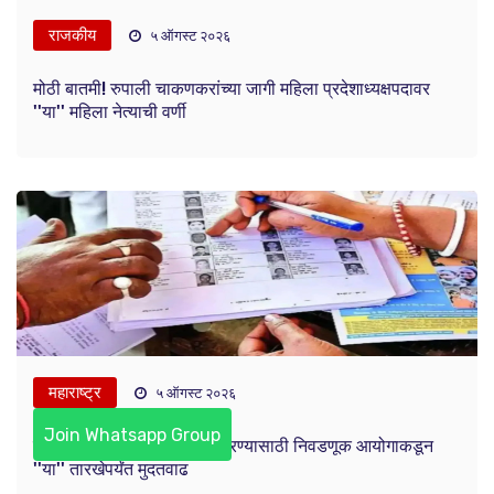
राजकीय
५ ऑगस्ट २०२६
मोठी बातमी! रुपाली चाकणकरांच्या जागी महिला प्रदेशाध्यक्षपदावर
''या'' महिला नेत्याची वर्णी
महाराष्ट्र
५ ऑगस्ट २०२६
Join Whatsapp Group
राज्यातील SIR प्रक्रिया पूर्ण करण्यासाठी निवडणूक आयोगाकडून
''या'' तारखेपर्यंत मुदतवाढ