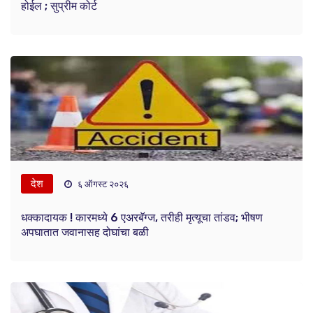
होईल ; सुप्रीम कोर्ट
देश
६ ऑगस्ट २०२६
धक्कादायक ! कारमध्ये 6 एअरबॅग्ज, तरीही मृत्यूचा तांडव; भीषण
अपघातात जवानासह दोघांचा बळी