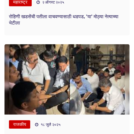
महाराष्ट्र
२ ऑगस्ट २०२५
रोहिणी खडसेंची पतीला वाचवण्यासाठी धडपड, 'या' मोठ्या नेत्याच्या
भेटीला
राजकीय
१८ जुलै २०२५