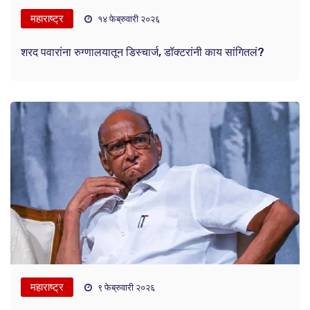
महाराष्ट्र
१४ फेब्रुवारी २०२६
शरद पवारांना रुग्णालयातून डिस्चार्ज, डॉक्टरांनी काय सांगितलं?
महाराष्ट्र
९ फेब्रुवारी २०२६