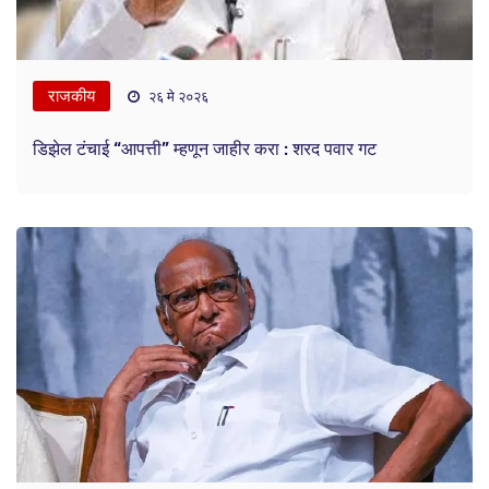
राजकीय
२६ मे २०२६
डिझेल टंचाई “आपत्ती” म्हणून जाहीर करा : शरद पवार गट