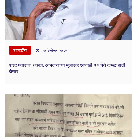
राजकीय
२० डिसेम्बर २०२५
शरद पवारांना धक्का, आमदाराच्या मुलासह आणखी २२ नेते कमळ हाती
घेणार