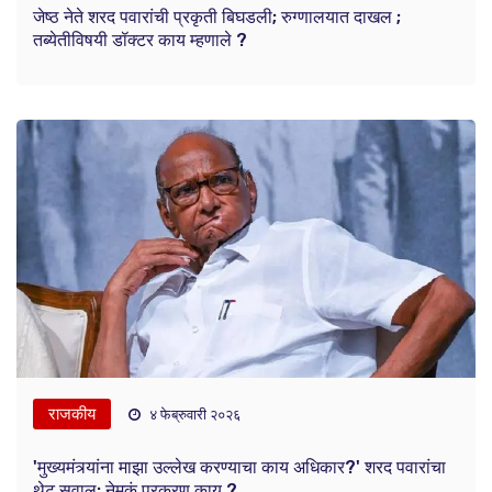
जेष्ठ नेते शरद पवारांची प्रकृती बिघडली; रुग्णालयात दाखल ;
तब्येतीविषयी डॉक्टर काय म्हणाले ?
राजकीय
४ फेब्रुवारी २०२६
'मुख्यमंत्र्यांना माझा उल्लेख करण्याचा काय अधिकार?' शरद पवारांचा
थेट सवाल; नेमकं प्रकरण काय ?