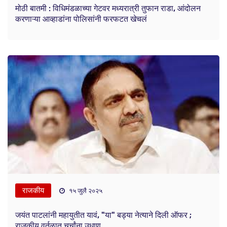
मोठी बातमी : विधिमंडळाच्या गेटवर मध्यरात्री तुफान राडा, आंदोलन
करणाऱ्या आव्हाडांना पोलिसांनी फरफटत खेचलं
राजकीय
१५ जुलै २०२५
जयंत पाटलांनी महायुतीत यावं, "या" बड्या नेत्याने दिली ऑफर ;
राजकीय वर्तुळात चर्चांना उधाण