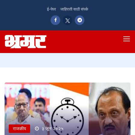
ई-पेपर
जाहिराती साठी संपर्क
राजकीय
३ जून २०२५