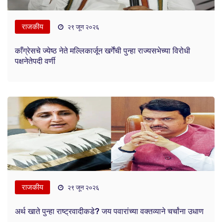
राजकीय
२९ जून २०२६
काँग्रेसचे ज्येष्ठ नेते मल्लिकार्जून खर्गेंची पुन्हा राज्यसभेच्या विरोधी
पक्षनेतेपदी वर्णी
राजकीय
२९ जून २०२६
अर्थ खाते पुन्हा राष्ट्रवादीकडे? जय पवारांच्या वक्तव्याने चर्चांना उधाण