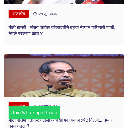
राजकीय
२५ जून २०२६
मोठी बातमी ! संजय पाटील यांच्यावतीने बड्या नेत्याने मागितली माफी;
नेमकं प्रकरण काय ?
राजकीय
२४ जून २०२६
Join Whatsapp Group
मोठी बातमी ! ठाकरे गटाला आणखी एक धक्का ;थेट दिल्ली... नेमकं
काय घडलं ?