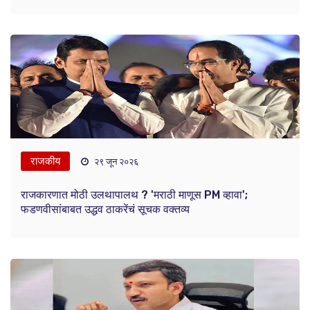
राजकीय
२९ जून २०२६
राजकारणात मोठी उलथापालथ ? 'मराठी माणूस PM व्हावा';
फडणवीसांबाबत उद्धव ठाकरेंचं सूचक वक्तव्य