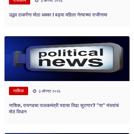
राजकीय
३ ऑगस्ट २०२६
उद्धव ठाकरेंना मोठा धक्का ! बड्या महिला नेत्याच्या राजीनामा
नाशिक
३ ऑगस्ट २०२६
नाशिक, रायगडचा पालकमंत्री पदाचा तिढा सुटणार? ''या'' मंत्र्यांचं
मोठं विधान