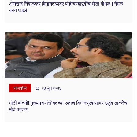
ओमराजे निंबाळकर विमानतळावर पोहोचण्यापूर्वीच मोठा गोंधळ ! नेमकं
काय घडलं
राजकीय
२७ जून २०२६
मोठी बातमी! मुख्यमंत्र्यांसोबतच्या एकाच विमानप्रवासावर उद्धव ठाकरेंचं
मोठं वक्तव्य