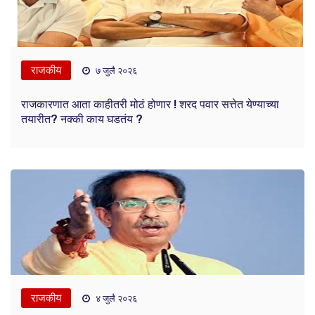
राजकीय
७ जुलै २०२६
राजकारणात आता काहीतरी मोठं होणार ! शरद पवार सत्तेत येण्याच्या
तयारीत? नक्की काय घडतंय ?
राजकीय
४ जुलै २०२६