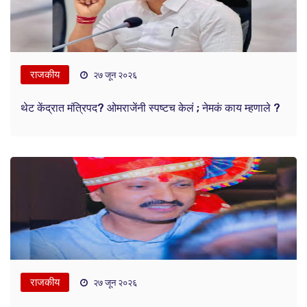
राजकीय
२७ जून २०२६
थेट केंद्रात मंत्रिपद? ओमराजेंनी स्पष्टच केलं ; नेमकं काय म्हणाले ?
राजकीय
२७ जून २०२६