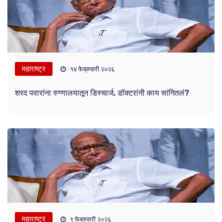
महाराष्ट्र
१४ फेब्रुवारी २०२६
शरद पवारांना रुग्णालयातून डिस्चार्ज, डॉक्टरांनी काय सांगितलं?
महाराष्ट्र
९ फेब्रुवारी २०२६