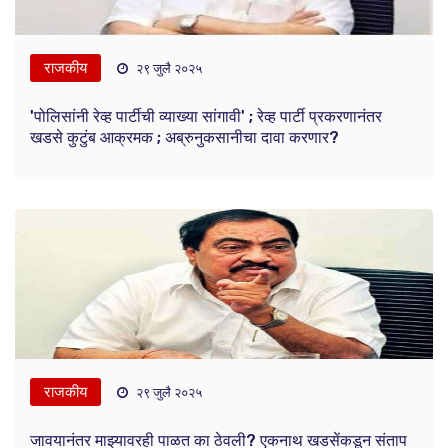
राजकीय
२९ जुलै २०२५
'पोलिसांनी रेव्ह पार्टीची व्याख्या सांगावी' ; रेव्ह पार्टी प्रकरणानंतर
खडसे कुटुंब आक्रमक ; अब्रुनुकसानीचा दावा करणार?
राजकीय
२९ जुलै २०२५
जावयानंतर माझ्यावरही पाळत का ठेवली? एकनाथ खडसेंकडून संताप