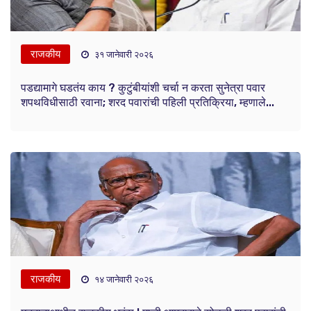
राजकीय
३१ जानेवारी २०२६
पडद्यामागे घडतंय काय ? कुटुंबीयांशी चर्चा न करता सुनेत्रा पवार
शपथविधीसाठी रवाना; शरद पवारांची पहिली प्रतिक्रिया, म्हणाले...
राजकीय
१४ जानेवारी २०२६