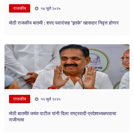
राजकीय
१४ जुलै २०२५
मोठी राजकीय बातमी : शरद पवारांसह 'इतके' खासदार निवृत्त होणार
राजकीय
१२ जुलै २०२५
मोठी बातमी! जयंत पाटील यांनी दिला राष्ट्रवादी प्रदेशाध्यक्षपदाचा
राजीनामा