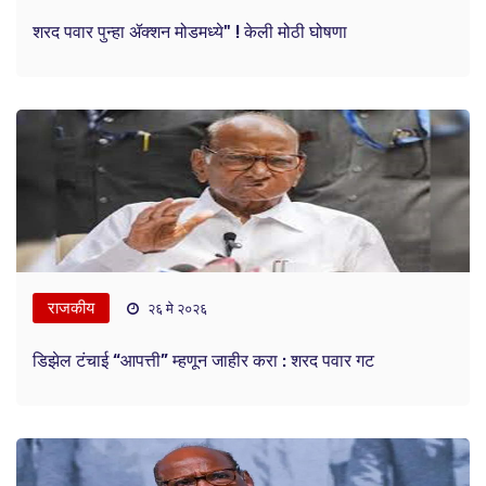
शरद पवार पुन्हा ॲक्शन मोडमध्ये" ! केली मोठी घोषणा
राजकीय
२६ मे २०२६
डिझेल टंचाई “आपत्ती” म्हणून जाहीर करा : शरद पवार गट