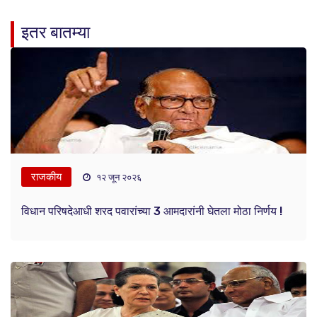
इतर बातम्या
राजकीय
१२ जून २०२६
विधान परिषदेआधी शरद पवारांच्या 3 आमदारांनी घेतला मोठा निर्णय !