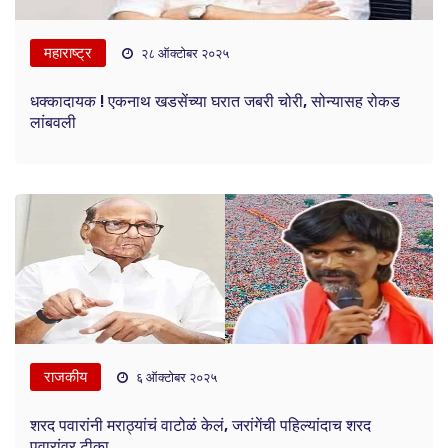
महाराष्ट्र
२८ ऑक्टोबर २०२५
धक्कादायक ! एकनाथ खडसेंच्या घरात जबरी चोरी, सोन्यासह रोकड
लांबवली
राजकीय
६ ऑक्टोबर २०२५
शरद पवारांनी मराठ्यांचं वाटोळं केलं, जरांगेंची पहिल्यांदाच शरद
पवारांवर टीका