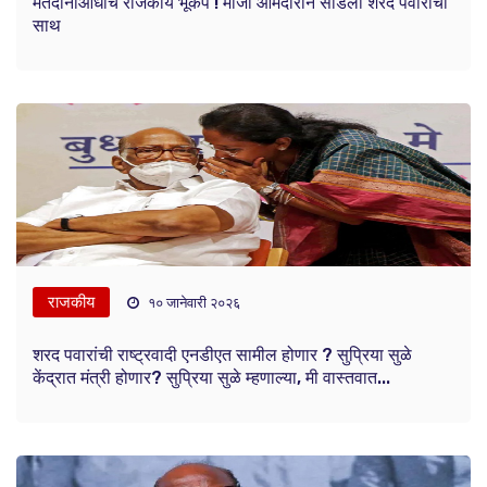
मतदानाआधीच राजकीय भूकंप ! माजी आमदाराने सोडली शरद पवारांची
साथ
राजकीय
१० जानेवारी २०२६
शरद पवारांची राष्ट्रवादी एनडीएत सामील होणार ? सुप्रिया सुळे
केंद्रात मंत्री होणार? सुप्रिया सुळे म्हणाल्या, मी वास्तवात...