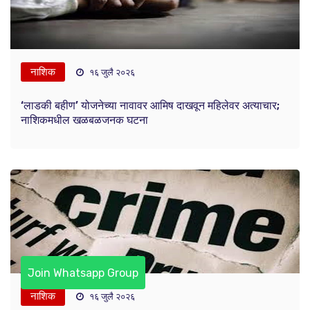
नाशिक
१६ जुलै २०२६
‘लाडकी बहीण’ योजनेच्या नावावर आमिष दाखवून महिलेवर अत्याचार;
नाशिकमधील खळबळजनक घटना
Join Whatsapp Group
नाशिक
१६ जुलै २०२६