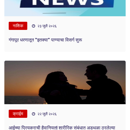
नाशिक
२३ जुलै २०२६
गंगापूर धरणातून "इतक्या" पाण्याचा विसर्ग सुरू
क्राईम
२२ जुलै २०२६
आईच्या प्रियकराची हैवानियत! शारीरिक संबंधात अडथळा ठरलेल्या