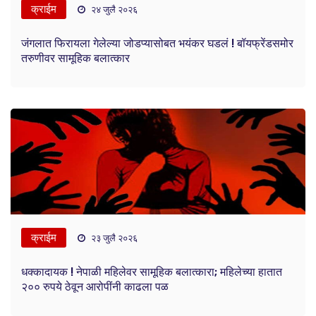
क्राईम
२४ जुलै २०२६
जंगलात फिरायला गेलेल्या जोडप्यासोबत भयंकर घडलं ! बॉयफ्रेंडसमोर
तरुणीवर सामूहिक बलात्कार
क्राईम
२३ जुलै २०२६
धक्कादायक ! नेपाळी महिलेवर सामूहिक बलात्कारा; महिलेच्या हातात
२०० रुपये ठेवून आरोपींनी काढला पळ