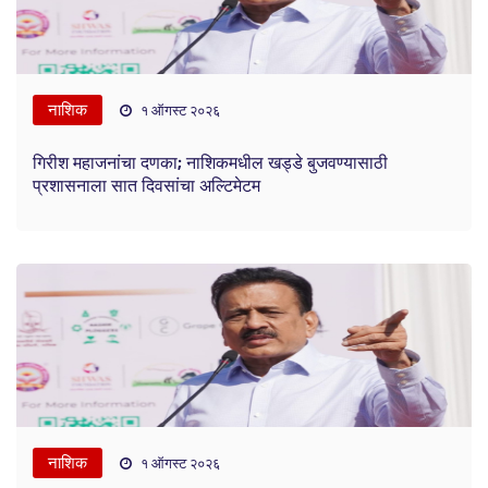
नाशिक
१ ऑगस्ट २०२६
गिरीश महाजनांचा दणका; नाशिकमधील खड्डे बुजवण्यासाठी
प्रशासनाला सात दिवसांचा अल्टिमेटम
नाशिक
१ ऑगस्ट २०२६