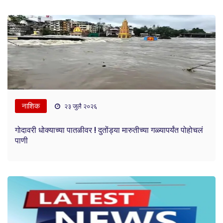
नाशिक
२३ जुलै २०२६
गोदावरी धोक्याच्या पातळीवर ! दुतोंड्या मारुतीच्या गळ्यापर्यंत पोहोचलं
पाणी