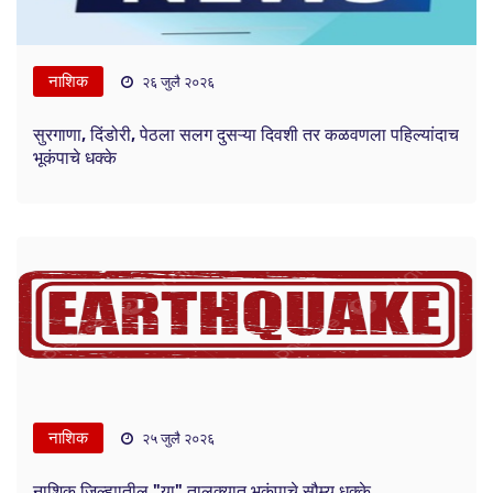
नाशिक
२६ जुलै २०२६
सुरगाणा, दिंडोरी, पेठला सलग दुसऱ्या दिवशी तर कळवणला पहिल्यांदाच
भूकंपाचे धक्के
नाशिक
२५ जुलै २०२६
नाशिक जिल्ह्यातील "या" तालुक्यात भूकंपाचे सौम्य धक्के