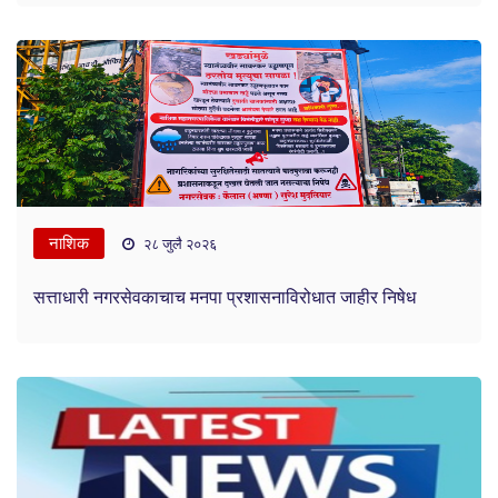
नाशिक
२८ जुलै २०२६
सत्ताधारी नगरसेवकाचाच मनपा प्रशासनाविरोधात जाहीर निषेध