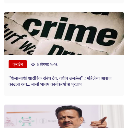
क्राईम
३ ऑगस्ट २०२६
''शेजाऱ्याशी शारीरिक संबंध ठेव, नशीब उजळेल'' ; महिलेचा आवाज
काढला अन... माजी भाजप कार्यकर्त्याचा प्रताप