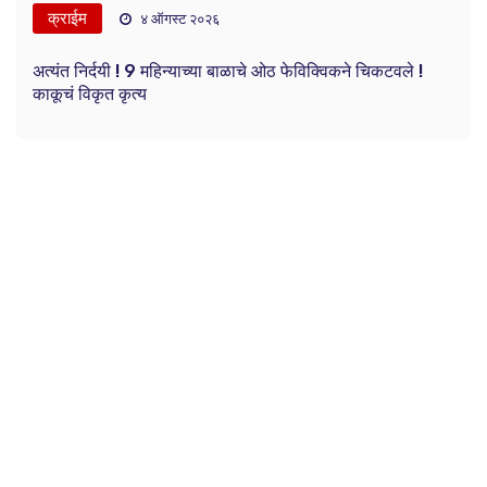
क्राईम
४ ऑगस्ट २०२६
अत्यंत निर्दयी ! 9 महिन्याच्या बाळाचे ओठ फेविक्विकने चिकटवले !
काकूचं विकृत कृत्य