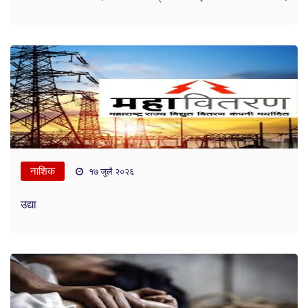
नाशिक
१७ जुलै २०२६
उद्या