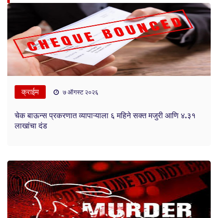
क्राईम
७ ऑगस्ट २०२६
चेक बाऊन्स प्रकरणात व्यापाऱ्याला ६ महिने सक्त मजुरी आणि ४.३१
लाखांचा दंड