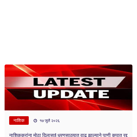
नाशिक
१७ जुलै २०२६
नाशिककरांना मोठा दिलासा! धरणसाठ्यात वाढ झाल्याने पाणी कपात रद्द