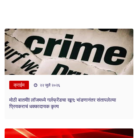
क्राईम
२२ जुलै २०२६
मोठी बातमी! लॉजमध्ये गर्लफ्रेंडचा खून; भांडणानंतर संतापलेल्या
प्रियकराचं धक्कादायक कृत्य