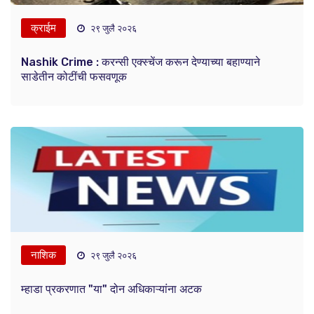
क्राईम
२९ जुलै २०२६
Nashik Crime : करन्सी एक्स्चेंज करून देण्याच्या बहाण्याने
साडेतीन कोटींची फसवणूक
नाशिक
२९ जुलै २०२६
म्हाडा प्रकरणात "या" दोन अधिकाऱ्यांना अटक