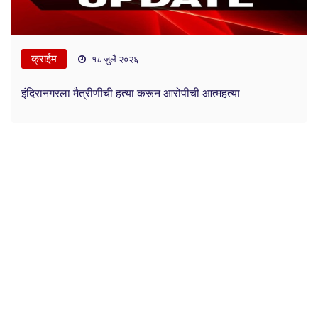
क्राईम
१८ जुलै २०२६
इंदिरानगरला मैत्रीणीची हत्या करून आरोपीची आत्महत्या