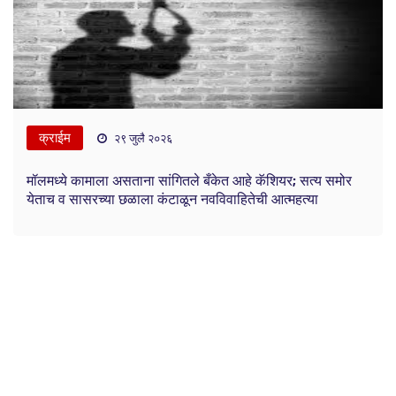
क्राईम
२९ जुलै २०२६
मॉलमध्ये कामाला असताना सांगितले बँकेत आहे कॅशियर; सत्य समोर
येताच व सासरच्या छळाला कंटाळून नवविवाहितेची आत्महत्या