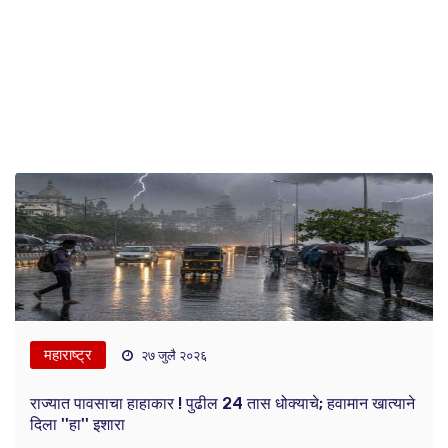
महाराष्ट्र
२७ जुलै २०२६
राज्यात पावसाचा हाहाकार ! पुढील 24 तास धोक्याचे; हवामान खात्याने
दिला ''हा'' इशारा