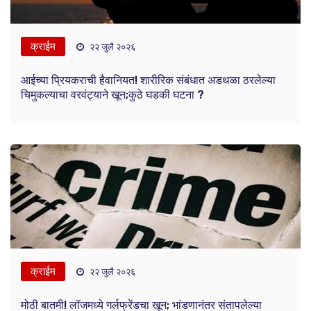
क्राईम
२२ जुलै २०२६
आईच्या प्रियकराची हैवानियत! शारीरिक संबंधात अडथळा ठरलेल्या
चिमुकल्याचा वरवंट्याने खून;कुठे घडकी घटना ?
क्राईम
२२ जुलै २०२६
मोठी बातमी! लॉजमध्ये गर्लफ्रेंडचा खून; भांडणानंतर संतापलेल्या