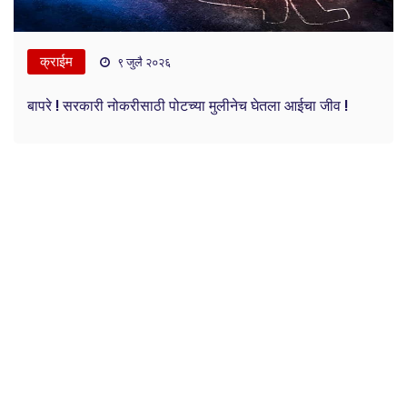
क्राईम
९ जुलै २०२६
बापरे ! सरकारी नोकरीसाठी पोटच्या मुलीनेच घेतला आईचा जीव !