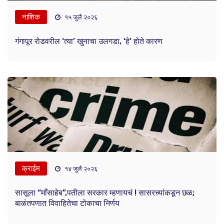
नाशिक
१५ जुलै २०२६
गंगापूर रोडवरील ‘त्या’ खुनाचा उलगडा, ‘हे’ होते कारण
क्राईम
१४ जुलै २०२६
सासूला “माँसाहेब”,पतीला सरकार म्हणायचं ! सासरच्यांकडून छळ;
बाळंतपणात विवाहितेचा टोकाचा निर्णय