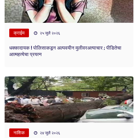
क्राईम
२५ जुलै २०२६
धक्कादायक ! पोलिसाकडून अल्पवयीन मुलीवरअत्याचार ; पीडितेचा
आत्महत्येचा प्रयत्न
नाशिक
२४ जुलै २०२६