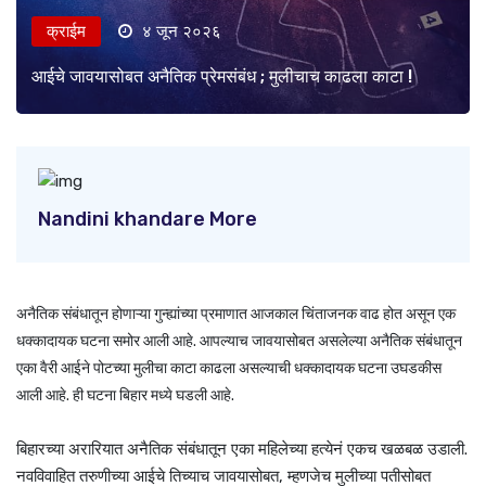
क्राईम
४ जून २०२६
आईचे जावयासोबत अनैतिक प्रेमसंबंध ; मुलीचाच काढला काटा !
Nandini khandare More
अनैतिक संबंधातून होणाऱ्या गुन्ह्यांच्या प्रमाणात आजकाल चिंताजनक वाढ होत असून एक
धक्कादायक घटना समोर आली आहे. आपल्याच जावयासोबत असलेल्या अनैतिक संबंधातून
एका वैरी आईने पोटच्या मुलीचा काटा काढला असल्याची धक्कादायक घटना उघडकीस
आली आहे. ही घटना बिहार मध्ये घडली आहे.
बिहारच्या अरारियात अनैतिक संबंधातून एका महिलेच्या हत्येनं एकच खळबळ उडाली.
नवविवाहित तरुणीच्या आईचे तिच्याच जावयासोबत, म्हणजेच मुलीच्या पतीसोबत