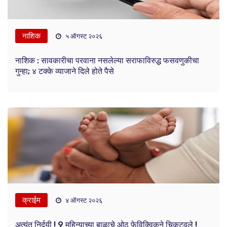
नाशिक
५ ऑगस्ट २०२६
नाशिक : सावकारीचा परवाना नसलेल्या सराफाविरुद्ध फसवणुकीचा
गुन्हा; ४ टक्के व्याजाने दिले होते पैसे
क्राईम
४ ऑगस्ट २०२६
अत्यंत निर्दयी ! 9 महिन्याच्या बाळाचे ओठ फेविक्विकने चिकटवले !