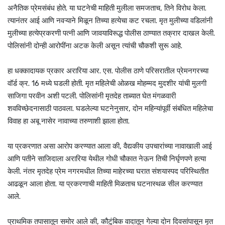
अनैतिक प्रेमसंबंध होते. या घटनेची माहिती मुलीला समजताच, तिने विरोध केला.
त्यानंतर आई आणि नवऱ्याने मिळून तिच्या हत्येचा कट रचला. मृत मुलीच्या वडिलांनी
मुलीच्या हत्येप्रकरणी पत्नी आणि जावयाविरूद्ध पोलीस ठाण्यात तक्रार दाखल केली.
पोलिसांनी दोन्ही आरोपींना अटक केली असून त्यांची चौकशी सुरू आहे.
हा धक्कादायक प्रकार अरारिया आर. एस. पोलीस ठाणे परिसरातील प्रेमनगरच्या
वॉर्ड क्र. 16 मध्ये घडली होती. मृत महिलेची ओळख मोहम्मद मुदशीर यांची मुलगी
साजिगा परवीन अशी पटली. पोलिसांनी मृतदेह ताब्यात घेत मंगळवारी
शवविच्छेदनासाठी पाठवला. घडलेल्या घटनेनुसार, दोन महिन्यांपूर्वी संबंधित महिलेचा
विवाह हा अबू नासेर नावाच्या तरुणाशी झाला होता.
या प्रकरणात असा आरोप करण्यात आला की, वैद्यकीय उपचारांच्या नावाखाली आई
आणि पतीने साजिदाला अरारिया येथील गोधी चौकात नेऊन तिची निर्घृणपणे हत्या
केली. नंतर मृतदेह प्रेम नगरमधील तिच्या माहेरच्या घरात संशयास्पद परिस्थितीत
आढळून आला होता. या प्रकरणाची माहिती मिळताच घटनास्थळ सील करण्यात
आले.
प्राथमिक तपासातून समोर आले की, कौटुंबिक वादातून गेल्या दोन दिवसांपासून मृत