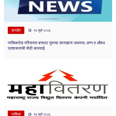
क्राईम
१४ जुलै २०२६
नाशिकरोड परिसरात बनावट तुपाचा कारखाना उध्वस्त; अन्न व औषध
प्रशासनाची मोठी कारवाई
नाशिक
१४ जुलै २०२६