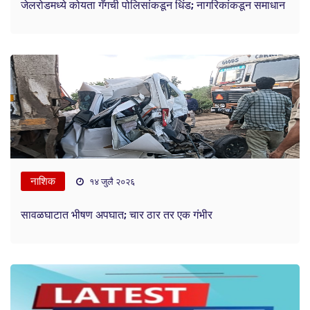
जेलरोडमध्ये कोयता गँगची पोलिसांकडून धिंड; नागरिकांकडून समाधान
नाशिक
१४ जुलै २०२६
सावळघाटात भीषण अपघात; चार ठार तर एक गंभीर