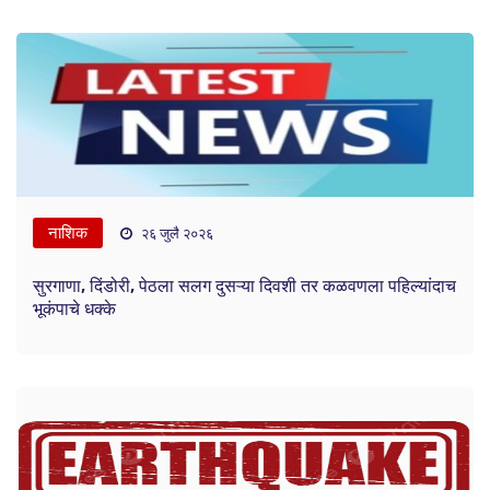
नाशिक
२६ जुलै २०२६
सुरगाणा, दिंडोरी, पेठला सलग दुसऱ्या दिवशी तर कळवणला पहिल्यांदाच
भूकंपाचे धक्के