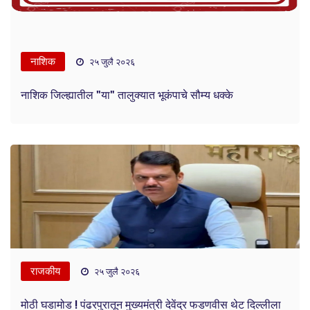
नाशिक
२५ जुलै २०२६
नाशिक जिल्ह्यातील "या" तालुक्यात भूकंपाचे सौम्य धक्के
राजकीय
२५ जुलै २०२६
मोठी घडामोड ! पंढरपुरातून मुख्यमंत्री देवेंद्र फडणवीस थेट दिल्लीला