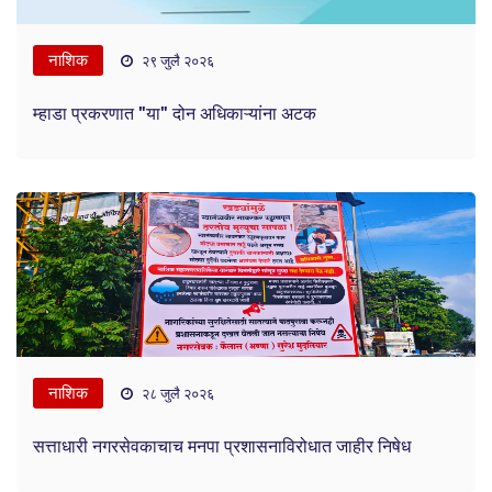
नाशिक
२९ जुलै २०२६
म्हाडा प्रकरणात "या" दोन अधिकाऱ्यांना अटक
नाशिक
२८ जुलै २०२६
सत्ताधारी नगरसेवकाचाच मनपा प्रशासनाविरोधात जाहीर निषेध