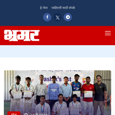
ई-पेपर
जाहिराती साठी संपर्क
खेळ
२९ मे २०२६