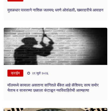
मुसळधार पावसाने नाशिक जलमय; धरणे ओसंडली, खबरदारीचे आवाहन
क्राईम
२९ जुलै २०२६
मॉलमध्ये कामाला असताना सांगितले बँकेत आहे कॅशियर; सत्य समोर
येताच व सासरच्या छळाला कंटाळून नवविवाहितेची आत्महत्या