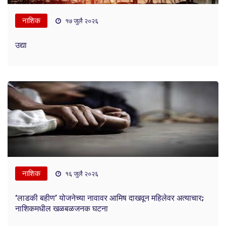
नाशिक
१७ जुलै २०२६
उद्या
नाशिक
१६ जुलै २०२६
‘लाडकी बहीण’ योजनेच्या नावावर आमिष दाखवून महिलेवर अत्याचार;
नाशिकमधील खळबळजनक घटना