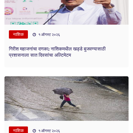
नाशिक
१ ऑगस्ट २०२६
गिरीश महाजनांचा दणका; नाशिकमधील खड्डे बुजवण्यासाठी
प्रशासनाला सात दिवसांचा अल्टिमेटम
नाशिक
१ ऑगस्ट २०२६