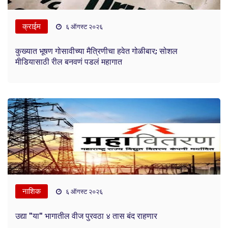
क्राईम
६ ऑगस्ट २०२६
कुख्यात भूषण गोसावीच्या मैत्रिणीचा हवेत गोळीबार; सोशल
मीडियासाठी रील बनवणं पडलं महागात
नाशिक
६ ऑगस्ट २०२६
उद्या "या" भागातील वीज पुरवठा ४ तास बंद राहणार