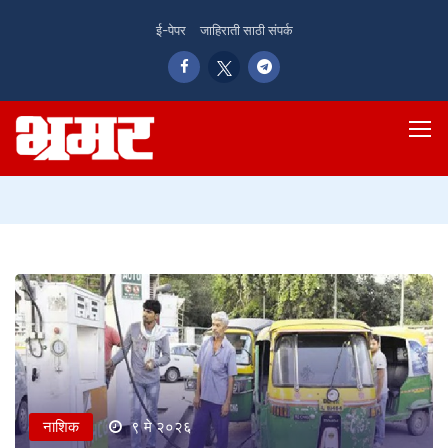
ई-पेपर
जाहिराती साठी संपर्क
नाशिक
९ मे २०२६