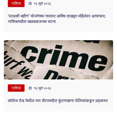
नाशिक
१६ जुलै २०२६
‘लाडकी बहीण’ योजनेच्या नावावर आमिष दाखवून महिलेवर अत्याचार;
नाशिकमधील खळबळजनक घटना
नाशिक
१६ जुलै २०२६
कॉलेज रोड येथील स्पा सेंटरमधील कुंटणखाना पोलिसांकडून उद्ध्वस्त