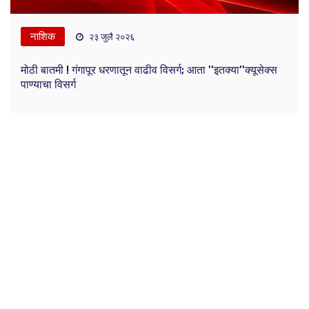
नाशिक
२३ जुलै २०२६
मोठी बातमी ! गंगापूर धरणातून वाढीव विसर्ग; आता ''इतक्या''क्यूसेक्स
पाण्याचा विसर्ग