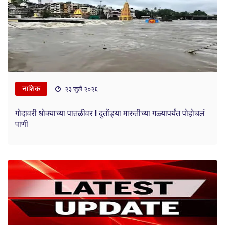
नाशिक
२३ जुलै २०२६
गोदावरी धोक्याच्या पातळीवर ! दुतोंड्या मारुतीच्या गळ्यापर्यंत पोहोचलं
पाणी