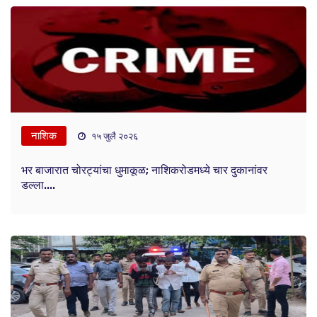
नाशिक
१५ जुलै २०२६
भर बाजारात चोरट्यांचा धुमाकूळ; नाशिकरोडमध्ये चार दुकानांवर
डल्ला....