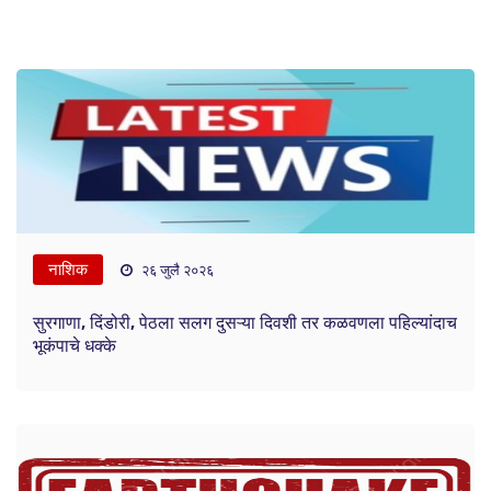
नाशिक
२६ जुलै २०२६
सुरगाणा, दिंडोरी, पेठला सलग दुसऱ्या दिवशी तर कळवणला पहिल्यांदाच
भूकंपाचे धक्के