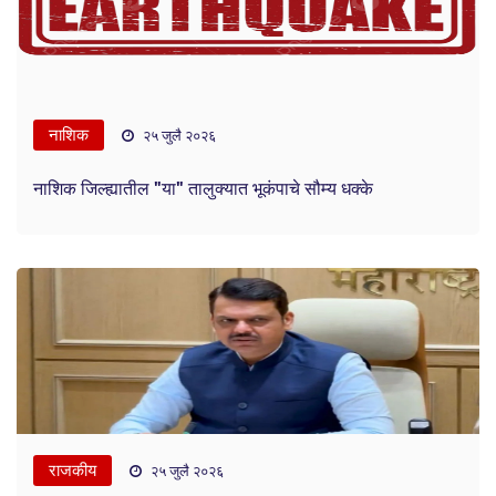
नाशिक
२५ जुलै २०२६
नाशिक जिल्ह्यातील "या" तालुक्यात भूकंपाचे सौम्य धक्के
राजकीय
२५ जुलै २०२६