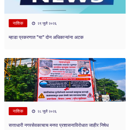
नाशिक
२९ जुलै २०२६
म्हाडा प्रकरणात "या" दोन अधिकाऱ्यांना अटक
नाशिक
२८ जुलै २०२६
सत्ताधारी नगरसेवकाचाच मनपा प्रशासनाविरोधात जाहीर निषेध