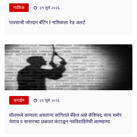
नाशिक
३१ जुलै २०२६
पावसाची जोरदार बॅटिंग ! नाशिकला रेड अलर्ट
क्राईम
२९ जुलै २०२६
मॉलमध्ये कामाला असताना सांगितले बँकेत आहे कॅशियर; सत्य समोर
येताच व सासरच्या छळाला कंटाळून नवविवाहितेची आत्महत्या