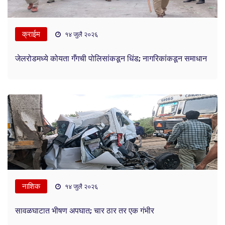
क्राईम
१४ जुलै २०२६
जेलरोडमध्ये कोयता गँगची पोलिसांकडून धिंड; नागरिकांकडून समाधान
नाशिक
१४ जुलै २०२६
सावळघाटात भीषण अपघात; चार ठार तर एक गंभीर