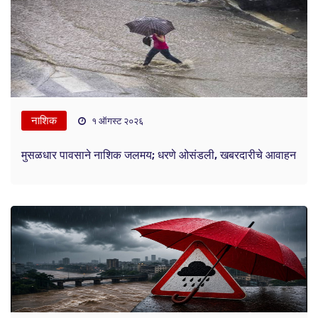
नाशिक
१ ऑगस्ट २०२६
मुसळधार पावसाने नाशिक जलमय; धरणे ओसंडली, खबरदारीचे आवाहन