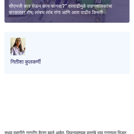
सीएनजी कार घेऊन काय फायदा?" दरवाढीमुळे वाहनचालकांचा
सरकारवर रोष; लांबच लांब रांगा आणि आता वाढीव किमती
नितीशा कुलकर्णी
सध्या महागीने नागरीग हैराण झाले आहेत. जिवनावश्यक वस्तुंचे भाव गगणाला भिडत