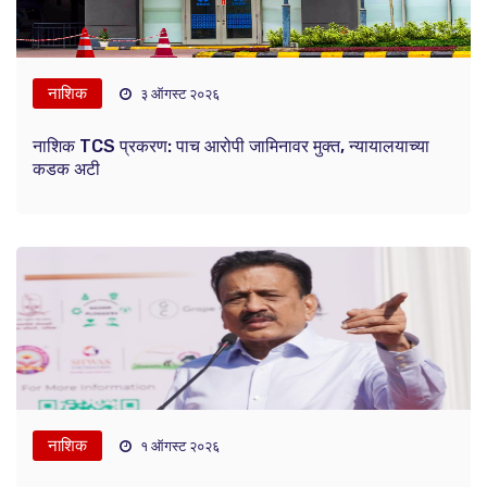
नाशिक
३ ऑगस्ट २०२६
नाशिक TCS प्रकरण: पाच आरोपी जामिनावर मुक्त, न्यायालयाच्या
कडक अटी
नाशिक
१ ऑगस्ट २०२६