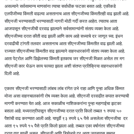
असल्याने सर्वसामान्य माणसांना त्याचा सर्वाधीक फटका बसत आहे. एकीकडे
एलपीजीच्या किंमती वाढल्या असतानाच आता सीएनजीच्या किंमतीतही वाढ झाली आहे.
सीएनजी भरण्यासाठी भरण्यासाठी नागरी मोठी गर्दी करत आहेत. त्यातच आता
आजपासून सीएनजीची दरवाढ झाल्याने सर्वसामान्यांनी संताप व्यक्त केला आहे.
सीएनजीच्या दरात कीती वाढ झाली आणि काय आहे सध्याचे दर जाणून घ्या. इंधन
दरवाढीची टांगती तलवार असतानाच आता सीएनजीच्या किंमतीत वाढ झाली आहे.
राज्यात सीएनजीच्या किंमतीत वाढ झाल्याने वाहनधारकांनी संताप व्यक्त केला आहे.
आता पेट्रोल आणि डिझेलच्या किंमती इतकाच जर सीएनजी मिळत असेल तर मग
सीएनजी कार घेऊन काय फायदा झाला अशी संतप्त प्रतिक्रिया वाहनधारकांनी
दिली आहे.
एकतर सीएनजी भरण्यासाठी लांबच लांब रांगेत उभे राहा आणि पुन्हा अधिक किंमत
मोजा असा वाहनचालकांनी रोष व्यक्त केला आहे. सीएनजी दरवाढीत कपात करण्याची
मागणी करण्यात येत आहे. आज सकाळीच नाशिककरांना पुन्हा महागाईचा झटका
बसला आहे. मध्यरात्रीपासून सीएनजीच्या दरात प्रति किलो तब्बल १ रुपया ५०
पैशांची वाढ करण्यात आली आहे. यापूर्वी ९३ रुपये ६५ पैसे असलेला सीएनजीचा दर
आता ९५ रुपये १५ पैसे प्रति किलो झाला आहे. तब्बल एका वर्षानंतर सीएनजीच्या
दरात वाढ झाली असून, सीएनजी आणि डिझेलचे दर आता जवळपास समान