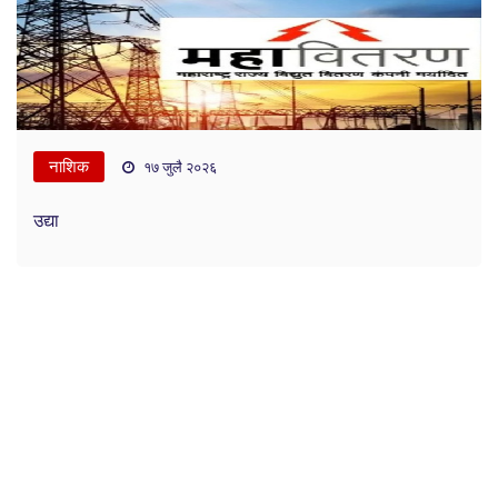
नाशिक
१७ जुलै २०२६
उद्या