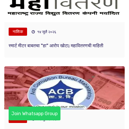
नाशिक
१४ जुलै २०२६
स्मार्ट मीटर बाबतचा "हा" आरोप खोटा; महावितरणची माहिती
Join Whatsapp Group
नाशिक
१२ जुलै २०२६