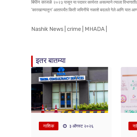
बिपीन काजळे
२०२३ पासून या पदावर कार्यरत असल्याने त्याला विभागा
‘कारखान्यातून’ आतापर्यंत किती जमिनींचे नकाशे बदलले गेले आणि यात आण
Nashik News
|
crime
|
MHADA
|
इतर बातम्या
नाशिक
ना
३ ऑगस्ट २०२६