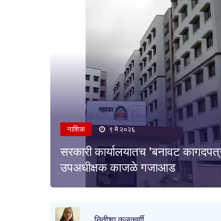
नाशिक
९ मे २०२६
सरकारी कार्यालयातच 'बनावट कागदपत्रां
उपअधीक्षक काजळे गजाआड
नितीशा कुलकर्णी