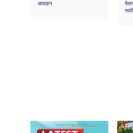
आवाहन
येता
नववि