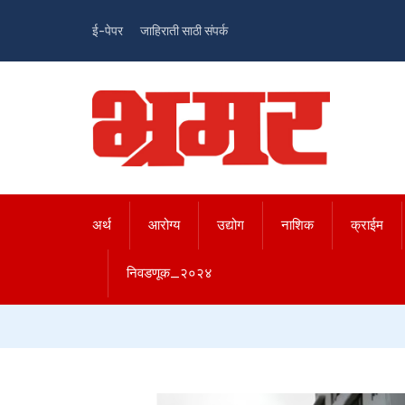
ई-पेपर
जाहिराती साठी संपर्क
अर्थ
आरोग्य
उद्योग
नाशिक
क्राईम
निवडणूक_२०२४