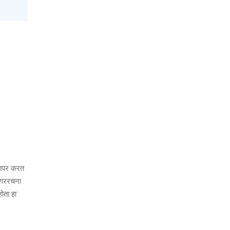
रवापर करत
 नगररचना
ोता हा