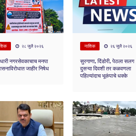
शिक
नाशिक
२८ जुलै २०२६
२६ जुलै २०२६
ताधारी नगरसेवकाचाच मनपा
सुरगाणा, दिंडोरी, पेठला सलग
ासनाविरोधात जाहीर निषेध
दुसऱ्या दिवशी तर कळवणला
पहिल्यांदाच भूकंपाचे धक्के