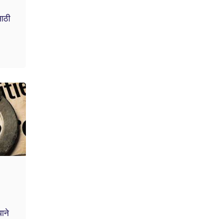
ाठी
याने