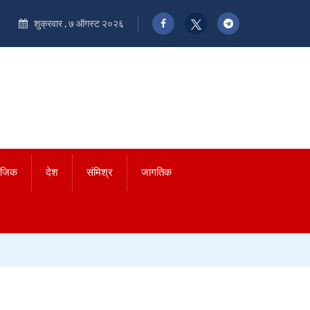
शुक्रवार , ७ ऑगस्ट २०२६
ाजिक
देश
संमिश्र
जागतिक