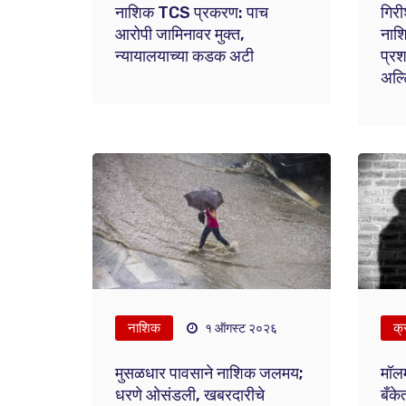
नाशिक TCS प्रकरण: पाच
गिर
आरोपी जामिनावर मुक्त,
नाश
न्यायालयाच्या कडक अटी
प्रश
अल्ट
नाशिक
क्
१ ऑगस्ट २०२६
मुसळधार पावसाने नाशिक जलमय;
मॉलम
धरणे ओसंडली, खबरदारीचे
बँके