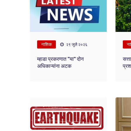
नाशिक
ना
२९ जुलै २०२६
म्हाडा प्रकरणात "या" दोन
सत्
अधिकाऱ्यांना अटक
प्रश