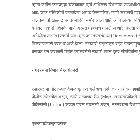
म्हाडा जमीन फसवणूक घोटाळ्यात भूमी अभिलेख विभागाचा उपअधीक्षक स
आहे. शहर पोलिसांनी काजळेला अटक केल्यानंतर, त्याने सरकारी पद
चालवल्याची खळबळजनक माहिती समोर आली आहे. त्याने अत्यंत नियोजन
बनावट नकाशे, शिक्के आणि अत्यंत महत्त्वाचे मानले जाणारे ‘हिस्सा
अभिलेख कक्षात (रेकॉर्ड रूम) मूळ कागदपत्रांमध्ये (Document) समाव
मिळवण्यासाठी स्वतःच अर्ज केला. सरकारी यंत्रणेतून बाहेर पडल्या
बनावट पण सरकारी मोहोर उमटवलेले नकाशे त्याने इतर संशयितांना पु
नगररचना विभागाचे अधिकारी
रडारवर या घोटाळ्यात केवळ भूमी अभिलेखच नव्हे, तर नाशिक महापालि
पोलीस कोठडीत असून, त्याने नकाशामधील (Map) खाडाखोडीकडे जाणीवपूर
पोलिसांनी (Police) कडक पावले उचलली असून, नगररचना विभागाती
एसआयटीकडून तपास