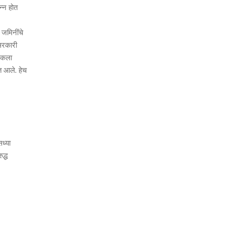
न्न होत
 जमिनींचे
 सरकारी
 नकला
त आले. हेच
ध्या
द्ध