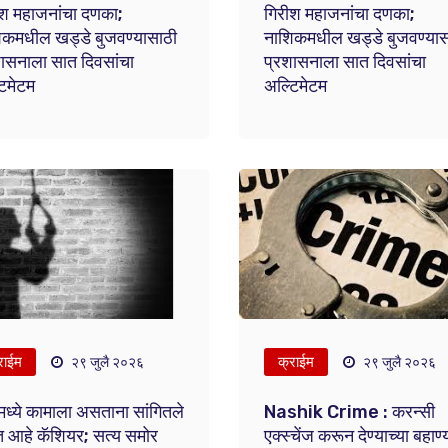
ीश महाजनांचा दणका;
गिरीश महाजनांचा दणका;
िकमधील खड्डे बुजवण्यासाठी
नाशिकमधील खड्डे बुजवण्यास
ासनाला सात दिवसांचा
प्रशासनाला सात दिवसांचा
िमेटम
अल्टिमेटम
राईम
क्राईम
२९ जुलै २०२६
२९ जुलै २०२६
ध्ये कामाला असताना सांगितले
Nashik Crime : करन्सी
त आहे कॅशियर; सत्य समोर
एक्स्चेंज करून देण्याच्या बहाण्