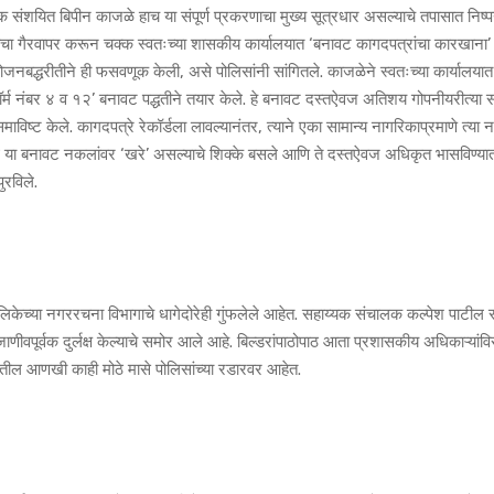
ंशयित बिपीन काजळे हाच या संपूर्ण प्रकरणाचा मुख्य सूत्रधार असल्याचे तपासात निष्प
ाचा गैरवापर करून चक्क स्वतःच्या शासकीय कार्यालयात ‘बनावट कागदपत्रांचा कारखाना’
बद्धरीतीने ही फसवणूक केली, असे पोलिसांनी सांगितले. काजळेने स्वतःच्या कार्यालयात
 फॉर्म नंबर ४ व १२’ बनावट पद्धतीने तयार केले. हे बनावट दस्तऐवज अतिशय गोपनीयरीत्या
िष्ट केले. कागदपत्रे रेकॉर्डला लावल्यानंतर, त्याने एका सामान्य नागरिकाप्रमाणे त्या
मुळे या बनावट नकलांवर ‘खरे’ असल्याचे शिक्के बसले आणि ते दस्तऐवज अधिकृत भासविण्या
रविले.
केच्या नगररचना विभागाचे धागेदोरेही गुंफलेले आहेत. सहाय्यक संचालक कल्पेश पाटील स
्वक दुर्लक्ष केल्याचे समोर आले आहे. बिल्डरांपाठोपाठ आता प्रशासकीय अधिकाऱ्यांविरु
ल आणखी काही मोठे मासे पोलिसांच्या रडारवर आहेत.