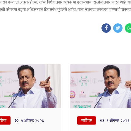
तील सर्व पळवाटा ठाऊक होत्या. सध्या विशेष तपास पथक या प्रकरणाचा सखोल तपास करत आहे. या
खी कोणत्या बड्या अधिकाऱ्यांचे हितसंबंध गुंतलेले आहेत, याचा उलगडा लवकरच होण्याची शक्यत
शिक
नाशिक
१ ऑगस्ट २०२६
१ ऑगस्ट २०२६