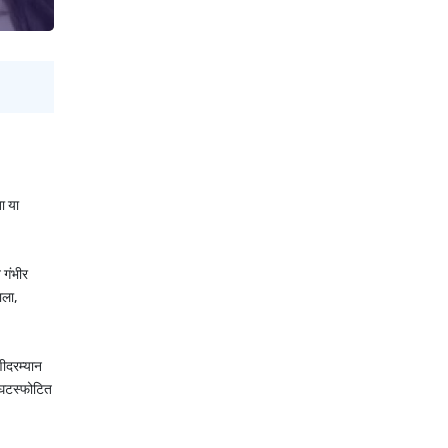
ा या
 गंभीर
ाला,
णीदरम्यान
ा घटस्फोटित