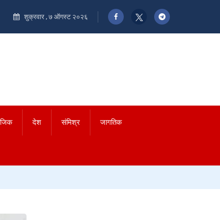
शुक्रवार , ७ ऑगस्ट २०२६
ाजिक
देश
संमिश्र
जागतिक