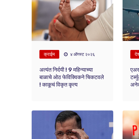
क्राईम
दे
४ ऑगस्ट २०२६
अत्यंत निर्दयी ! 9 महिन्याच्या
एअर 
बाळाचे ओठ फेविक्विकने चिकटवले
टर्ब्
! काकूचं विकृत कृत्य
अने