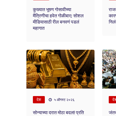
कुख्यात भूषण गोसावीच्या
राज
मैत्रिणीचा हवेत गोळीबार; सोशल
कारण
मीडियासाठी रील बनवणं पडलं
निल
महागात
देश
दे
५ ऑगस्ट २०२६
सोन्याच्या दरात मोठा बदल! प्रति
जंत