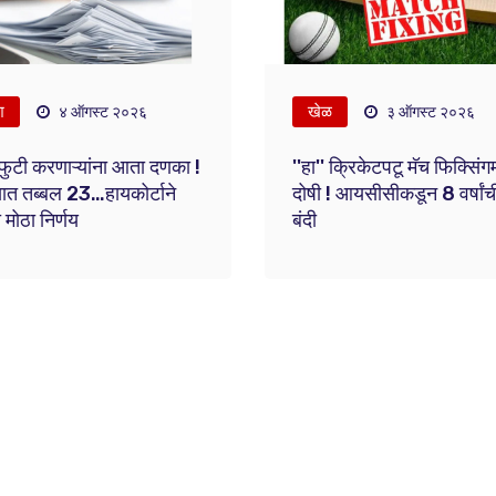
श
खेळ
४ ऑगस्ट २०२६
३ ऑगस्ट २०२६
फुटी करणाऱ्यांना आता दणका !
''हा'' क्रिकेटपटू मॅच फिक्सिंगम
यात तब्बल 23…हायकोर्टाने
दोषी ! आयसीसीकडून 8 वर्षांच
 मोठा निर्णय
बंदी