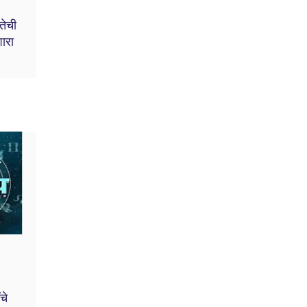
तेची
ारा
चे