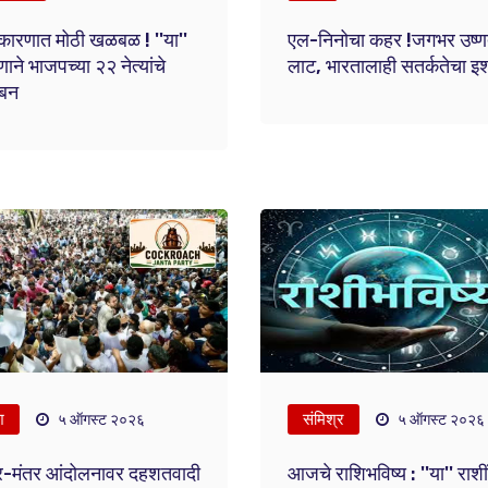
कारणात मोठी खळबळ ! ''या''
एल-निनोचा कहर !जगभर उष्ण
ाने भाजपच्या २२ नेत्यांचे
लाट, भारतालाही सतर्कतेचा इश
ंबन
श
संमिश्र
५ ऑगस्ट २०२६
५ ऑगस्ट २०२६
र-मंतर आंदोलनावर दहशतवादी
आजचे राशिभविष्य : ''या'' राशीं