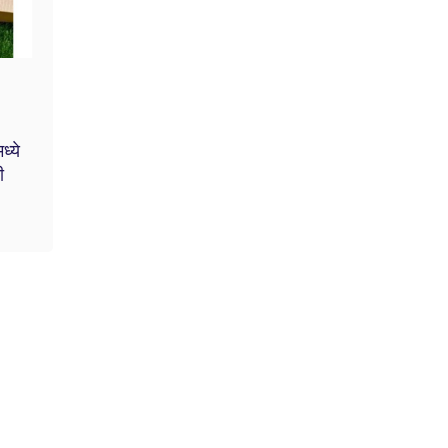
ध्ये
ी