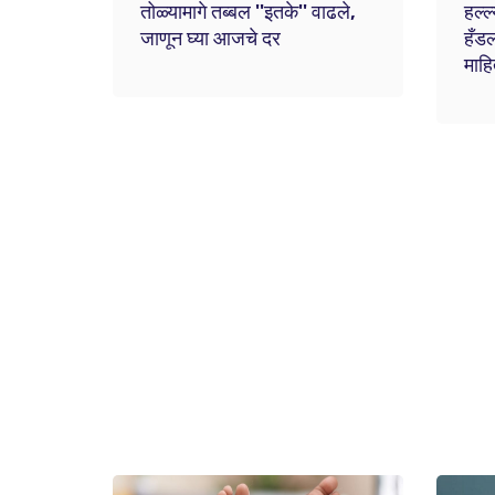
तोळ्यामागे तब्बल ''इतके'' वाढले,
हल्ल
जाणून घ्या आजचे दर
हँड
माहि