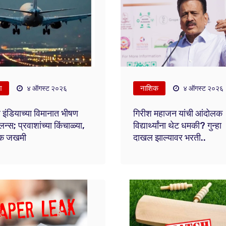
श
नाशिक
४ ऑगस्ट २०२६
४ ऑगस्ट २०२६
इंडियाच्या विमानात भीषण
गिरीश महाजन यांची आंदोलक
युलन्स; प्रवाशांच्या किंचाळ्या,
विद्यार्थ्यांना थेट धमकी? गुन्हा
क जखमी
दाखल झाल्यावर भरती..