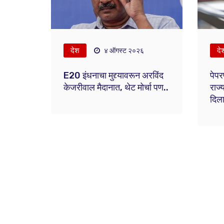
देश
दे
४ ऑगस्ट २०२६
E20 इंधनाचा मुद्द्यावरून अरविंद
पेपर
केजरीवाल मैदानात, थेट मोर्चा पण..
राज्
दिला