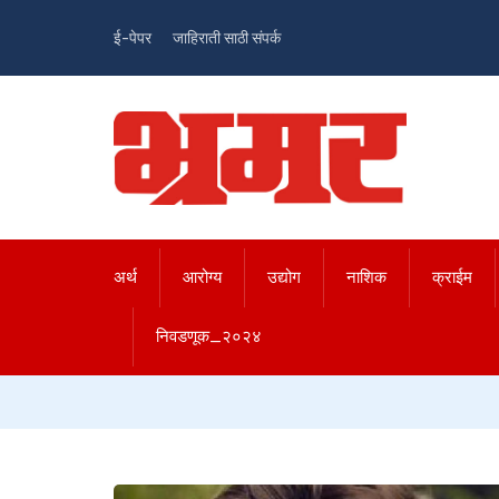
ई-पेपर
जाहिराती साठी संपर्क
अर्थ
आरोग्य
उद्योग
नाशिक
क्राईम
निवडणूक_२०२४