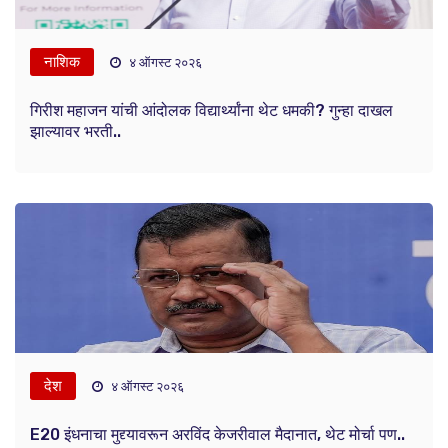
नाशिक
४ ऑगस्ट २०२६
गिरीश महाजन यांची आंदोलक विद्यार्थ्यांना थेट धमकी? गुन्हा दाखल
झाल्यावर भरती..
देश
४ ऑगस्ट २०२६
E20 इंधनाचा मुद्द्यावरून अरविंद केजरीवाल मैदानात, थेट मोर्चा पण..