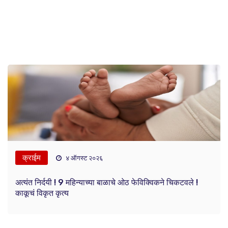
क्राईम
४ ऑगस्ट २०२६
अत्यंत निर्दयी ! 9 महिन्याच्या बाळाचे ओठ फेविक्विकने चिकटवले !
काकूचं विकृत कृत्य