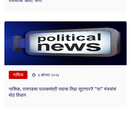
पावसाचा अलर्ट जारी
नाशिक
३ ऑगस्ट २०२६
नाशिक, रायगडचा पालकमंत्री पदाचा तिढा सुटणार? ''या'' मंत्र्यांचं
मोठं विधान