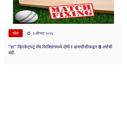
खेळ
३ ऑगस्ट २०२६
''हा'' क्रिकेटपटू मॅच फिक्सिंगमध्ये दोषी ! आयसीसीकडून 8 वर्षांची
बंदी