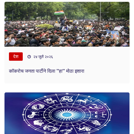
देश
२४ जुलै २०२६
कॉकरोच जनता पार्टीने दिला ''हा'' मोठा इशारा