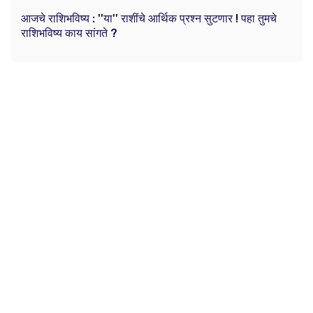
आजचे राशिभविष्य : ''या'' राशींचे आर्थिक प्रश्न सुटणार ! पहा तुमचे
राशिभविष्य काय सांगते ?