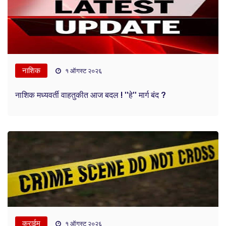
नाशिक
१ ऑगस्ट २०२६
नाशिक मध्यवर्ती वाहतुकीत आज बदल ! ''हे'' मार्ग बंद ?
क्राईम
१ ऑगस्ट २०२६