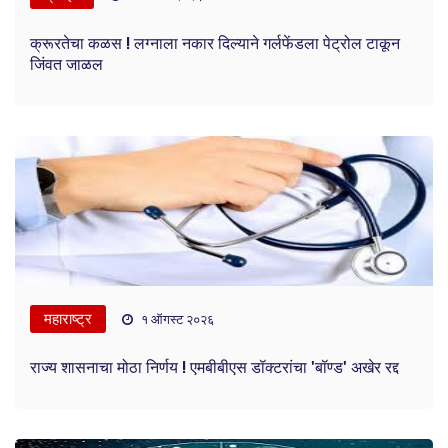
क्रूरतेचा कळस ! लग्नाला नकार दिल्याने गर्लफेंडला पेट्रोल टाकून
जिंवत जाळल
महाराष्ट्र
१ ऑगस्ट २०२६
राज्य शासनाचा मोठा निर्णय ! एमबीबीएस डॉक्टरांचा 'बॉण्ड' अखेर रद्द