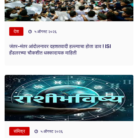
देश
५ ऑगस्ट २०२६
जंतर-मंतर आंदोलनावर दहशतवादी हल्ल्याचा होता डाव ! ISI
हँडलरच्या चौकशीत धक्कादायक माहिती
संमिश्र
५ ऑगस्ट २०२६