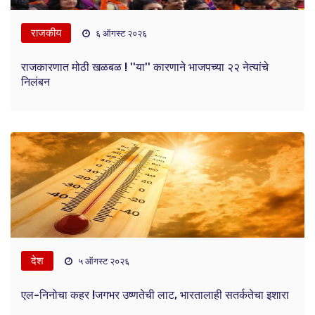
राजकीय
६ ऑगस्ट २०२६
राजकारणात मोठी खळबळ ! ''या'' कारणाने भाजपच्या २२ नेत्यांचे
निलंबन
देश
५ ऑगस्ट २०२६
एल-निनोचा कहर !जगभर उष्णतेची लाट, भारतालाही सतर्कतेचा इशारा