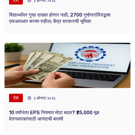
देश
३ ऑगस्ट २०२६
विद्यार्थ्यांवर गुन्हा दाखल होणार नाही, 2700 गुन्हेगारांविरुद्धचा
एफआयआर कायम राहील; केंद्र सरकारची भूमिका
देश
३ ऑगस्ट २०२६
10 वर्षांनंतर EPS नियमात मोठा बदल? ₹25,000 मूळ
वेतनधारकांसाठी आनंदाची बातमी