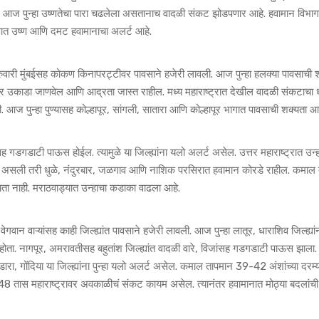
. आज पुन्हा उष्णतेचा पारा चढलेला असतानाच वादळी संकट झोडपणार आहे. हवामान विभाग
ोकणात उष्ण आणि दमट हवामानाचा अलर्ट आहे.
गुरुवारी मुंबईसह कोकण किनापरट्टीवर पावसाने हजेरी लावली. आज पुन्हा हलक्या पावसाची 
र उकाडा जाणवेल आणि आद्रता जास्त राहील. मध्य महाराष्ट्रात देखील वादळी संकटाचा 
ी. आज पुन्हा पुण्यासह कोल्हापूर, सांगली, सातारा आणि कोल्हापूर भागात पावसाची शक्यता आह
ह गडगडाटी पाऊस होईल. त्यामुळे या जिल्ह्यांना यलो अलर्ट असेल. उत्तर महाराष्ट्रात उन्ह
 असली तरी धुळे, नंदुरबार, जळगाव आणि नाशिक परसिरात हवामान कोरडे राहील. कमाल
ता नाही. मराठवाड्यात उन्हाचा कडाका वाढला आहे.
वान वाऱ्यांसह काही जिल्ह्यांत पावसाने हजेरी लावली. आज पुन्हा लातूर, धाराशिव जिल्ह्या
होता. नागपूर, अमरावतीसह बहुतांश जिल्ह्यांत वादळी वारे, विजांसह गडगडाटी पाऊस झाला.
ंडारा, गोंदिया या जिल्ह्यांना पुन्हा यलो अलर्ट असेल. कमाल तापमान 39-42 अंशांच्या दरम्
ल 48 तास महाराष्ट्रावर अवकाळीचं संकट कायम असेल. त्यानंतर हवामानात मोठ्या बदलांची