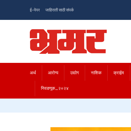
ई-पेपर
जाहिराती साठी संपर्क
अर्थ
आरोग्य
उद्योग
नाशिक
क्राईम
निवडणूक_२०२४