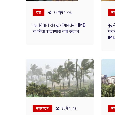
देश
महा
१५ जून २०२६
एल निनोचं संकट घोंगावतंय ! IMD
पुढच
चा चिंता वाढवणारा नवा अंदाज
घराब
IMD
महाराष्ट्र
महा
२८ मे २०२६