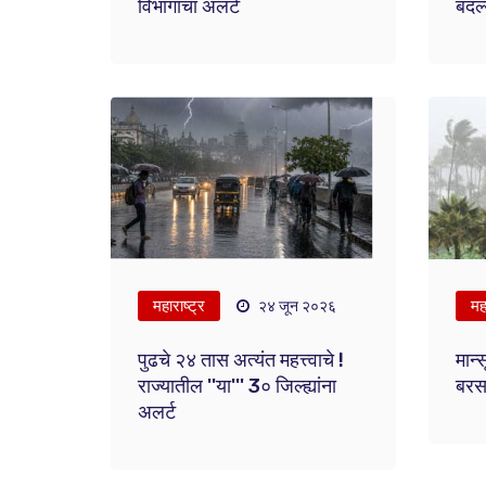
विभागाचा अलर्ट
बदल्
महाराष्ट्र
महा
२४ जून २०२६
पुढचे २४ तास अत्यंत महत्त्वाचे !
मान्
राज्यातील ''या''' 3० जिल्ह्यांना
बरस
अलर्ट