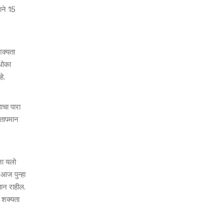
ाने 15
शक्यता
धोका
े.
ाचा पारा
 तापमान
ंना यलो
 आज पुन्हा
यान राहील.
 शक्यता