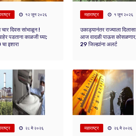
राष्ट्र
महाराष्ट्र
१२ जून २०२६
१ जून २०२६
े चार दिवस सांभाळून !
उकाड्यानंतर राज्याला दिलासा
ाहेर पडताना काळजी घ्या;
आज वादळी पाऊस कोसळणार
 चा इशारा
29 जिल्ह्यांना अलर्ट
राष्ट्र
महाराष्ट्र
२८ मे २०२६
२६ मे २०२६