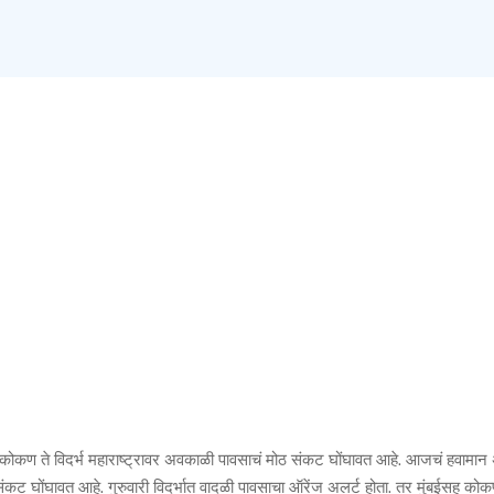
यात कोकण ते विदर्भ महाराष्ट्रावर अवकाळी पावसाचं मोठ संकट घोंघावत आहे. आजचं हवामा
 संकट घोंघावत आहे. गुरुवारी विदर्भात वादळी पावसाचा ऑरेंज अलर्ट होता. तर मुंबईसह कोक