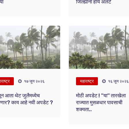
या
जिल्ह्यांना हाय अलर्ट
राष्ट्र
महाराष्ट्र
१७ जून २०२६
१६ जून २०२६
सून आता थेट जुलैमध्येच
मोठी अपडेट ! ''या'' तारखेला
णार? काय आहे नवी अपडेट ?
राज्यात मुसळधार पावसाची
शक्यता..