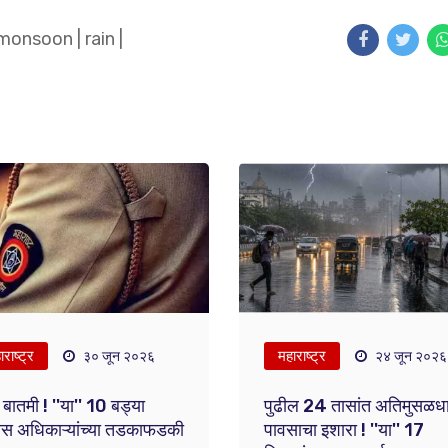
monsoon
|
rain
|
राष्ट्र
महाराष्ट्र
३० जून २०२६
२४ जून २०२६
 बातमी ! ''या'' 10 बड्या
पुढील 24 तासांत अतिमुसळध
िस अधिकाऱ्यांच्या तडकाफडकी
पावसाचा इशारा ! ''या'' 17