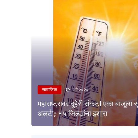
सामाजिक
८ मे २०२६
महाराष्ट्रावर दुहेरी संकट! एका बाजूला 
अलर्ट'; १५ जिल्ह्यांना इशारा