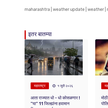
maharashtra
|
weather update
|
weather
|
इतर बातम्या
महाराष्ट्र
महा
१ जुलै २०२६
आता राज्यात धो - धो कोसळणार !
मोठी
''या'' 11 जिल्ह्यांना हवामान
पोल