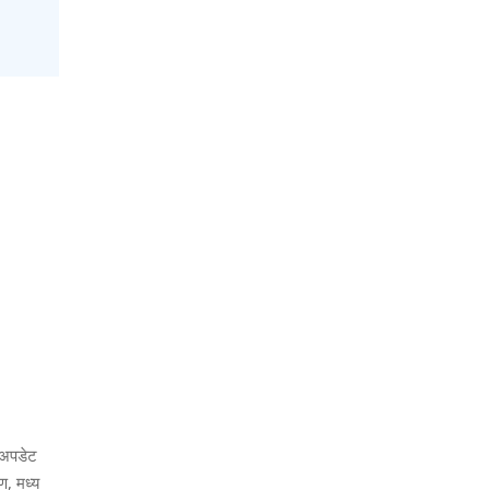
न अपडेट
ण, मध्य