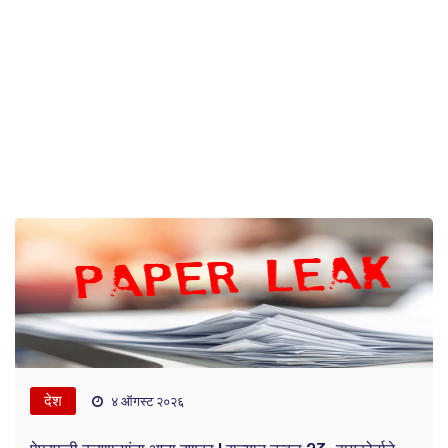
देश
४ ऑगस्ट २०२६