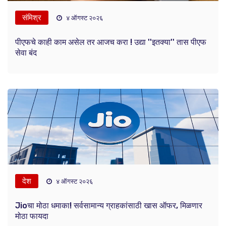
संमिश्र
४ ऑगस्ट २०२६
पीएफचे काही काम असेल तर आजच करा ! उद्या ''इतक्या'' तास पीएफ
सेवा बंद
देश
४ ऑगस्ट २०२६
Jioचा मोठा धमाका! सर्वसामान्य ग्राहकांसाठी खास ऑफर, मिळणार
मोठा फायदा