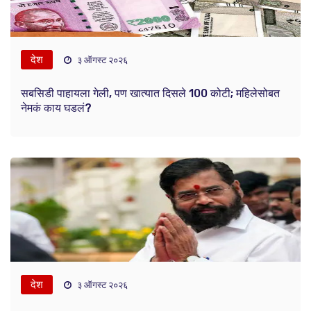
देश
३ ऑगस्ट २०२६
सबसिडी पाहायला गेली, पण खात्यात दिसले 100 कोटी; महिलेसोबत
नेमकं काय घडलं?
देश
३ ऑगस्ट २०२६