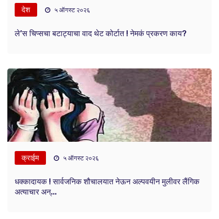
देश
५ ऑगस्ट २०२६
ले’स चिप्सचा बटाट्याचा वाद थेट कोर्टात ! नेमकं प्रकरण काय?
क्राईम
५ ऑगस्ट २०२६
धक्कादायक ! सार्वजनिक शौचालयात नेऊन अल्पवयीन मुलीवर लैंगिक
अत्याचार अन्...