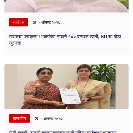
नाशिक
५ ऑगस्ट २०२६
खरातचा पराक्रम ! भक्तांच्या नावाने १०० बनावट खाती; SITचा मोठा
खुलासा
राजकीय
५ ऑगस्ट २०२६
मोठी बातमी! रुपाली चाकणकरांच्या जागी महिला प्रदेशाध्यक्षपदावर