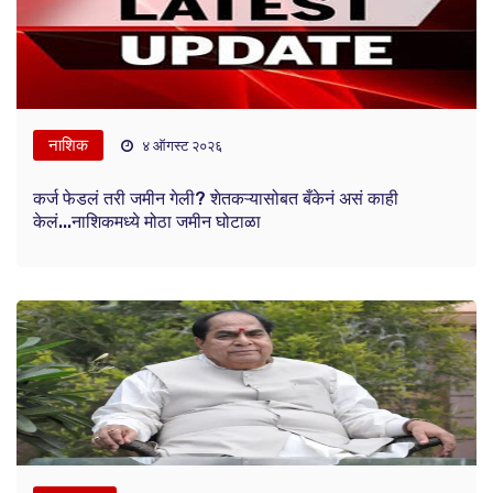
नाशिक
४ ऑगस्ट २०२६
कर्ज फेडलं तरी जमीन गेली? शेतकऱ्यासोबत बँकेनं असं काही
केलं...नाशिकमध्ये मोठा जमीन घोटाळा