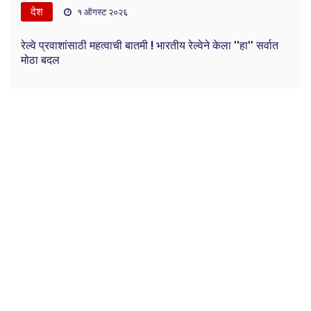
देश
१ ऑगस्ट २०२६
रेल्वे प्रवाशांसाठी महत्वाची बातमी ! भारतीय रेल्वेने केला ''हा'' सर्वात
मोठा बदल