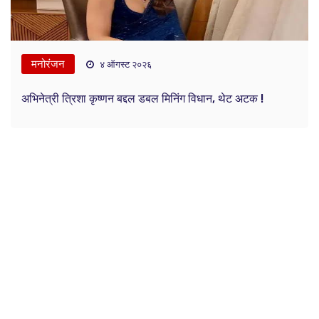
मनोरंजन
४ ऑगस्ट २०२६
अभिनेत्री त्रिशा कृष्णन बद्दल डबल मिनिंग विधान, थेट अटक !