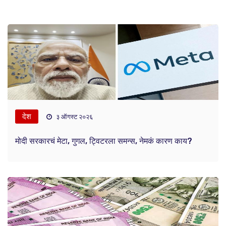
देश
३ ऑगस्ट २०२६
मोदी सरकारचं मेटा, गुगल, ट्विटरला समन्स, नेमकं कारण काय?