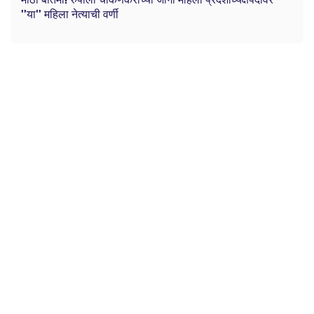
''या'' महिला नेत्याची वर्णी