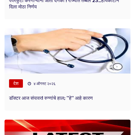
पेपरफुटी करणाऱ्यांना आता दणका ! राज्यात तब्बल 23…हायकोर्टाने
दिला मोठा निर्णय
देश
४ ऑगस्ट २०२६
डॉक्टर आज संपावर! रुग्णांचे हाल; ''हे'' आहे कारण