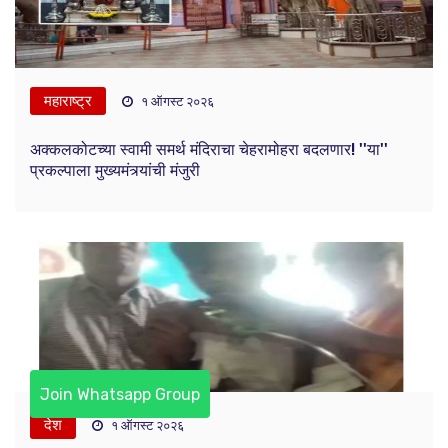
महाराष्ट्र
१ ऑगस्ट २०२६
अक्कलकोटच्या स्वामी समर्थ मंदिराचा चेहरामोहरा बदलणार! ''या''
प्रकल्पाला मुख्यमंत्र्यांची मंजुरी
Join Whatsapp Group
देश
१ ऑगस्ट २०२६