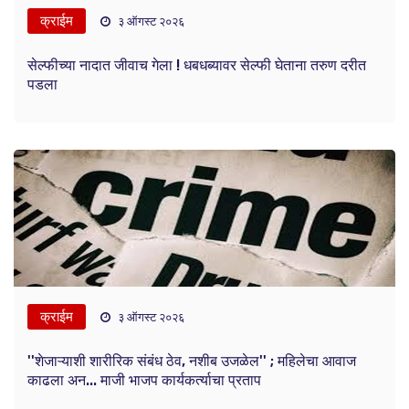
क्राईम
३ ऑगस्ट २०२६
सेल्फीच्या नादात जीवाच गेला ! धबधब्यावर सेल्फी घेताना तरुण दरीत
पडला
क्राईम
३ ऑगस्ट २०२६
''शेजाऱ्याशी शारीरिक संबंध ठेव, नशीब उजळेल'' ; महिलेचा आवाज
काढला अन... माजी भाजप कार्यकर्त्याचा प्रताप