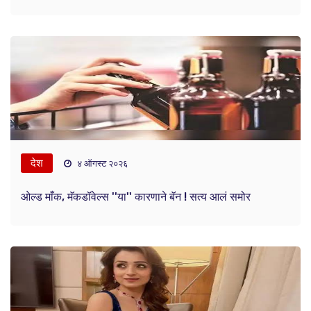
देश
४ ऑगस्ट २०२६
ओल्ड माँक, मॅकडॉवेल्स ''या'' कारणाने बॅन ! सत्य आलं समोर