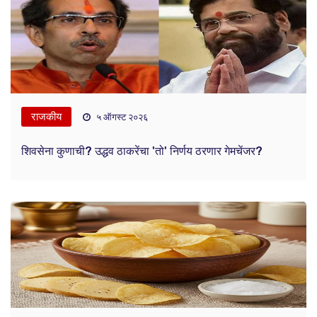
राजकीय
५ ऑगस्ट २०२६
शिवसेना कुणाची? उद्धव ठाकरेंचा 'तो' निर्णय ठरणार गेमचेंजर?