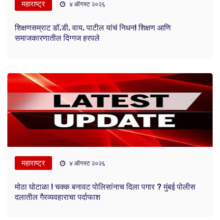
महाराष्ट्र
४ ऑगस्ट २०२६
शिक्षणसम्राट डॉ.डी. वाय. पाटील यांचं निधन! शिक्षण आणि
समाजकारणातील दिग्गज हरपले
महाराष्ट्र
४ ऑगस्ट २०२६
मोठा घोटाळा ! चक्क बनावट पोलिसांनाच दिला पगार ? मुंबई पोलीस
दलातील गैरव्यवहाराचा पर्दाफाश