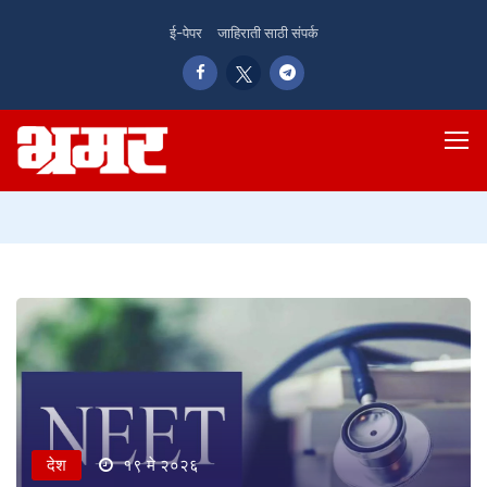
ई-पेपर
जाहिराती साठी संपर्क
देश
१९ मे २०२६