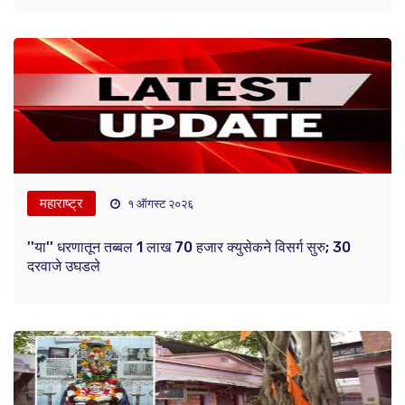
महाराष्ट्र
१ ऑगस्ट २०२६
''या'' धरणातून तब्बल 1 लाख 70 हजार क्युसेकने विसर्ग सुरु; 30
दरवाजे उघडले