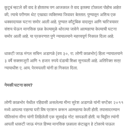
कुटूबं म्हटले की वाद हे होतातच पण आजकाल ते वाद इतक्या टोकाला पोहोच आहेत
की, त्याचे परीणाम थेट एखाद्या व्यक्तिच्या जिवावर बेततात. पुण्यातून अशिच एक
धक्कादायक घटना समोर आली आहे. पुण्यात कौटुंबिक वादातून आणि चारित्र्यावर
संशय घेऊन मानसिक छळ केल्यामुळे थोरल्या जावेने आत्महत्या केल्याची घटना
समोर आली आहे. या प्रकरणात पुणे न्यायालयाने महत्त्वपूर्ण निकाल दिला आहे.
धाकटी जाऊ मंगल सचिन अडागळे (वय ३०, रा. लोणी काळभोर) हिला न्यायालयाने
३ वर्षे सक्तमजुरी आणि १ हजार रुपये दंडाची शिक्षा सुनावली आहे. अतिरिक्त सत्र
न्यायाधीश ए. आय. पेरमपल्ली यांनी हा निकाल दिला.
नेमकी घटना काय?
लोणी काळभोर येथील रहिवासी असलेल्या मीना सुरेश अडागळे यांनी सप्टेंबर २०११
मध्ये आपल्या राहत्या घरी विष प्राशन करून आत्महत्या केली होती. तपासादरम्यान
पोलिसांना मीना यांनी लिहिलेली एक सुसाईड नोट सापडली होती. या चिठ्ठीत त्यांनी
आपली धाकटी जाऊ मंगल हिच्या मानसिक छळाला कंटाळून हे टोकाचे पाऊल