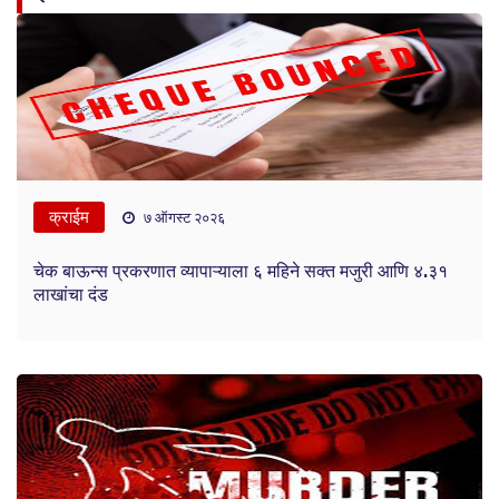
क्राईम
७ ऑगस्ट २०२६
चेक बाऊन्स प्रकरणात व्यापाऱ्याला ६ महिने सक्त मजुरी आणि ४.३१
लाखांचा दंड