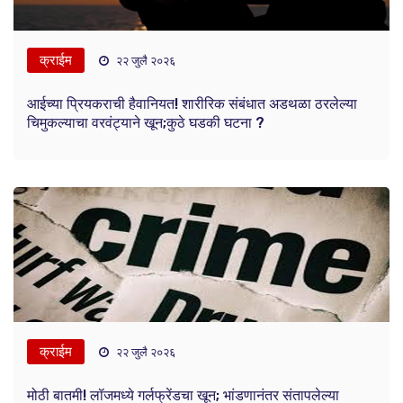
क्राईम
२२ जुलै २०२६
आईच्या प्रियकराची हैवानियत! शारीरिक संबंधात अडथळा ठरलेल्या
चिमुकल्याचा वरवंट्याने खून;कुठे घडकी घटना ?
क्राईम
२२ जुलै २०२६
मोठी बातमी! लॉजमध्ये गर्लफ्रेंडचा खून; भांडणानंतर संतापलेल्या