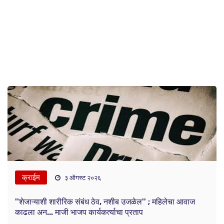
क्राईम
३ ऑगस्ट २०२६
''शेजाऱ्याशी शारीरिक संबंध ठेव, नशीब उजळेल'' ; महिलेचा आवाज
काढला अन... माजी भाजप कार्यकर्त्याचा प्रताप