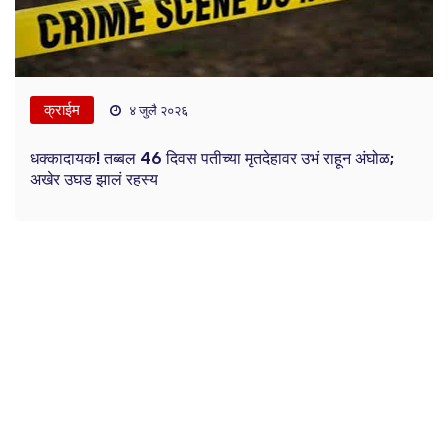
क्राईम
४ जुलै २०२६
धक्कादायक! तब्बल 46 दिवस पतीच्या मृतदेहावर उभं राहून अंघोळ;
अखेर उघड झालं रहस्य