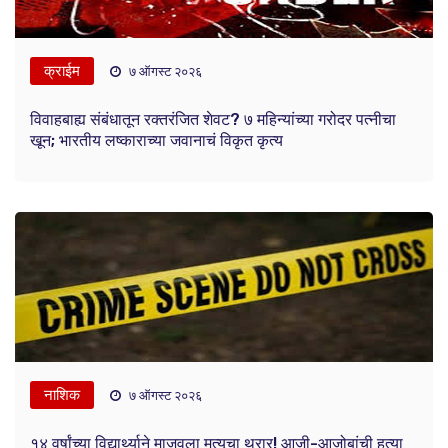
क्राईम
७ ऑगस्ट २०२६
विवाहबाह्य संबंधातून रक्तरंजित शेवट? ७ महिन्यांच्या गरोदर पत्नीचा
खून; भारतीय लष्काराच्या जवानाचं विकृत कृत्य
नाशिक
७ ऑगस्ट २०२६
१४ वर्षांच्या विद्यार्थ्याने माजवला मृत्यूचा थरार! आजी-आजोबांची हत्या