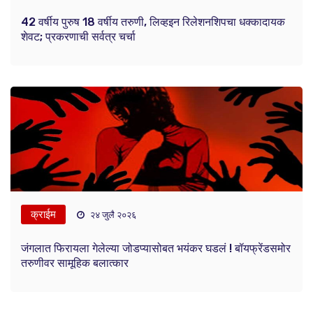
42 वर्षीय पुरुष 18 वर्षीय तरुणी, लिव्हइन रिलेशनशिपचा धक्कादायक
शेवट; प्रकरणाची सर्वत्र चर्चा
क्राईम
२४ जुलै २०२६
जंगलात फिरायला गेलेल्या जोडप्यासोबत भयंकर घडलं ! बॉयफ्रेंडसमोर
तरुणीवर सामूहिक बलात्कार