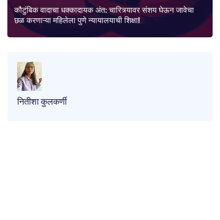
कौटुंबिक वादाचा धक्कादायक अंत: चारित्र्यावर संशय घेऊन जावेचा
छळ करणाऱ्या महिलेला पुणे न्यायालयाची शिक्षा!
नितीशा कुलकर्णी