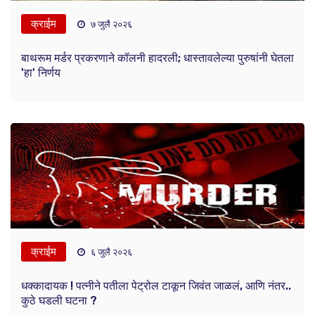
क्राईम
७ जुलै २०२६
बाथरूम मर्डर प्रकरणाने कॉलनी हादरली; धास्तावलेल्या पुरुषांनी घेतला
'हा' निर्णय
क्राईम
६ जुलै २०२६
धक्कादायक ! पत्नीने पतीला पेट्रोल टाकून जिवंत जाळलं, आणि नंतर..
कुठे घडली घटना ?