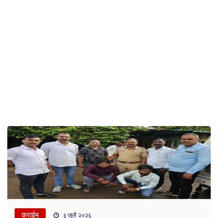
क्राईम
३ जुलै २०२६