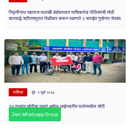
निवृत्तीनाथ महाराज पालखी बंदोबस्तात नाशिकरोड पोलिसांची मोठी
कारवाई; श्रीरामपुरात गोळीबार करून पळणारे २ सराईत गुन्हेगार जेरबंद
नाशिक
१ जुलै २०२६
२४ तासांत चोरीचा छडा! अमोल आईस्क्रीम पार्लरमधील चोरी
प्रकरणात आरोपी जेरबंद
Join Whatsapp Group