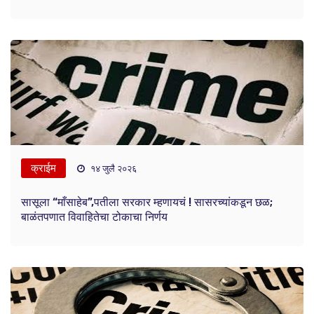
क्राईम
१४ जुलै २०२६
सासूला “माँसाहेब”,पतीला सरकार म्हणायचं ! सासरच्यांकडून छळ;
बाळंतपणात विवाहितेचा टोकाचा निर्णय