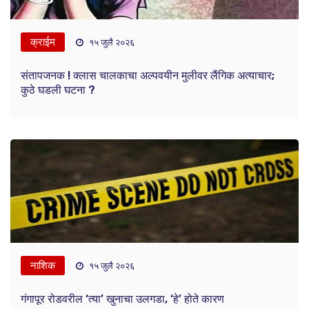
क्राईम
१५ जुलै २०२६
संतापजनक ! क्लास चालकाचा अल्पवयीन मुलीवर लैंगिक अत्याचार;
कुठे घडली घटना ?
नाशिक
१५ जुलै २०२६
गंगापूर रोडवरील ‘त्या’ खुनाचा उलगडा, ‘हे’ होते कारण