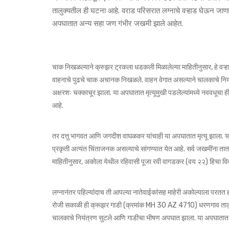
तालुक्यतील ही घटना आहे. वराड परिसरात लग्नाचे वऱ्हाड घेऊन जाणा
अपघातात अन्य सहा जण गंभीर जखमी झाले आहेत.
चाक निखळल्याने क्रुझर ट्रकला धडकली मिळालेल्या माहितीनुसार, हे वऱ्ह
वाहनाचे पुढचे चाक अचानक निखळले. वाहन वेगात असल्याने चालकाचे नि
अक्षरशः चक्काचूर झाला. या अपघातात मृत्यूमुखी पडलेल्यांमध्ये नववधूचा
आहे.
तर दत्तू भागवत आणि जगदीश वाघळकर यांचाही या अपघातात मृत्यू झाला.
प्रकृती अत्यंत चिंताजनक असल्याचे सांगण्यात येत आहे. सर्व जखमींना ता
माहितीनुसार, अकोला येथील रहिवासी पूजा रवी वागडकर (वय २२) हिचा विवा
लग्नानंतर पहिल्यांदाच ती आपल्या नातेवाईकांसह माहेरी अकोल्याला परतत होत
रोजी सकाळी ही क्रूझर गाडी (क्रमांक MH 30 AZ 4710) धरणगाव तालु
चालकाचे नियंत्रण सुटले आणि गाडीचा भीषण अपघात झाला. या अपघातात 