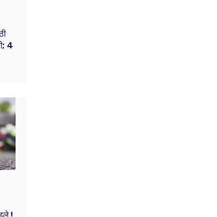
ठी
टी; 4
डले !