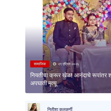
सामाजिक
२९ एप्रिल २०२६
नियतीचा क्रूर खेळ! आनंदाचे रूपांतर
अपघाती मृत्यू
नितीशा कुलकर्णी