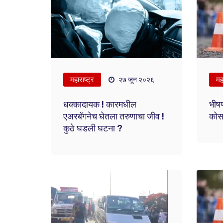
महाराष्ट्र
महा
२७ जून २०२६
धक्कादायक ! कारमधील
भीष
एअरबॅगनेच घेतला तरुणाचा जीव !
कोसळ
कुठे घडली घटना ?