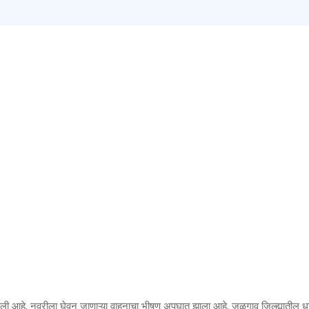
आहे. नवरीला घेवून जाणाऱ्या वाहनाचा भीषण अपघात झाला आहे. जळगाव जिल्ह्यातील 