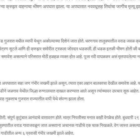
ऱ्या क्रुझर वाहनाचा भीषण अपघात झाला. या अपघातात नववधूसह तिघांचा जागीच मृत्यू झा
ाड गुजरात मधील व्यापी येथून अकोल्याच्या दिशेनं जात होते. धरणगाव तालुक्यातील वराड जवळ क
यंत्रण सुटले आणि ही क्रुझर समोरील ट्रकला जोरदार धडकली. ही धडक इतकी भीषण होती की 
 ही समावेश असल्याने परिसरात मोठी हळहळ व्यक्त होत आहे. पूजा रवी वाघळकर असं मृतपावलेल्या न
 या अपघातात सहा जण गंभीर जखमी झाले असून, त्यात एका लहान बालकाचा देखील समावेश आहे. 
तडीने जळगाव येथील जिल्हा रुग्णालयात दाखल करण्यात आले असून त्यांच्यावर उपचार सुरू आहेत. 
ह नुकताच गुजरात राज्यातील वापी येथे संपन्न झाला होता.
ी. संपूर्ण कुटुंबात आनंदाचे वातावरण होते. मात्र नियतीच्या मनात काही वेगळेच होते. बुधवारी २९
क्यातील वराड गावाजवळून जात असताना अचानक गाडीचे एक चाक निखळले. वेग जास्त असल्यान
गाडीतील अन्य ६ प्रवासी गंभीर जखमी झाले आहेत.