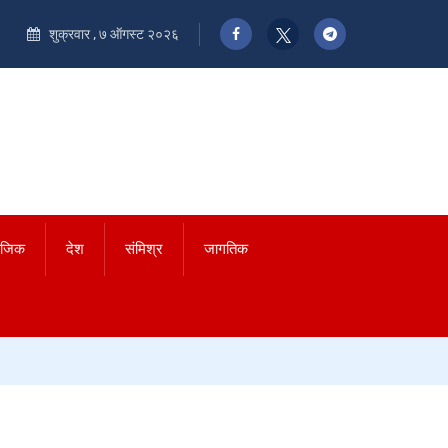
शुक्रवार , ७ ऑगस्ट २०२६
ाजिक
देश
संमिश्र
जागतिक