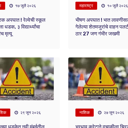
श
महाराष्ट्र
१७ जुलै २०२६
१० जुलै २०२६
क अपघात ! रेल्वेची स्कूल
भीषण अपघात ! भात लावणीसा
ला धडक, ३ विद्यार्थ्यांचा
गेलेल्या शेतमजुरांचे वाहन पल
च मृत्यू
ठार 27 जण गंभीर जखमी
शिक
नाशिक
२९ जून २०२६
२७ जून २०२६
च्या धडकेत नवी मुंबईतील
भरधाव क्रेटाने दुचाकीला चिर