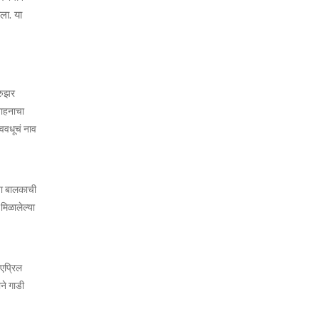
ला. या
्रुझर
वाहनाचा
ववधूचं नाव
या बालकाची
मिळालेल्या
 एप्रिल
े गाडी