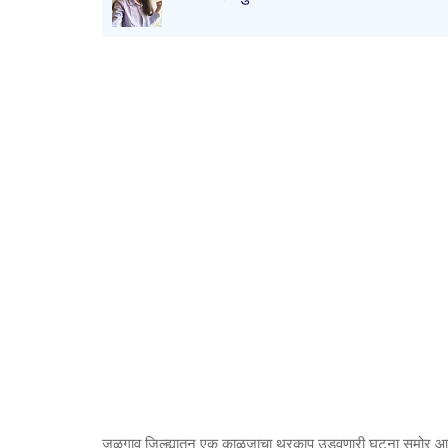
जळगाव जिल्ह्यातून एक काळजाचा थरकाप उडवणारी घटना समोर आली 