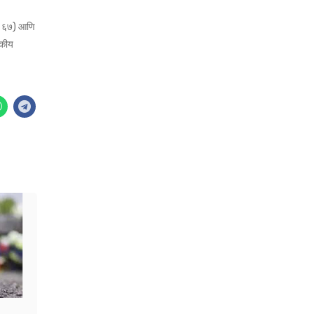
वय ६७) आणि
यकीय