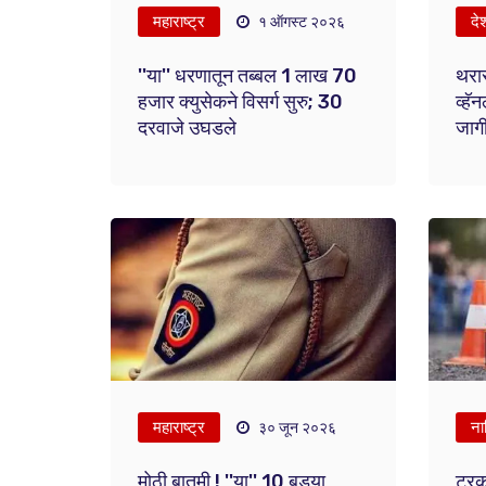
महाराष्ट्र
दे
१ ऑगस्ट २०२६
''या'' धरणातून तब्बल 1 लाख 70
थरार
हजार क्युसेकने विसर्ग सुरु; 30
व्हॅन
दरवाजे उघडले
जागी
महाराष्ट्र
ना
३० जून २०२६
मोठी बातमी ! ''या'' 10 बड्या
ट्रक