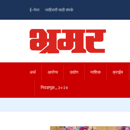
ई-पेपर
जाहिराती साठी संपर्क
अर्थ
आरोग्य
उद्योग
नाशिक
क्राईम
निवडणूक_२०२४