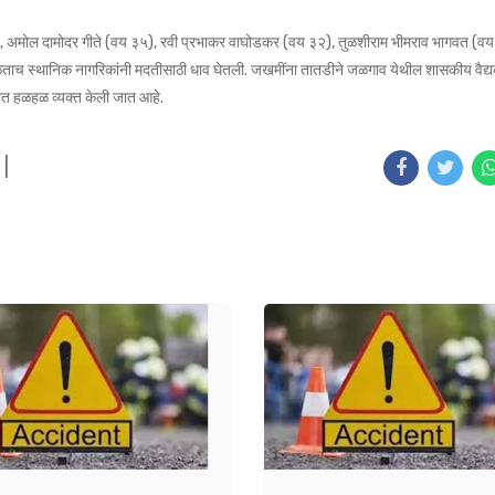
३५), अमोल दामोदर गीते (वय ३५), रवी प्रभाकर वाघोडकर (वय ३२), तुळशीराम भीमराव भागवत (
िळताच स्थानिक नागरिकांनी मदतीसाठी धाव घेतली. जखमींना तातडीने जळगाव येथील शासकीय वैद्
ात हळहळ व्यक्त केली जात आहे.
|