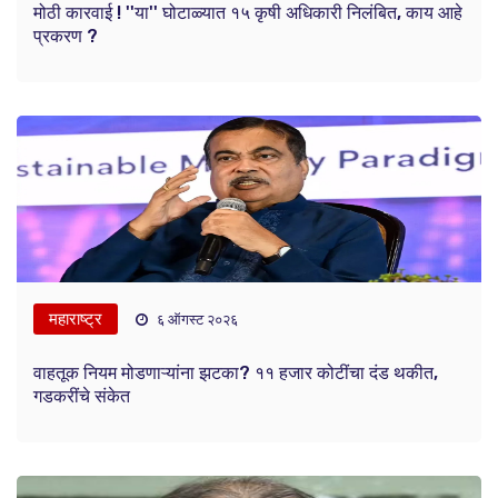
मोठी कारवाई ! ''या'' घोटाळ्यात १५ कृषी अधिकारी निलंबित, काय आहे
प्रकरण ?
महाराष्ट्र
६ ऑगस्ट २०२६
वाहतूक नियम मोडणाऱ्यांना झटका? ११ हजार कोटींचा दंड थकीत,
गडकरींचे संकेत