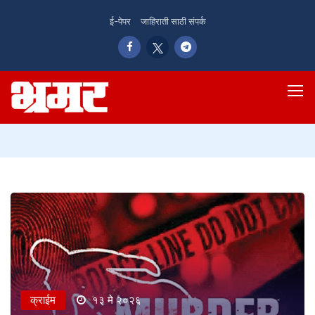
ई-पेपर
जाहिराती साठी संपर्क
क्राईम
१३ मे २०२६