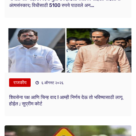
अंत्यसंस्कार; विधीसाठी 5100 रुपये पाठवले अन...
राजकीय
६ ऑगस्ट २०२६
शिवसेना पक्ष आणि चिन्ह वाद ! आम्ही निर्णय देऊ तो भविष्यासाठी लागू
होईल ; सुप्रीम कोर्ट