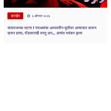
क्राईम
६ ऑगस्ट २०२६
संतापजनक घटना ! नराधमांचा अल्पवयीन मुलीवर अत्याचार करून
क्रूर हत्या, रॉडसारखी वस्तु अन... अत्यंत भयंकर कृत्य