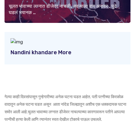
चूलत भावाच्या लग्नात डीजेवर नाचली, नवऱ्याला राग अनावर , पुढे
घडलं भयानक ..
Nandini khandare More
गेल्या काही दिवसांपासून गुन्हेगारीच्या अनेक घटना घडत आहेत. पती पत्नीच्या किरकोळ
वादातून अनेक घटना घडत असून आता नांदेड जिल्ह्यातून अशीच एक धक्कदायक घटना
समोर आली आहे.चुलत भावाच्या लग्नात डीजेवर नाचल्याच्या कारणावरून पतीने आपल्या
पत्नीची हत्या केली आणि त्यानंतर स्वतःदेखील टोकाचे पाऊल उचलले.