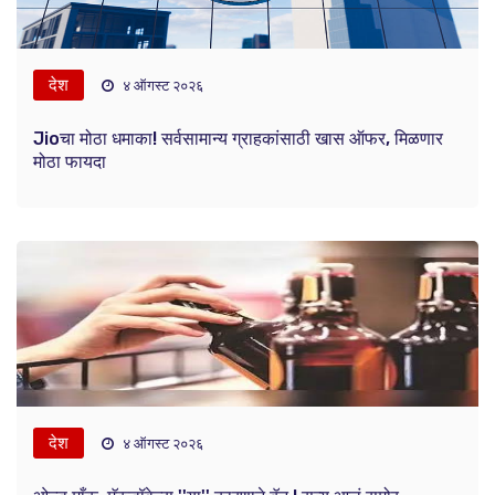
देश
४ ऑगस्ट २०२६
Jioचा मोठा धमाका! सर्वसामान्य ग्राहकांसाठी खास ऑफर, मिळणार
मोठा फायदा
देश
४ ऑगस्ट २०२६