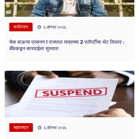
मनोरंजन
६ ऑगस्ट २०२६
चेक बाऊन्स प्रकरण ! राजपाल यादवच्या 2 प्रॉपर्टींचा थेट लिलाव :
बँकेकडून कारवाईला सुरुवात
महाराष्ट्र
६ ऑगस्ट २०२६