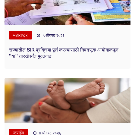
महाराष्ट्र
५ ऑगस्ट २०२६
राज्यातील SIR प्रक्रिया पूर्ण करण्यासाठी निवडणूक आयोगाकडून
''या'' तारखेपर्यंत मुदतवाढ
क्राईम
४ ऑगस्ट २०२६