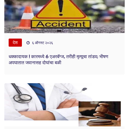
देश
६ ऑगस्ट २०२६
धक्कादायक ! कारमध्ये 6 एअरबॅग्ज, तरीही मृत्यूचा तांडव; भीषण
अपघातात जवानासह दोघांचा बळी