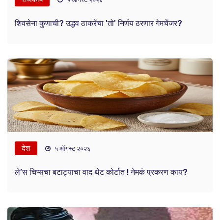
शिवसेना कुणाची? उद्धव ठाकरेंचा 'तो' निर्णय ठरणार गेमचेंजर?
देश
५ ऑगस्ट २०२६
ले’स चिप्सचा बटाट्याचा वाद थेट कोर्टात ! नेमकं प्रकरण काय?