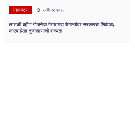
महाराष्ट्र
५ ऑगस्ट २०२६
लाडकी बहीण योजनेचा गैरफायदा घेणाऱ्यांवर सरकारचा शिकंजा;
कारवाईसह तुरुंगवासाची शक्यता