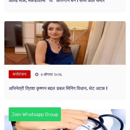
ओल्ड माँक, मॅकडॉवेल्स ''या'' कारणाने बॅन ! सत्य आलं समोर
मनोरंजन
४ ऑगस्ट २०२६
अभिनेत्री त्रिशा कृष्णन बद्दल डबल मिनिंग विधान, थेट अटक !
Join Whatsapp Group