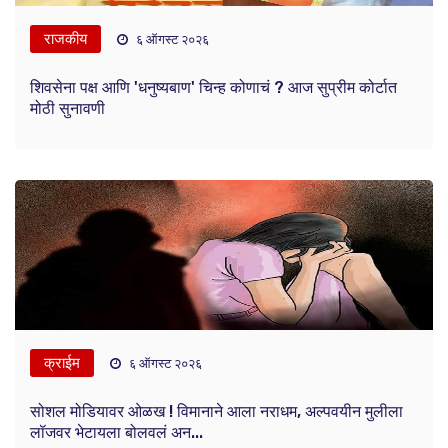
राजकीय
६ ऑगस्ट २०२६
शिवसेना पक्ष आणि 'धनुष्यबाण' चिन्ह कोणाचं ? आज सुप्रीम कोर्टात
मोठी सुनावणी
क्राईम
६ ऑगस्ट २०२६
सोशल मोडियावर ओळख ! विमानाने आला नराधम, अल्पवयीन मुलीला
लॉजवर भेटायला बोलवलं अन...