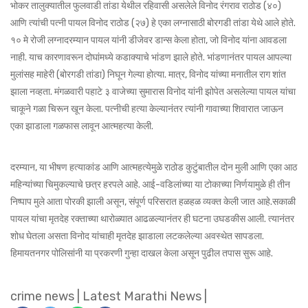
भोकर तालुक्यातील फुलवाडी तांडा येथील रहिवासी असलेले विनोद रंगराव राठोड (४०)
आणि त्यांची पत्नी पायल विनोद राठोड (२७) हे एका लग्नासाठी बोरगडी तांडा येथे आले होते.
१० मे रोजी लग्नादरम्यान पायल यांनी डीजेवर डान्स केला होता, जो विनोद यांना आवडला
नाही. याच कारणावरून दोघांमध्ये कडाक्याचे भांडण झाले होते. भांडणानंतर पायल आपल्या
मुलांसह माहेरी (बोरगडी तांडा) निघून गेल्या होत्या. मात्र, विनोद यांच्या मनातील राग शांत
झाला नव्हता. मंगळवारी पहाटे ३ वाजेच्या सुमारास विनोद यांनी झोपेत असलेल्या पायल यांचा
चाकूने गळा चिरून खून केला. पत्नीची हत्या केल्यानंतर त्यांनी गावाच्या शिवारात जाऊन
एका झाडाला गळफास लावून आत्महत्या केली.
दरम्यान, या भीषण हत्याकांड आणि आत्महत्येमुळे राठोड कुटुंबातील दोन मुली आणि एका आठ
महिन्यांच्या चिमुकल्याचे छत्र हरपले आहे. आई-वडिलांच्या या टोकाच्या निर्णयामुळे ही तीन
निष्पाप मुले आता पोरकी झाली असून, संपूर्ण परिसरात हळहळ व्यक्त केली जात आहे.सकाळी
पायल यांचा मृतदेह रक्ताच्या थारोळ्यात आढळल्यानंतर ही घटना उघडकीस आली. त्यानंतर
शोध घेतला असता विनोद यांचाही मृतदेह झाडाला लटकलेल्या अवस्थेत सापडला.
हिमायतनगर पोलिसांनी या प्रकरणी गुन्हा दाखल केला असून पुढील तपास सुरू आहे.
crime news
|
Latest Marathi News
|