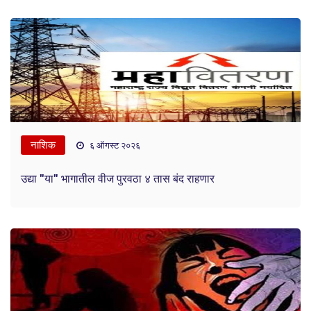
नाशिक
६ ऑगस्ट २०२६
उद्या "या" भागातील वीज पुरवठा ४ तास बंद राहणार