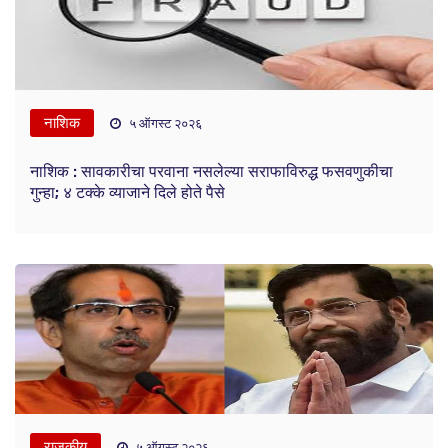
नाशिक
५ ऑगस्ट २०२६
नाशिक : सावकारीचा परवाना नसलेल्या सराफाविरुद्ध फसवणुकीचा
गुन्हा; ४ टक्के व्याजाने दिले होते पैसे
राजकीय
५ ऑगस्ट २०२६