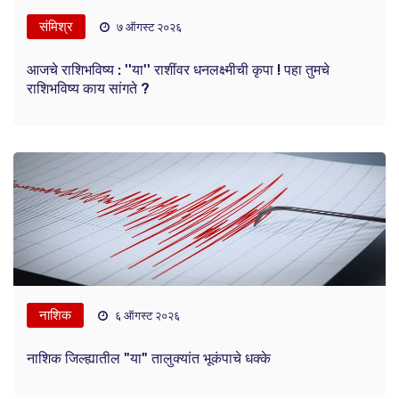
संमिश्र
७ ऑगस्ट २०२६
आजचे राशिभविष्य : ''या'' राशींवर धनलक्ष्मीची कृपा ! पहा तुमचे
राशिभविष्य काय सांगते ?
नाशिक
६ ऑगस्ट २०२६
नाशिक जिल्ह्यातील "या" तालुक्यांत भूकंपाचे धक्के