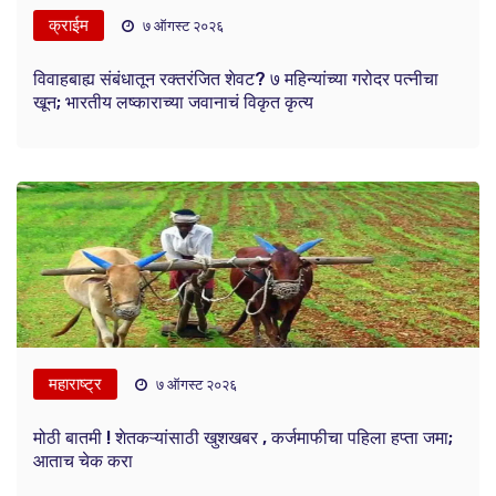
क्राईम
७ ऑगस्ट २०२६
विवाहबाह्य संबंधातून रक्तरंजित शेवट? ७ महिन्यांच्या गरोदर पत्नीचा
खून; भारतीय लष्काराच्या जवानाचं विकृत कृत्य
महाराष्ट्र
७ ऑगस्ट २०२६
मोठी बातमी ! शेतकऱ्यांसाठी खुशखबर , कर्जमाफीचा पहिला हप्ता जमा;
आताच चेक करा