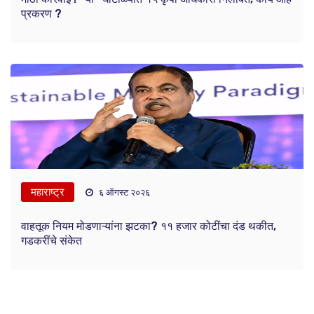
प्रकरण ?
महाराष्ट्र
६ ऑगस्ट २०२६
वाहतूक नियम मोडणाऱ्यांना झटका? ११ हजार कोटींचा दंड थकीत,
गडकरींचे संकेत