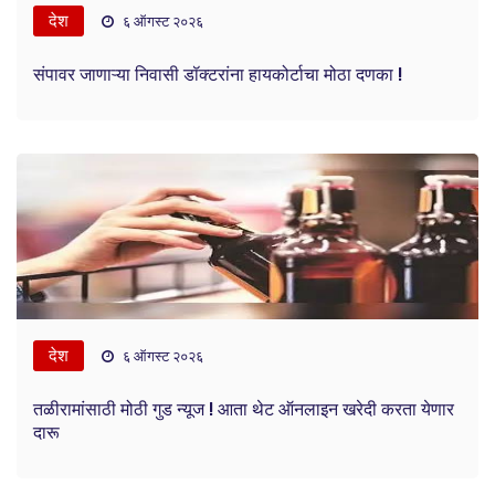
देश
६ ऑगस्ट २०२६
संपावर जाणाऱ्या निवासी डॉक्टरांना हायकोर्टाचा मोठा दणका !
देश
६ ऑगस्ट २०२६
तळीरामांसाठी मोठी गुड न्यूज ! आता थेट ऑनलाइन खरेदी करता येणार
दारू