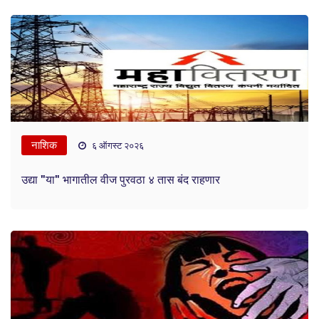
नाशिक
६ ऑगस्ट २०२६
उद्या "या" भागातील वीज पुरवठा ४ तास बंद राहणार