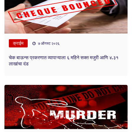
क्राईम
७ ऑगस्ट २०२६
चेक बाऊन्स प्रकरणात व्यापाऱ्याला ६ महिने सक्त मजुरी आणि ४.३१
लाखांचा दंड