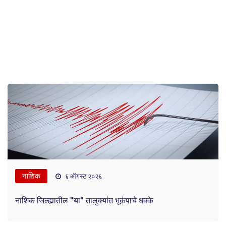
नाशिक
६ ऑगस्ट २०२६
नाशिक जिल्ह्यातील "या" तालुक्यांत भूकंपाचे धक्के