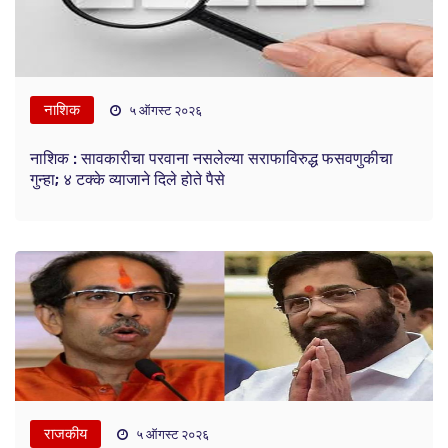
नाशिक
५ ऑगस्ट २०२६
नाशिक : सावकारीचा परवाना नसलेल्या सराफाविरुद्ध फसवणुकीचा
गुन्हा; ४ टक्के व्याजाने दिले होते पैसे
राजकीय
५ ऑगस्ट २०२६