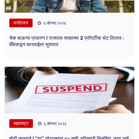
मनोरंजन
६ ऑगस्ट २०२६
चेक बाऊन्स प्रकरण ! राजपाल यादवच्या 2 प्रॉपर्टींचा थेट लिलाव :
बँकेकडून कारवाईला सुरुवात
महाराष्ट्र
६ ऑगस्ट २०२६
मोठी कारवाई ! ''या'' घोटाळ्यात १५ कृषी अधिकारी निलंबित, काय आहे