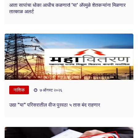
आता सापांचा धोका आधीच कळणार! 'या' अ‍ॅपमुळे शेतकऱ्यांना मिळणार
तात्काळ अलर्ट
नाशिक
७ ऑगस्ट २०२६
उद्या "या" परिसरातील वीज पुरवठा ५ तास बंद राहणार