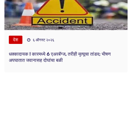
देश
६ ऑगस्ट २०२६
धक्कादायक ! कारमध्ये 6 एअरबॅग्ज, तरीही मृत्यूचा तांडव; भीषण
अपघातात जवानासह दोघांचा बळी