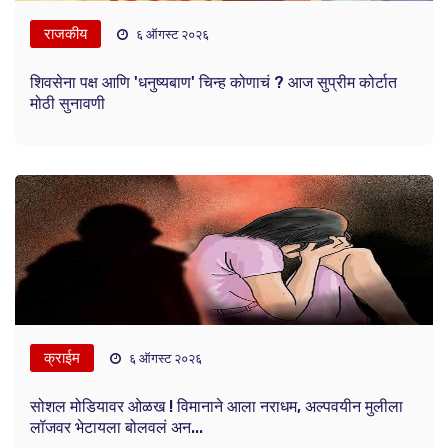
राजकीय
६ ऑगस्ट २०२६
शिवसेना पक्ष आणि 'धनुष्यबाण' चिन्ह कोणाचं ? आज सुप्रीम कोर्टात
मोठी सुनावणी
क्राईम
६ ऑगस्ट २०२६
सोशल मोडियावर ओळख ! विमानाने आला नराधम, अल्पवयीन मुलीला
लॉजवर भेटायला बोलवलं अन...