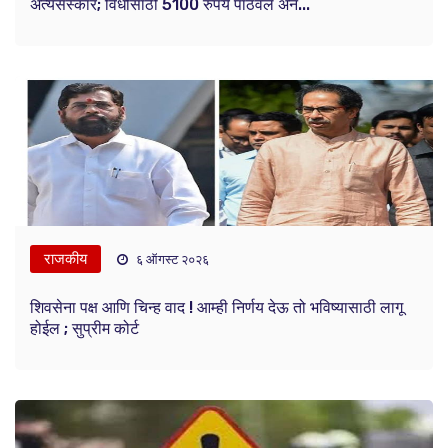
अंत्यसंस्कार; विधीसाठी 5100 रुपये पाठवले अन...
राजकीय
६ ऑगस्ट २०२६
शिवसेना पक्ष आणि चिन्ह वाद ! आम्ही निर्णय देऊ तो भविष्यासाठी लागू
होईल ; सुप्रीम कोर्ट