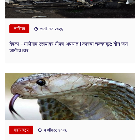
नाशिक
७ ऑगस्ट २०२६
देवळा - मालेगाव रस्त्यावर भीषण अपघात ! कारचा चक्काचूर; दोन जण
जागीच ठार
महाराष्ट्र
७ ऑगस्ट २०२६