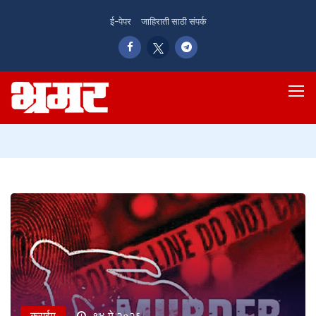
ई-पेपर
जाहिराती साठी संपर्क
क्राईम
१४ मे २०२६