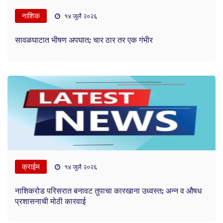
नाशिक
१४ जुलै २०२६
सावळघाटात भीषण अपघात; चार ठार तर एक गंभीर
क्राईम
१४ जुलै २०२६
नाशिकरोड परिसरात बनावट तुपाचा कारखाना उध्वस्त; अन्न व औषध
प्रशासनाची मोठी कारवाई