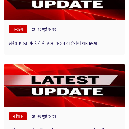
क्राईम
१८ जुलै २०२६
इंदिरानगरला मैत्रीणीची हत्या करून आरोपीची आत्महत्या
नाशिक
१७ जुलै २०२६