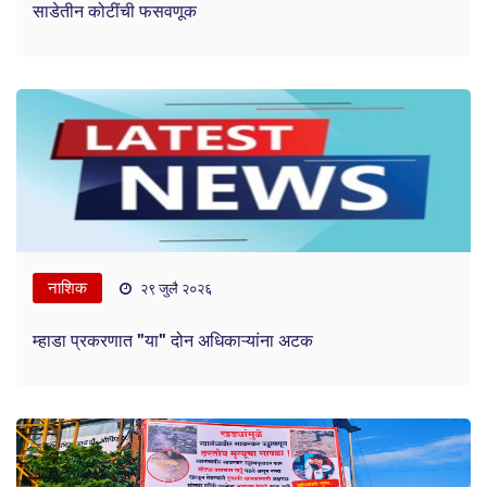
साडेतीन कोटींची फसवणूक
नाशिक
२९ जुलै २०२६
म्हाडा प्रकरणात "या" दोन अधिकाऱ्यांना अटक