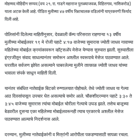
मोहम्मद मोहिद्दीन सय्यद (वय २१, रा. गाडगे महाराज पुतळ्याजवळ, विहितगाव, नाशिकरोड)
याला अटक केली आहे. पीडित मुलीच्या ४७ वर्षीय रिक्षाचालक वडिलांनी याप्रकरणी फिर्याद
दिली आहे.
पोलिसांनी दिलेल्या माहितीनुसार, देवळाली कॅम्प परिसरात राहणाऱ्या १३ वर्षीय
मुलीच्या मोबाईलवर १९ मे रोजी पहाटे ४:१७ वाजेच्या सुमारास ज्योती जाधव नावाच्या
महिलेच्या मोबाईल क्रमांकावरून व्हॉट्सॲप मेसेज येण्यास सुरुवात झाली. सुरुवातीला
इंग्रजीतून संवाद साधल्यानंतर समोरून अश्लील स्वरूपाचे मेसेज पाठवण्यात आले.
घरातील सर्वजण झोपेत असल्याने घाबरलेल्या मुलीने तात्काळ ज्योती जाधव यांच्या
भावाला संपर्क साधून माहिती दिली.
यानंतर संबंधित नातेवाईक बिटको रुग्णालयात पोहोचले. तेथे ज्योती जाधव या गेल्या
आठ दिवसांपासून उपचार घेत असल्याचे समोर आले. चौकशीदरम्यान पहाटे ३:३० ते
३:४५ वाजेच्या सुमारास त्यांचा मोबाईल चोरीला गेल्याचे उघड झाले. तसेच बाजूच्या
बेडवरील दुसऱ्या एका महिलेच्या मोबाईलवरूनही त्याच प्रकारचे अश्लील मेसेज
पाठवण्यात आल्याचे निदर्शनास आले.
दरम्यान, मुलीच्या नातेवाईकांनी व मित्रांनी आरोपीला पकडण्यासाठी सापळा रचला.