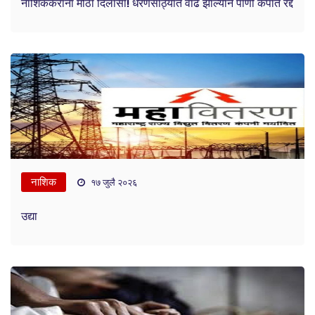
नाशिककरांना मोठा दिलासा! धरणसाठ्यात वाढ झाल्याने पाणी कपात रद्द
नाशिक
१७ जुलै २०२६
उद्या