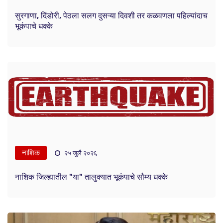
सुरगाणा, दिंडोरी, पेठला सलग दुसऱ्या दिवशी तर कळवणला पहिल्यांदाच
भूकंपाचे धक्के
नाशिक
२५ जुलै २०२६
नाशिक जिल्ह्यातील "या" तालुक्यात भूकंपाचे सौम्य धक्के