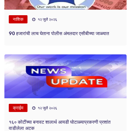
नाशिक
१२ जुलै २०२६
90 हजारांची लाच घेताना पोलीस अंमलदार एसीबीच्या जाळ्यात
क्राईम
१२ जुलै २०२६
१६० कोटींच्या बनावट शालार्थ आयडी घोटाळ्याप्रकरणी प्रशांत
वाडीलेला अटक