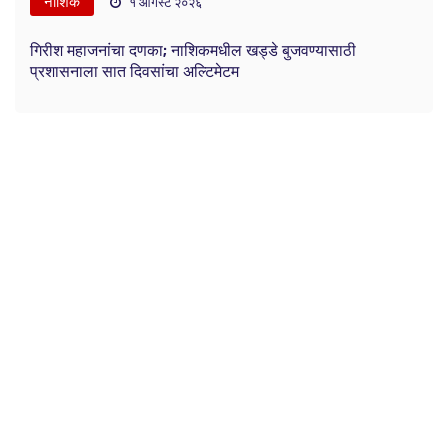
नाशिक
१ ऑगस्ट २०२६
गिरीश महाजनांचा दणका; नाशिकमधील खड्डे बुजवण्यासाठी
प्रशासनाला सात दिवसांचा अल्टिमेटम