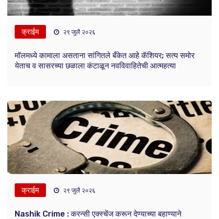
क्राईम
२९ जुलै २०२६
मॉलमध्ये कामाला असताना सांगितले बँकेत आहे कॅशियर; सत्य समोर
येताच व सासरच्या छळाला कंटाळून नवविवाहितेची आत्महत्या
क्राईम
२९ जुलै २०२६
Nashik Crime : करन्सी एक्स्चेंज करून देण्याच्या बहाण्याने