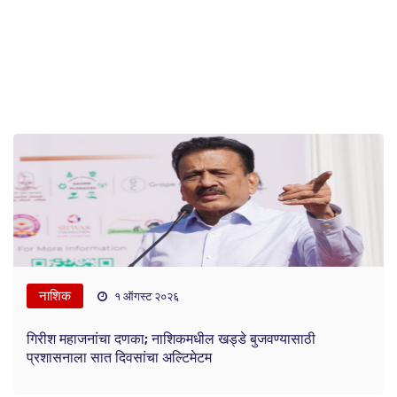
नाशिक
१ ऑगस्ट २०२६
गिरीश महाजनांचा दणका; नाशिकमधील खड्डे बुजवण्यासाठी
प्रशासनाला सात दिवसांचा अल्टिमेटम