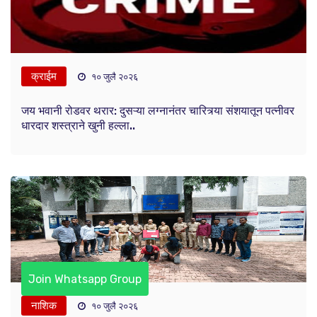
क्राईम
१० जुलै २०२६
जय भवानी रोडवर थरार: दुसऱ्या लग्नानंतर चारित्र्या संशयातून पत्नीवर
धारदार शस्त्राने खुनी हल्ला..
Join Whatsapp Group
नाशिक
१० जुलै २०२६