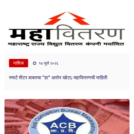
नाशिक
१४ जुलै २०२६
स्मार्ट मीटर बाबतचा "हा" आरोप खोटा; महावितरणची माहिती