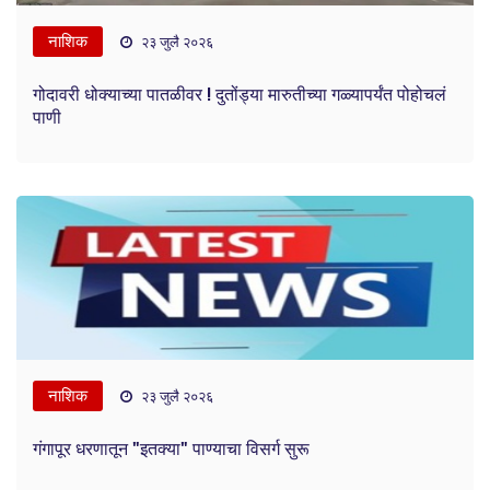
नाशिक
२३ जुलै २०२६
गोदावरी धोक्याच्या पातळीवर ! दुतोंड्या मारुतीच्या गळ्यापर्यंत पोहोचलं
पाणी
नाशिक
२३ जुलै २०२६
गंगापूर धरणातून "इतक्या" पाण्याचा विसर्ग सुरू