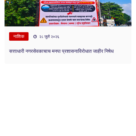
नाशिक
२८ जुलै २०२६
सत्ताधारी नगरसेवकाचाच मनपा प्रशासनाविरोधात जाहीर निषेध