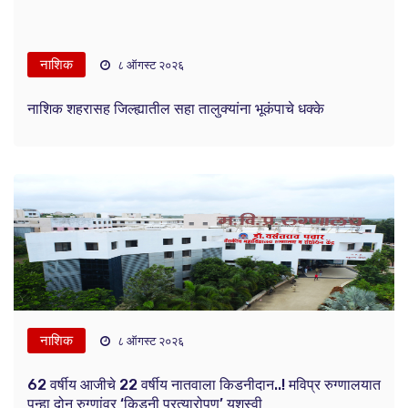
नाशिक
८ ऑगस्ट २०२६
नाशिक शहरासह जिल्ह्यातील सहा तालुक्यांना भूकंपाचे धक्के
नाशिक
८ ऑगस्ट २०२६
62 वर्षीय आजीचे 22 वर्षीय नातवाला किडनीदान..! मविप्र रुग्णालयात
पुन्हा दोन रुग्णांवर ‘किडनी प्रत्यारोपण’ यशस्वी