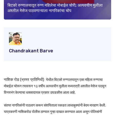
बिटको रुग्णालयातून रुग्ण महिलेचा मोबाईल चोरी; अल्पवयीन मुलीला
अश्लील मेसेज पाठवणाऱ्याला नागरिकांचा चोप
Chandrakant Barve
नाशिक रोड (भ्रमर प्रतिनिधी)
येथील बिटको रुग्णालयातून एका महिला रुग्णाचा
मोबाईल चोरून त्यावरून १३ वर्षीय अल्पवयीन मुलीला मध्यरात्री अश्लील मेसेज पाठवून
विनयभंग केल्याचा धक्कादायक प्रकार उघडकीस आला आहे.
संतप्त नागरिकांनी पाठलाग करून संशयिताला पकडत लाथाबुक्यांनी बेदम मारहाण केली.
याप्रकरणी नाशिकरोड पोलीस ठाण्यात गुन्हा दाखल करण्यात आला असून पोलिसांनी