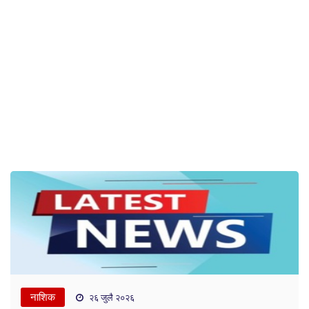
नाशिक
२६ जुलै २०२६