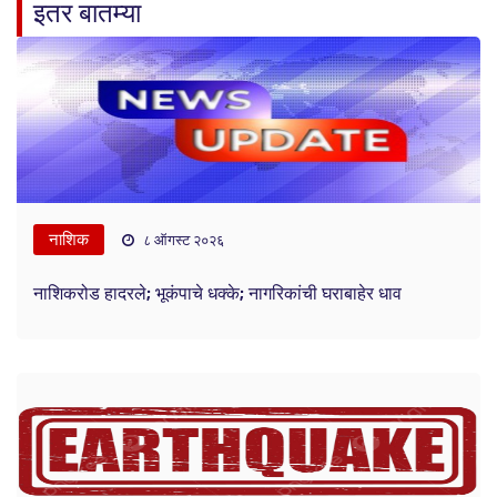
इतर बातम्या
नाशिक
८ ऑगस्ट २०२६
नाशिकरोड हादरले; भूकंपाचे धक्के; नागरिकांची घराबाहेर धाव