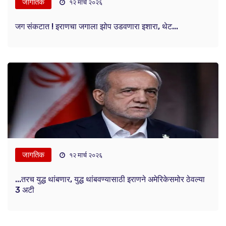
जागतिक
१२ मार्च २०२६
जग संकटात ! इराणचा जगाला झोप उडवणारा इशारा, थेट...
जागतिक
१२ मार्च २०२६
...तरच युद्ध थांबणार, युद्ध थांबवण्यासाठी इराणने अमेरिकेसमोर ठेवल्या
3 अटी