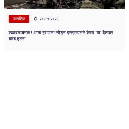
जागतिक
२० मार्च २०२६
खळबळजनक ! आता इराणला सोडून इस्त्रायलने केला 'या' देशावर
बॉम्ब हल्ला