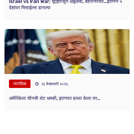
Israel vs Iran War: यूएईपासून अबूधाबी, बहरीनपर्यंत...इराणने ५
देशांवर मिसाईल्स डागल्या
जागतिक
२६ फेब्रुवारी २०२६
अमेरिकेला चीनची थेट धमकी, इराणवर हल्ला केला तर…