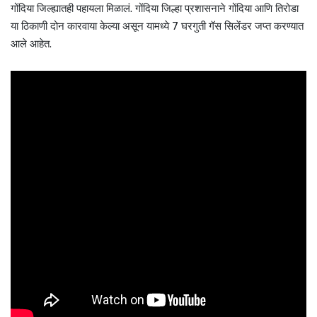
गोंदिया जिल्ह्यातही पहायला मिळालं. गोंदिया जिल्हा प्रशासनाने गोंदिया आणि तिरोडा
या ठिकाणी दोन कारवाया केल्या असून यामध्ये 7 घरगुती गॅस सिलेंडर जप्त करण्यात
आले आहेत.