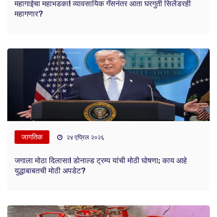
महागाईचा महाभडका! व्यावसायिक गॅसनंतर आता घरगुती सिलेंडरही
महागणार?
जागतिक
२४ एप्रिल २०२६
जगाला मोठा दिलासा! डोनाल्ड ट्रम्प यांची मोठी घोषणा; काय आहे
युद्धाबाबतची मोठी अपडेट?