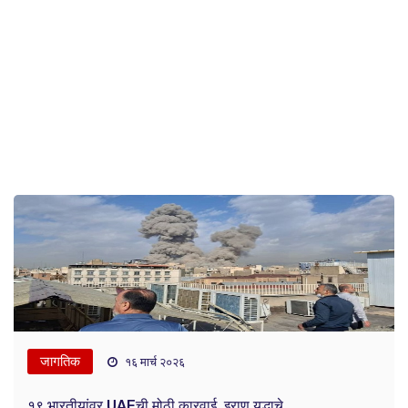
जागतिक
१६ मार्च २०२६
१९ भारतीयांवर UAEची मोठी कारवाई, इराण युद्धाचे...