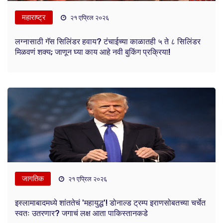
महाराष्ट्र
२१ एप्रिल २०२६
लग्नासाठी गॅस सिलिंडर हवाय? टंचाईच्या काळातही ५ ते ८ सिलिंडर
मिळवणं शक्य; जाणून घ्या काय आहे नवी बुकिंग प्रक्रिया!
जागतिक
२१ एप्रिल २०२६
इस्लामाबादमध्ये शांततेचं 'महायुद्ध'! डोनाल्ड ट्रम्प इराणसोबतच्या चर्चेत
स्वतः उतरणार? जगाचं लक्ष आता पाकिस्तानकडे