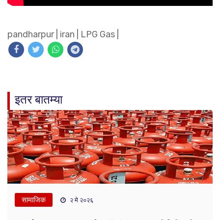
pandharpur
|
iran
|
LPG Gas
|
इतर बातम्या
सामाजिक
२ मे २०२६