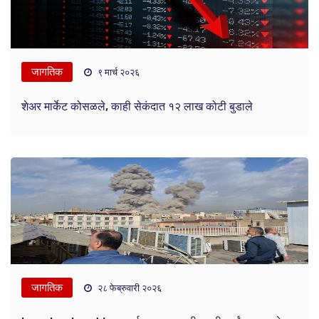
जागतिक
९ मार्च २०२६
शेअर मार्केट कोसळले, काही सेकंदात १२ लाख कोटी बुडाले
जागतिक
२८ फेब्रुवारी २०२६