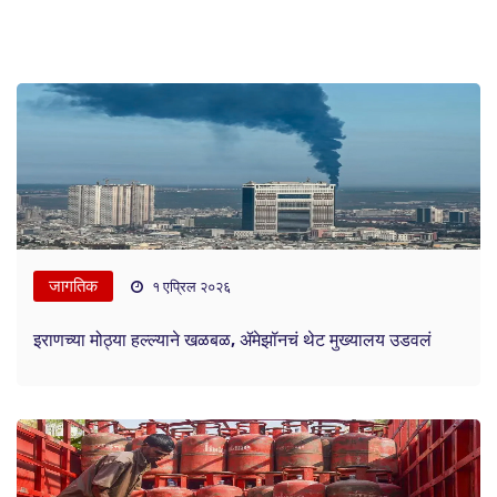
जागतिक
१ एप्रिल २०२६
इराणच्या मोठ्या हल्ल्याने खळबळ, ॲमेझॉनचं थेट मुख्यालय उडवलं