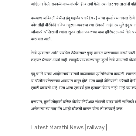
आंदोलन केले. सकाळी माध्यमांपर्यंत ही बातमी गेली. त्यानंतर १७ तासांनी म
कल्याण आंबिवली येथील इंदू महादेव पगारे (५२) यांचा कुर्ला स्थानकात रेल्वे
कोणतीही बॅरिकेडिंग किंवा सुरक्षा व्यवस्था त्या ठिकाणी नाही. त्यामुळे इंदू प
जीआरपी पोलिसांनी त्यांना सुरुवातीला जवळच्या बाबा हॉस्पिटलमध्ये नेले. पर
करण्यात आली.
रेल्वे प्रशासन आणि संबंधित ठेकेदारावर गुन्हा दाखल करण्याच्या मागणीसाठी इ
तक्रार घेण्यात आली नाही. त्यामुळे सायंकाळपासून कुर्ला रेल्वे जीआरपी पोली
इंदू पगारे यांच्या आंदोलनाची बातमी माध्यमांच्या प्रतिनिधींना कळाली. त्यान
या पोलीस स्टेशनच्या आवारात बसून होते. मला काही पोलिसांनी अरेरावी देखी
एकटी कमवती आहे. मला आता एक वर्ष हात हलवता येणार नाही. माझे घर क
दरम्यान, कुर्ला लोहमार्ग वरिष्ठ पोलीस निरीक्षक संभाजी यादव यांनी सां
असेल तर त्या संदर्भात आम्ही चौकशी करून योग्य ती कारवाई करू.
Latest Marathi News
|
railway
|