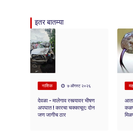
इतर बातम्या
नाशिक
महा
७ ऑगस्ट २०२६
देवळा - मालेगाव रस्त्यावर भीषण
आता
अपघात ! कारचा चक्काचूर; दोन
कळणा
जण जागीच ठार
मिळण