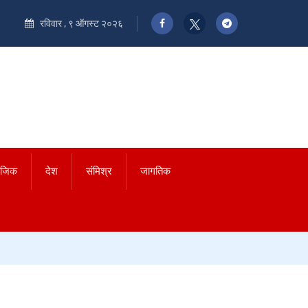
रविवार , ९ ऑगस्ट २०२६
ाजिक
देश
संमिश्र
जागतिक