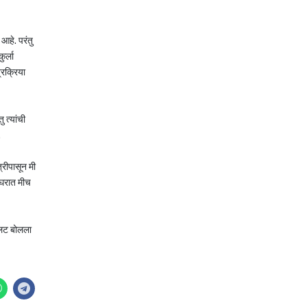
 आहे. परंतु
ुर्ला
्रक्रिया
 त्यांची
.
त्रीपासून मी
ा घरात मीच
 उलट बोलला