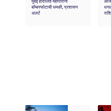
मुंबई हादरली! महापौरांना
आजचे
बॉम्बस्फोटाची धमकी, प्रशासन
धनलक
अलर्ट
राशि