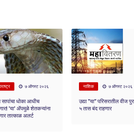
राष्ट्र
नाशिक
७ ऑगस्ट २०२६
७ ऑगस्ट २०२६
 सापांचा धोका आधीच
उद्या "या" परिसरातील वीज पु
र! 'या' अ‍ॅपमुळे शेतकऱ्यांना
५ तास बंद राहणार
ार तात्काळ अलर्ट