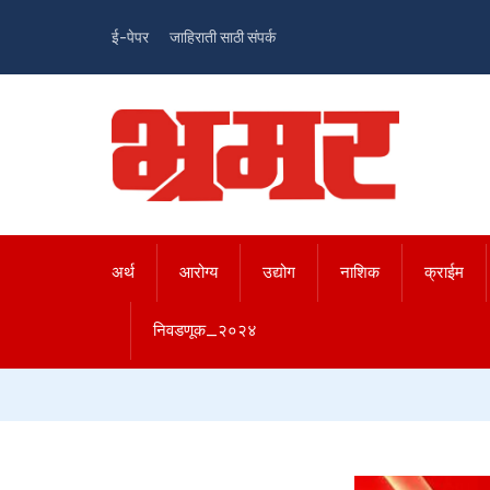
ई-पेपर
जाहिराती साठी संपर्क
अर्थ
आरोग्य
उद्योग
नाशिक
क्राईम
निवडणूक_२०२४