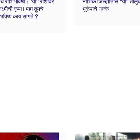
 राशिभविष्य : ''या'' राशींवर
नाशिक जिल्ह्यातील "या" तालुक
्ष्मीची कृपा ! पहा तुमचे
भूकंपाचे धक्के
भविष्य काय सांगते ?