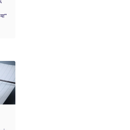
२६
या''