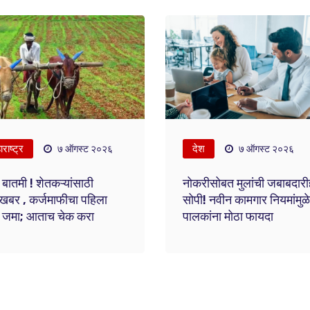
राष्ट्र
देश
७ ऑगस्ट २०२६
७ ऑगस्ट २०२६
 बातमी ! शेतकऱ्यांसाठी
नोकरीसोबत मुलांची जबाबदारी
खबर , कर्जमाफीचा पहिला
सोपी! नवीन कामगार नियमांमुळे
ता जमा; आताच चेक करा
पालकांना मोठा फायदा