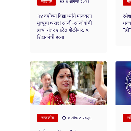
नाशिक
महा
७ ऑगस्ट २०२६
१४ वर्षांच्या विद्यार्थ्याने माजवला
रमेश 
मृत्यूचा थरार! आजी-आजोबांची
धक्क
हत्या नंतर शाळेत गोळीबार, ५
''ही
शिक्षकांची हत्या
राजकीय
सं
७ ऑगस्ट २०२६