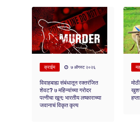
क्राईम
महा
७ ऑगस्ट २०२६
विवाहबाह्य संबंधातून रक्तरंजित
मोठी
शेवट? ७ महिन्यांच्या गरोदर
खुश
पत्नीचा खून; भारतीय लष्काराच्या
हप्
जवानाचं विकृत कृत्य