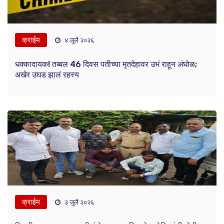
क्राईम
४ जुलै २०२६
धक्कादायक! तब्बल 46 दिवस पतीच्या मृतदेहावर उभं राहून अंघोळ;
अखेर उघड झालं रहस्य
क्राईम
३ जुलै २०२६