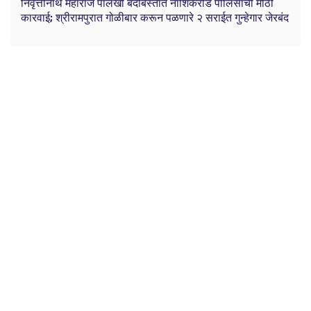
निवृत्तीनाथ महाराज पालखी बंदोबस्तात नाशिकरोड पोलिसांची मोठी
कारवाई; श्रीरामपुरात गोळीबार करून पळणारे २ सराईत गुन्हेगार जेरबंद