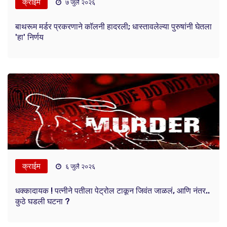
क्राईम
७ जुलै २०२६
बाथरूम मर्डर प्रकरणाने कॉलनी हादरली; धास्तावलेल्या पुरुषांनी घेतला
'हा' निर्णय
क्राईम
६ जुलै २०२६
धक्कादायक ! पत्नीने पतीला पेट्रोल टाकून जिवंत जाळलं, आणि नंतर..
कुठे घडली घटना ?