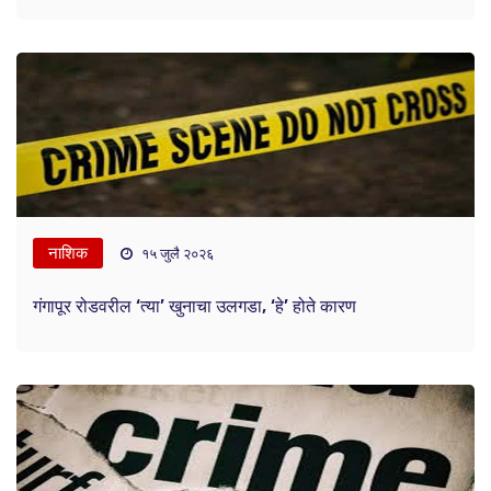
नाशिक
१५ जुलै २०२६
गंगापूर रोडवरील ‘त्या’ खुनाचा उलगडा, ‘हे’ होते कारण