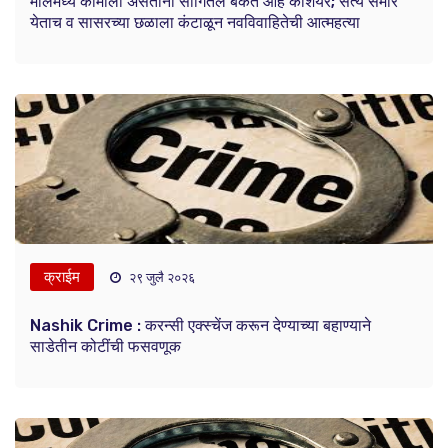
मॉलमध्ये कामाला असताना सांगितले बँकेत आहे कॅशियर; सत्य समोर
येताच व सासरच्या छळाला कंटाळून नवविवाहितेची आत्महत्या
क्राईम
२९ जुलै २०२६
Nashik Crime : करन्सी एक्स्चेंज करून देण्याच्या बहाण्याने
साडेतीन कोटींची फसवणूक