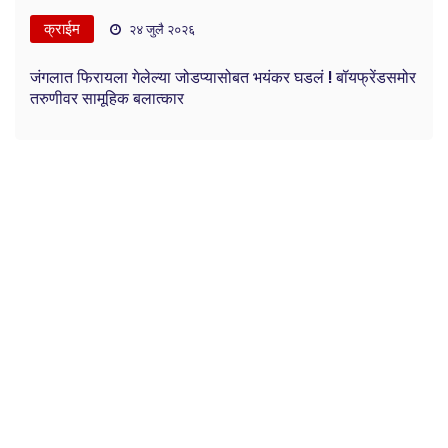
क्राईम
२४ जुलै २०२६
जंगलात फिरायला गेलेल्या जोडप्यासोबत भयंकर घडलं ! बॉयफ्रेंडसमोर
तरुणीवर सामूहिक बलात्कार