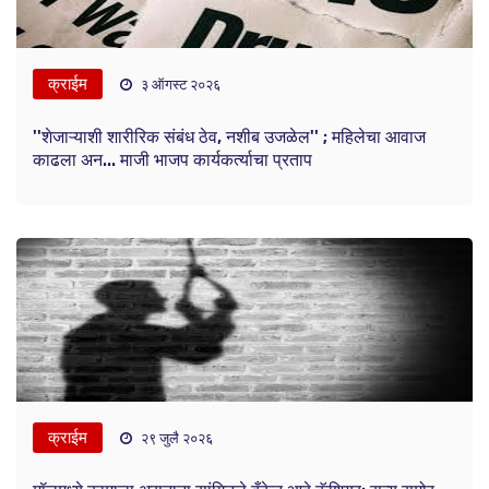
क्राईम
३ ऑगस्ट २०२६
''शेजाऱ्याशी शारीरिक संबंध ठेव, नशीब उजळेल'' ; महिलेचा आवाज
काढला अन... माजी भाजप कार्यकर्त्याचा प्रताप
क्राईम
२९ जुलै २०२६