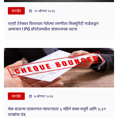
क्राईम
१० ऑगस्ट २०२६
रात्री टेरेसवर फिरायला गेलेल्या तरुणीवर सिक्युरिटी गार्डकडून
अत्याचार ! PG हॉस्टेलमधील संतापजनक घटना
क्राईम
७ ऑगस्ट २०२६
चेक बाऊन्स प्रकरणात व्यापाऱ्याला ६ महिने सक्त मजुरी आणि ४.३१
लाखांचा दंड