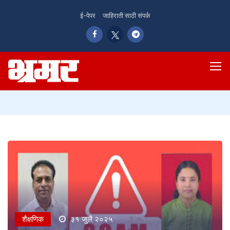
ई-पेपर
जाहिराती साठी संपर्क
शैक्षणिक
३१ जुलै २०२५