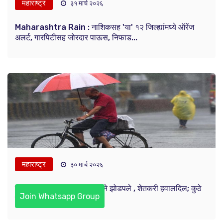
महाराष्ट्र
३१ मार्च २०२६
Maharashtra Rain : नाशिकसह 'या' १२ जिल्ह्यांमध्ये ऑरेंज
अलर्ट, गारपिटीसह जोरदार पाऊस, निफाड...
महाराष्ट्र
३० मार्च २०२६
नाशिकसह 'या' जिल्ह्यांना पावसाने झोडपले , शेतकरी हवालदिल; कुठे
Join Whatsapp Group
मुसळधार तर कुठे गारांचा पाऊस