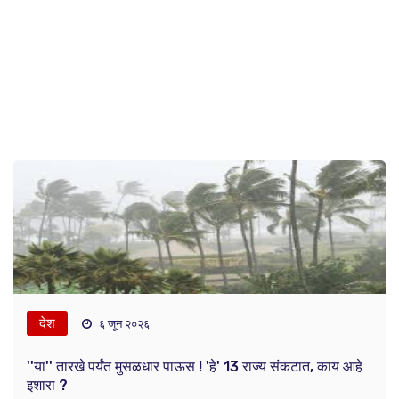
देश
६ जून २०२६
''या'' तारखे पर्यंत मुसळधार पाऊस ! 'हे' 13 राज्य संकटात, काय आहे
इशारा ?