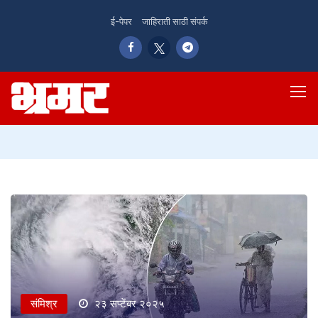
ई-पेपर
जाहिराती साठी संपर्क
संमिश्र
२३ सप्टेंबर २०२५