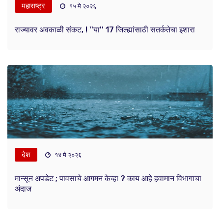
महाराष्ट्र
१५ मे २०२६
राज्यावर अवकाळी संकट, ! ''या'' 17 जिल्ह्यांसाठी सतर्कतेचा इशारा
देश
१४ मे २०२६
मान्सून अपडेट ; पावसाचे आगमन केव्हा ? काय आहे हवामान विभागाचा
अंदाज