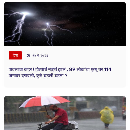
देश
१४ मे २०२६
पावसाचा कहर ! होत्याचं नव्हतं झालं , 89 लोकांचा मृत्यू तर 114
जणावर दगावली, कुठे घडली घटना ?