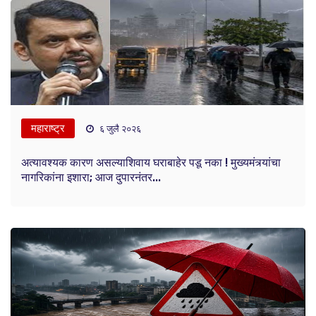
महाराष्ट्र
६ जुलै २०२६
अत्यावश्यक कारण असल्याशिवाय घराबाहेर पडू नका ! मुख्यमंत्र्यांचा
नागरिकांना इशारा; आज दुपारनंतर...