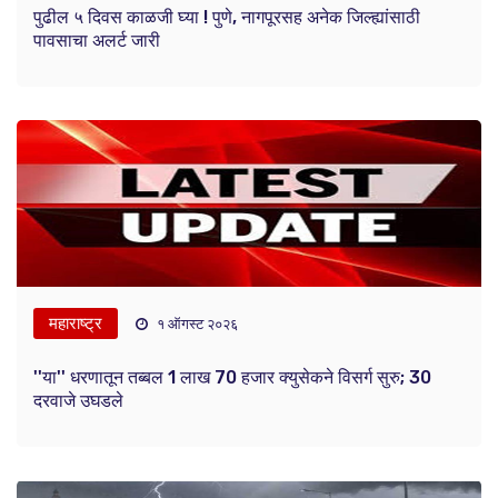
पुढील ५ दिवस काळजी घ्या ! पुणे, नागपूरसह अनेक जिल्ह्यांसाठी
पावसाचा अलर्ट जारी
महाराष्ट्र
१ ऑगस्ट २०२६
''या'' धरणातून तब्बल 1 लाख 70 हजार क्युसेकने विसर्ग सुरु; 30
दरवाजे उघडले