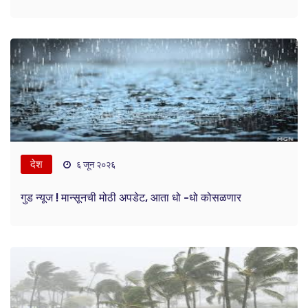
देश
६ जून २०२६
गुड न्यूज ! मान्सूनची मोठी अपडेट, आता धो -धो कोसळणार