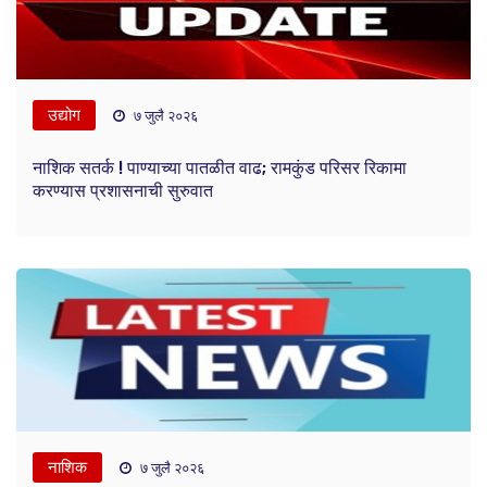
उद्योग
७ जुलै २०२६
नाशिक सतर्क ! पाण्याच्या पातळीत वाढ; रामकुंड परिसर रिकामा
करण्यास प्रशासनाची सुरुवात
नाशिक
७ जुलै २०२६