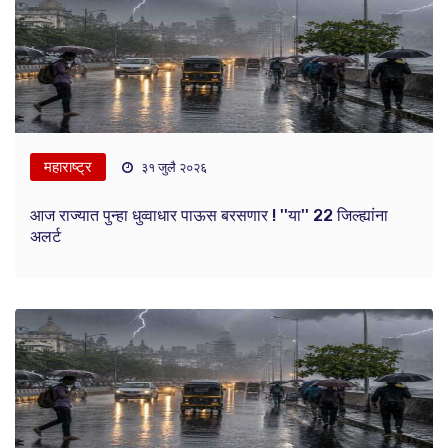
महाराष्ट्र
३१ जुलै २०२६
आज राज्यात पुन्हा धुव्वाधार पाऊस बरसणार ! ''या'' 22 जिल्ह्यांना
अलर्ट