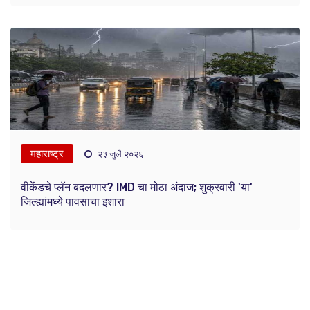
महाराष्ट्र
२३ जुलै २०२६
वीकेंडचे प्लॅन बदलणार? IMD चा मोठा अंदाज; शुक्रवारी 'या'
जिल्ह्यांमध्ये पावसाचा इशारा