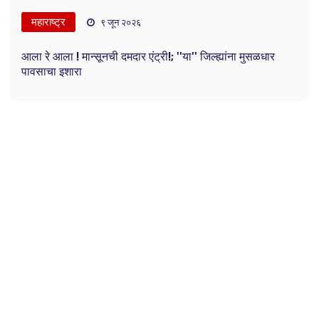
महाराष्ट्र
९ जून २०२६
आला रे आला ! मान्सूनची दमदार एंट्री!; ''या'' जिल्ह्यांना मुसळधार
पावसाचा इशारा