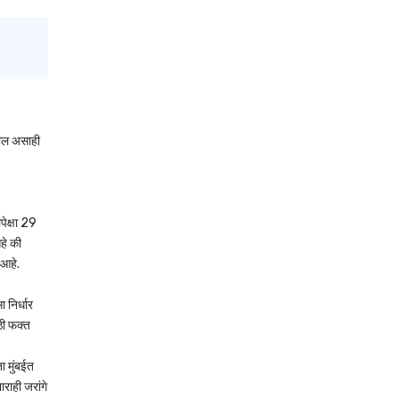
तील असाही
पेक्षा 29
हे की
 आहे.
 निर्धार
ठी फक्त
ा मुंबईत
राही जरांगे