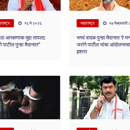
राष्ट्र
महाराष्ट्र
१६ मे २०२६
१७ फेब्रुवारी
ठा आरक्षणाचा मुद्दा तापला;
भगवं वादळ पुन्हा मैदानात ? म
गे पाटील पुन्हा मैदानात”
जरांगे पाटील यांचा आंदोलनाचा
इशारा