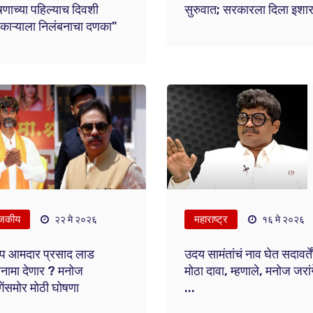
णाच्या पहिल्याच दिवशी
सुरुवात; सरकारला दिला इशार
काऱ्याला निलंबनाचा दणका"
जकीय
महाराष्ट्र
२२ मे २०२६
१६ मे २०२६
प आमदार प्रसाद लाड
उदय सामंतांचं नाव घेत सदावर्ते
नामा देणार ? मनोज
मोठा दावा, म्हणाले, मनोज जरां
गेंसमोर मोठी घोषणा
...