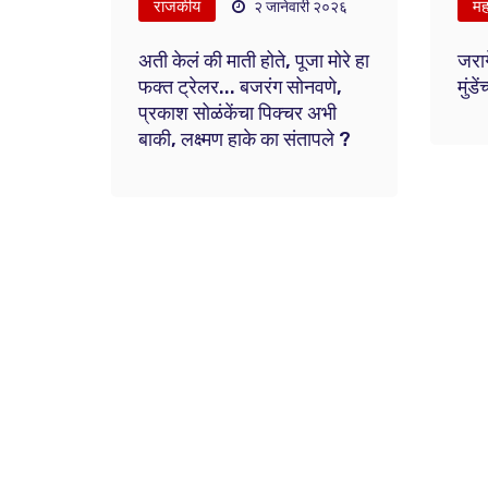
राजकीय
महा
२ जानेवारी २०२६
अती केलं की माती होते, पूजा मोरे हा
जराग
फक्त ट्रेलर... बजरंग सोनवणे,
मुंडे
प्रकाश सोळंकेंचा पिक्चर अभी
बाकी, लक्ष्मण हाके का संतापले ?