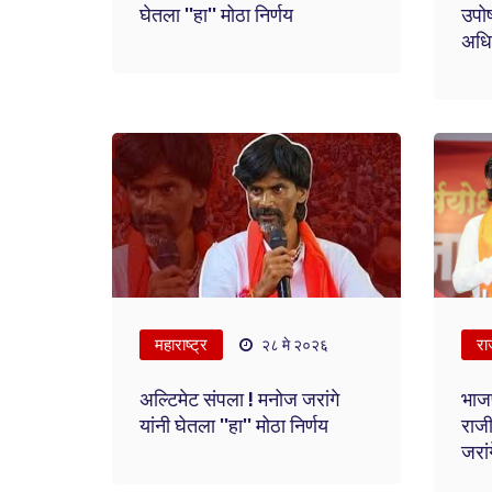
घेतला ''हा'' मोठा निर्णय
उपोष
अधि
महाराष्ट्र
रा
२८ मे २०२६
अल्टिमेट संपला ! मनोज जरांगे
भाज
यांनी घेतला ''हा'' मोठा निर्णय
राजी
जरां