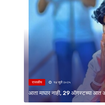
राजकीय
१४ जुलै २०२५
आता माघार नाही, 29 ऑगस्टच्या आत आ