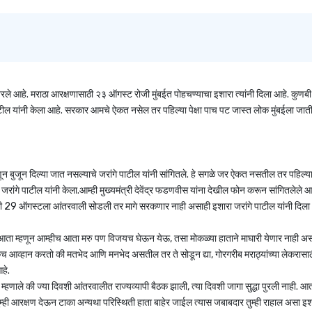
ले आहे. मराठा आरक्षणासाठी २३ ऑगस्ट रोजी मुंबईत पोहचण्याचा इशारा त्यांनी दिला आहे. कुणबी
टील यांनी केला आहे. सरकार आमचे ऐकत नसेल तर पहिल्या पेक्षा पाच पट जास्त लोक मुंबईला जा
णून बुजून दिल्या जात नसल्याचे जरांगे पाटील यांनी सांगितले. हे सगळे जर ऐकत नसतील तर पहिल्या
गे पाटील यांनी केला.आम्ही मुख्यमंत्री देवेंद्र फडणवीस यांना देखील फोन करून सांगितलेले आ
 जर मी 29 ऑगस्टला आंतरवाली सोडली तर मागे सरकणार नाही असाही इशारा जरांगे पाटील यांनी दिला
आता म्हणून आम्हीच आता मरु पण विजयच घेऊन येऊ, तसा मोकळ्या हाताने माघारी येणार नाही असा
 एकच आव्हान करतो की मतभेद आणि मनभेद असतील तर ते सोडून द्या, गोरगरीब मराठ्यांच्या लेकरासा
हे.
 म्हणाले की ज्या दिवशी आंतरवालीत राज्यव्यापी बैठक झाली, त्या दिवशी जागा सुद्धा पुरली नाही. आत
ही आरक्षण देऊन टाका अन्यथा परिस्थिती हाता बाहेर जाईल त्यास जबाबदार तुम्ही राहाल असा इशा