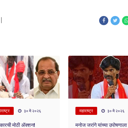
|
राष्ट्र
महाराष्ट्र
३० मे २०२६
३० मे २०२६
ारची मोठी अ‍ॅक्शन!
मनोज जरांगे यांच्या उपोषणाला