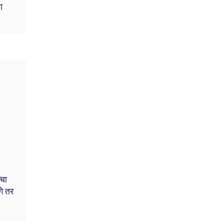
ा
ंचा
गे तर