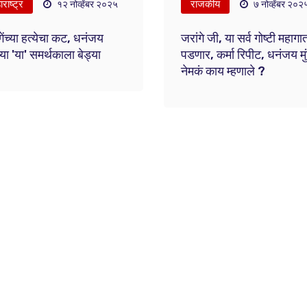
राष्ट्र
राजकीय
१२ नोव्हेंबर २०२५
७ नोव्हेंबर २०२
ेंच्या हत्येचा कट, धनंजय
जरांगे जी, या सर्व गोष्टी महागा
ंच्या 'या' समर्थकाला बेड्या
पडणार, कर्मा रिपीट, धनंजय मुं
नेमकं काय म्हणाले ?