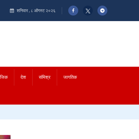
शनिवार , ८ ऑगस्ट २०२६
ाजिक
देश
संमिश्र
जागतिक