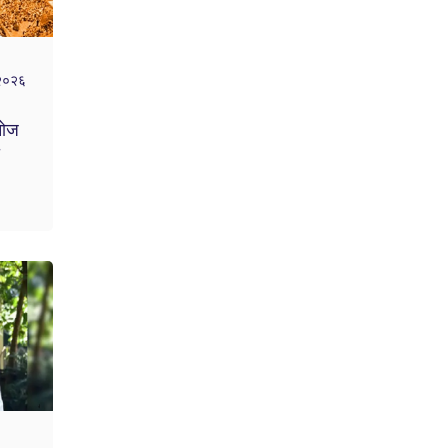
 २०२६
नोज