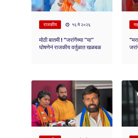
राजकीय
महा
१६ मे २०२६
मोठी बातमी ! “जरांगेंच्या ''या''
“मरा
घोषणेनं राजकीय वर्तुळात खळबळ
जरां