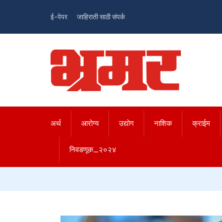
ई-पेपर
जाहिराती साठी संपर्क
अर्थ
आरोग्य
उद्योग
नाशिक
क्राईम
निवडणूक_२०२४